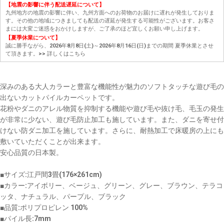
【地震の影響に伴う配送遅延について】
九州地方の地震の影響に伴い、九州方面へのお荷物のお届けに遅れが発生しておりま
す。その他の地域につきましても配送の遅延が発生する可能性がございます。お客さ
まには大変ご迷惑をおかけしますが、ご了承のほど宜しくお願い申し上げます。
【夏季休業について】
誠に勝手ながら、2026年8月8日(土)～2026年8月16日(日)までの期間 夏季休業とさせ
て頂きます。
>> 詳しくはこちら
深みのある大人カラーと豊富な機能性が魅力のソフトタッチな遊び毛の
出ないカットパイルカーペットです。
花粉やダニのアレル物質を抑制する機能や遊び毛や抜け毛、毛玉の発生
が非常に少ない、遊び毛防止加工も施しています。また、ダニを寄せ付
けない防ダニ加工を施しています。さらに、耐熱加工で床暖房の上にも
敷いていただくことが出来ます。
安心品質の日本製。
■サイズ:江戸間3畳(176×261cm)
■カラー:アイボリー、ベージュ、グリーン、グレー、ブラウン、テラコ
ッタ、ナチュラル、パープル、ブラック
■品質:ポリプロピレン 100%
■パイル長:7mm