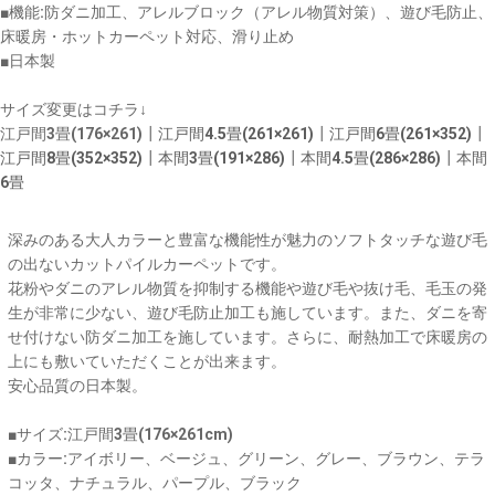
■機能:防ダニ加工、アレルブロック（アレル物質対策）、遊び毛防止、
床暖房・ホットカーペット対応、滑り止め
■日本製
サイズ変更はコチラ↓
江戸間3畳(176×261)┃
江戸間4.5畳(261×261)
┃
江戸間6畳(261×352)
┃
江戸間8畳(352×352)
┃
本間3畳(191×286)
┃
本間4.5畳(286×286)
┃
本間
6畳
深みのある大人カラーと豊富な機能性が魅力のソフトタッチな遊び毛
の出ないカットパイルカーペットです。
花粉やダニのアレル物質を抑制する機能や遊び毛や抜け毛、毛玉の発
生が非常に少ない、遊び毛防止加工も施しています。また、ダニを寄
せ付けない防ダニ加工を施しています。さらに、耐熱加工で床暖房の
上にも敷いていただくことが出来ます。
安心品質の日本製。
■サイズ:江戸間3畳(176×261cm)
■カラー:アイボリー、ベージュ、グリーン、グレー、ブラウン、テラ
コッタ、ナチュラル、パープル、ブラック