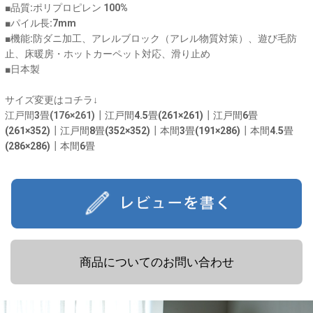
■品質:ポリプロピレン 100%
■パイル長:7mm
■機能:防ダニ加工、アレルブロック（アレル物質対策）、遊び毛防
止、床暖房・ホットカーペット対応、滑り止め
■日本製
サイズ変更はコチラ↓
江戸間3畳(176×261)┃
江戸間4.5畳(261×261)
┃
江戸間6畳
(261×352)
┃
江戸間8畳(352×352)
┃
本間3畳(191×286)
┃
本間4.5畳
(286×286)
┃
本間6畳
商品についてのお問い合わせ