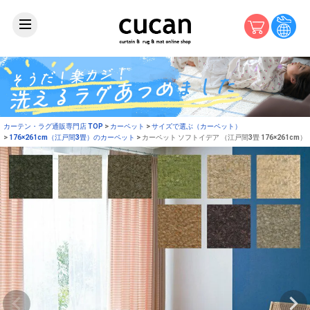
カーテン・ラグ通販専門店 TOP
カーペット
サイズで選ぶ（カーペット）
176×261cm（江戸間3畳）のカーペット
カーペット ソフトイデア （江戸間3畳 176×261cm）