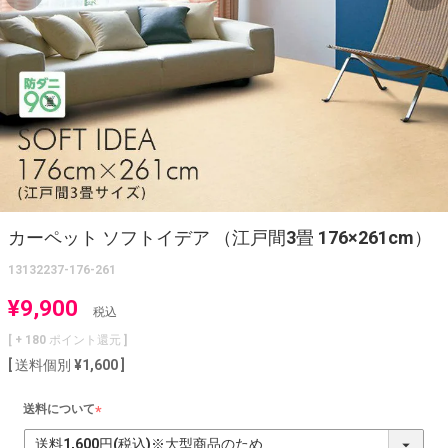
カーペット ソフトイデア （江戸間3畳 176×261cm）
13132237-176-261
¥
9,900
税込
[ +
180
ポイント還元 ]
送料個別
¥
1,600
送料について
(