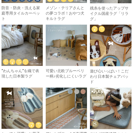
防音・防炎・洗える家
メゾン・テリアさんと
残糸を使ったアップサ
庭専用タイルカーペッ
の夢コラボ！おやつ犬
イクル国産ラグ「リラ
ト
キルトラグ
グ」
”わんちゃん”を織で表
可愛い北欧ブルーベリ
遊び心いっぱい！こだ
現した日本製ラグ
ー柄♪劣化しにくいラグ
わり日本製チェアパッ
ド