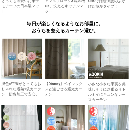
とっても可愛いお菓子
アレルブロック&洗濯機
SNSで話題沸騰のふか
モチーフの日本製マッ
OK。洗えるキッチンマ
ぴた極厚タイプ！
ト
ット
毎日が楽しくなるようなお部屋に。
おうちを整えるカーテン選び。
淡色×杢調がとってもお
【Disney】ベイマック
小さな小さな果実を美
しゃれな遮熱1級カーテ
スと過ごせる遮光カー
味しそうに頬張るリト
ン！防炎加工で安心。
テン
ルミイにキュンなレー
スカーテン