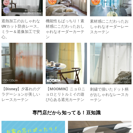
遮熱加工のおしゃれな
機能性もばっちり！素
素材感にこだわったお
UVカット防炎レース。
材感にこだわったおし
しゃれなオーダーレー
ミラー＆遮像加工で安
ゃれなオーダーカーテ
スカーテン
心。
ン
【Disney】夕暮れのグ
【MOOMIN】ニョロニ
刺繍で描いたドット柄
ラデーションが美しい
ョロとリトルミイの遊
がおしゃれなレースカ
レースカーテン
び心ある遮光カーテン
ーテン
専門店だから知ってる！豆知識