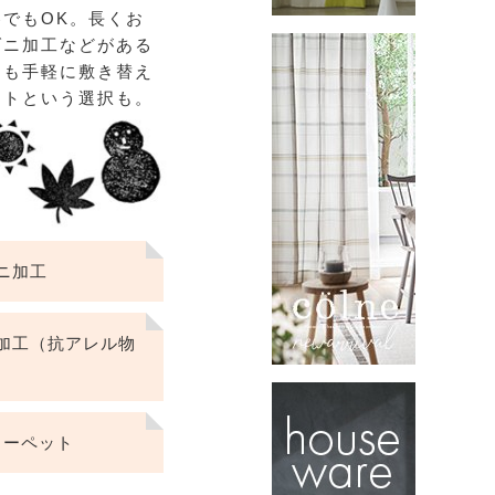
でもOK。長くお
ダニ加工などがある
ても手軽に敷き替え
ットという選択も。
ニ加工
加工（抗アレル物
）
カーペット