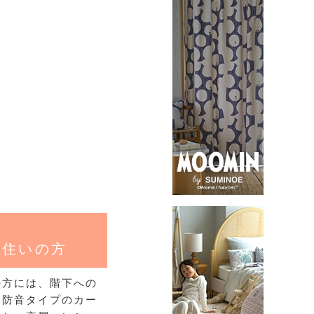
お住いの方
の方には、階下への
る防音タイプのカー