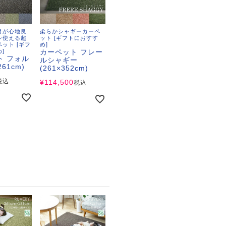
目が心地良
柔らかシャギーカーペ
シ使える超
ット [ギフトにおすす
ット [ギフ
め]
]
カーペット フレー
ト フォル
ルシャギー
261cm)
(261×352cm)
税込
¥
114,500
税込