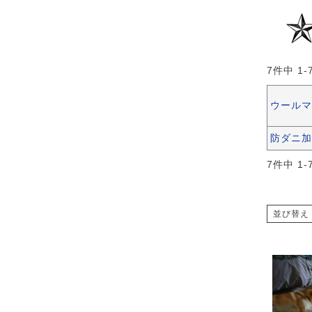
7
件中
1
-
ウールマ
防ダニ加
7
件中
1
-
並び替え