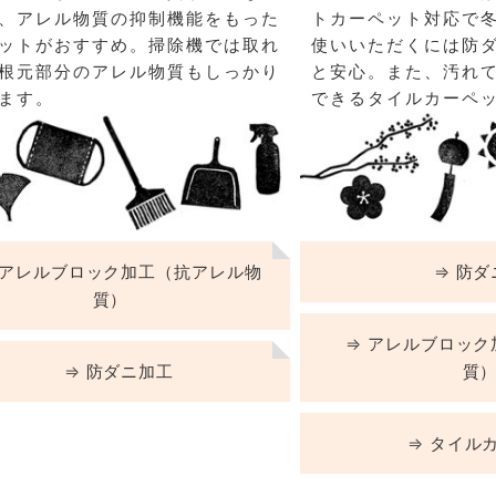
、アレル物質の抑制機能をもった
トカーペット対応で冬
 LIFE
ットがおすすめ。掃除機では取れ
使いいただくには防
根元部分のアレル物質もしっかり
と安心。また、汚れ
ます。
できるタイルカーペ
OME
ZE RUG
掃アウトレット
アレルブロック加工（抗アレル物
⇒ 防ダ
質）
⇒ アレルブロック
⇒ 防ダニ加工
質
⇒ タイル