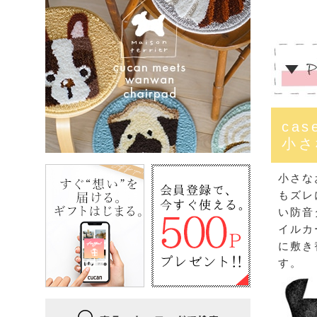
cas
小さ
小さな
もズレ
い防音
イルカ
に敷き
す。