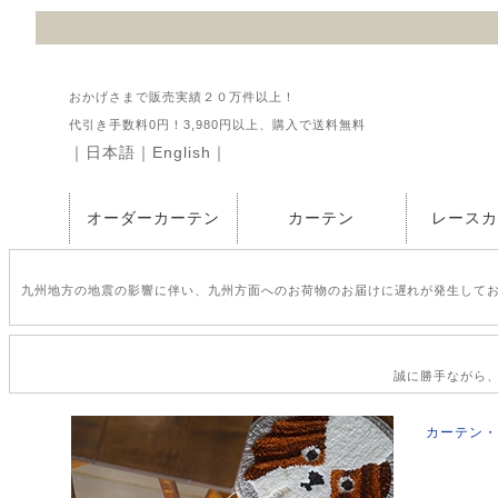
おかげさまで販売実績２０万件以上！
代引き手数料0円！3,980円以上、購入で送料無料
｜
日本語
｜
English
｜
オーダーカーテン
カーテン
レース
九州地方の地震の影響に伴い、九州方面へのお荷物のお届けに遅れが発生して
誠に勝手ながら、2
カーテン・