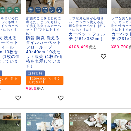
とをまじめに
家族のことをまじめに
ラフな見た目が心地良
ラフな見た
とっても軽く
考えた、とっても軽く
い、ガシガシ使える超
い、ガシガ
タイルカーペ
て洗えるタイルカーペ
耐久性カーペット [ギフ
耐久性カーペ
フトにおすす
ット [ギフトにおすす
トにおすすめ]
トにおすすめ
め]
カーペット フォル
カーペッ
炎 洗える
防音 防炎 洗える
テ (261×352cm)
テ (261×
カーペット
タイルカーペット
¥
108,499
¥
80,700
フィール
フローループ
税込
cm 10枚セ
40×40cm 10枚セ
 (1枚の価
ット販売 (1枚の価
示していま
格を表示していま
す）
送料無料
単位でご注文
【10枚単位でご注文
】
ください】
¥
689
込
税込