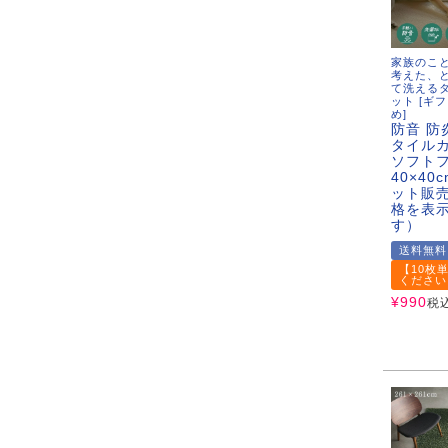
家族のこ
考えた、
て洗える
ット [ギ
め]
防音 防
タイル
ソフト
40×40
ット販売
格を表
す）
送料無料
【10枚
ください
¥
990
税