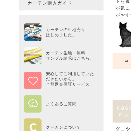
トを敷
カーテン購入ガイド
カーテ
colne
革小物
バス・
プー／P
プレミ
が気に
286×3
その他
冷感・
がおす
カーテ
MOOM
シリー
Tower
アリス／
吸湿・
カーテンの生地売り
カーテ
PEAN
はじめました。
Tosca
ディズニ
遮光カ
Saana
KINT
カーテン生地・無料
サンプル請求はこちら。
⇒ 
ミラー
Disn
安心してご利用していた
だきたいから。
ずっと
全額返金保証サービス
MILK
よくあるご質問
cas
maison 
アレ
HOME
クーカンについて
ダニや