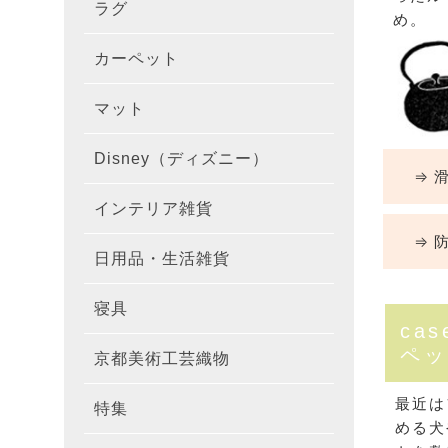
ラグ
ラグを
100×1
遮光カ
100×
カーテ
DESIGN
め。
カーペット
カーペ
176×
140×2
ラグを
床暖房
100×
厚地カ
100×
NEXTH
マット
玄関マ
約45×7
176×
タイル
170×2
防音ラ
ラグの
100×
100×
レース
100×1
colne
Disney（ディズニー）
オーダ
約50×8
キッチ
約45×6
261×2
カーペ
200×2
防炎ラ
ラグの
100×
100×1
カーテ
1級遮
防炎
⇒ 滑
インテリア雑貨
クッシ
カーテ
約55×8
約45×1
マット
洗える
261×
カーペ
200×2
防ダニ
ラグの
100×1
防炎カ
カーテ
花・植物
⇒ 防
日用品・生活雑貨
キッチ
スリッ
ラグ
約60×9
約45×1
滑り止
マット
352×
カーペ
220×2
アレル
ミラー
モダン柄
カーテ
DESIGN
寝具
布団カ
キッチ
トイレ
マット
約70×1
約45×2
マット
191×1
カーペ
100×1
消臭ラ
遮熱レ
無地・無
colne
カーテ
cas
ペッ
京都美術工芸織物
風呂敷
敷きパ
リビン
布・生
雑貨
円形・
約45×2
191×2
150×1
洗える
防炎レ
花・植物
防炎
既成カ
最近は
特集
北欧イ
テーブ
枕
玄関用
キャラ
ミッキー
286×2
200×2
滑り止
める犬
無地・無