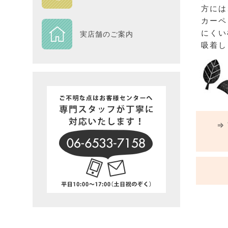
方には
DESIGN
カーペ
にくい
実店舗のご案内
Piece
吸着し
NEXTH
BIG SI
在庫一
⇒ 