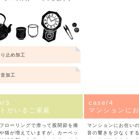
サイズで選ぶ
40cm程度
ーテン
135cm（遮光カーテン）
ン生地 無料サンプル
 LIFE
ットをサイズで選ぶ
176cm（江戸間2畳）
00cm程度
機能で選ぶ
/ホットカーペット対応
178cm（遮光カーテン）
ーテン
135cm（厚地カーテン）
OME
ット
5cm
261cm（江戸間3畳）
カーペット
20cm程度
グ
サイズの選び方
200cm（遮光カーテン）
178cm（厚地カーテン）
カーテン
33cm(レースカーテン)
ーカーテン
0cm
ンマット
0cm
61cm（江戸間4.5畳）
ットのサイズの選び方
00cm程度
グ
選び方講座
200cm（厚地カーテン）
76cm(レースカーテン)
ンを機能で選ぶ
光カーテン
り止め加工
ョンカバー
ン
5cm
20cm
を機能で選ぶ
マット
352cm（江戸間6畳）
ットの選び方講座
50cm程度
ラグ
お手入れ方法
98cm(レースカーテン)
ーテン
ンをテイストで選ぶ
柄(厚地カーテン)
音加工
ン収納・ラック
パ
0cm
80cm
め加工
のお手入れ方法
352cm（江戸間8畳）
ットのお手入れ方法
50cm程度
ゲン抑制ラグ
レースカーテン
(厚地カーテン)
ン生地 無料サンプル
 LIFE
バー
ン小物
タリー
20cm
40cm
デザイン一覧
91cm（本間2畳）
ットデザイン一覧
00cm（円形）
グ
ースカーテン
地調(厚地カーテン)
ンデザイン一覧
e/3
case/4
トがいるご家庭
マンションに
ッド
グ用品
地
変形サイズ
70cm
86cm（本間3畳）
50cm（円形）
ラグ
ースカーテン
柄(レースカーテン)
ーテンサイズの選び方
フローリングで滑って股関節を痛
マンションにお住い
ンテリア特集
ルセンター
品
クターで選ぶ
／MICKEY
86cm（本間4.5畳）
00cm（円形）
め加工ラグ
や猫が増えていますが、カーペッ
音の響きを少なくす
地調(レースカーテン)