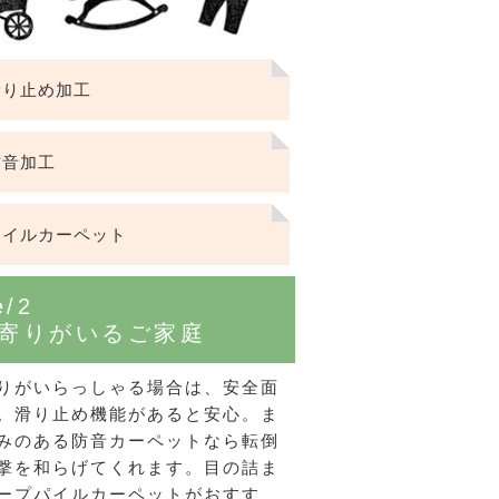
り止め加工
音加工
イルカーペット
e/2
寄りがいるご家庭
りがいらっしゃる場合は、安全面
ん！オーダー注文へ
。滑り止め機能があると安心。ま
みのある防音カーペットなら転倒
ーテン
ンサイズの測り方
撃を和らげてくれます。目の詰ま
ープパイルカーペットがおすす