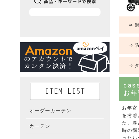
⇒ 滑
⇒ 防
⇒ タ
cas
お年
お年寄
オーダーカーテン
かんた
を考慮
た、厚
カーテン
既製カ
カーテ
時の衝
ったル