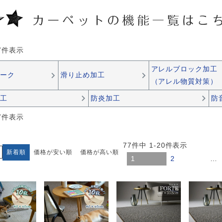
7
件表示
アレルブロック加工
ーク
滑り止め加工
（アレル物質対策）
工
防炎加工
防
7
件表示
77
件中
1
-
20
件表示
新着順
価格が安い順
価格が高い順
1
2
…