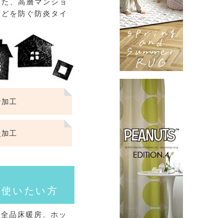
また、高層マンショ
などを防ぐ防炎タイ
音加工
炎加工
ン使いたい方
トは全品床暖房、ホッ