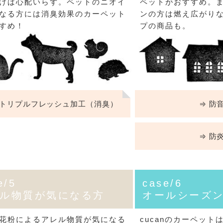
けば心配いらず。ペットのニオイ
ペットがおすすめ。
ンサイズの測り方
トイレ・ランドリー
OOH
アムコレクション
なる方には消臭効果のカーペット
ンの方は燃え広がり
82cm（本間6畳）
のサイズ
涼感ラグ
すめ！
プの商品も。
ンサイズの選び方
IN（ムーミン）
ズで選ぶ
 タワー
ALICE
発熱ラグ
ンの形状記憶加工
UTS（ピーナッツ）
 トスカ
ープリンセス／DISNEY PRINCESS
ーテンとは？
 ja Olli（サーナヤオッリ）
O キントー
トリプルフレッシュ加工（消臭）
⇒ 防
レースカーテンとは？
ey（ディズニー）
⇒ 防
使えるプロジェクト
 HOME（ミルクホーム）
e/5
case/6
de reve
ル物質が気になる方
オールシーズ
花粉によるアレル物質が気になる
cucanのカーペッ