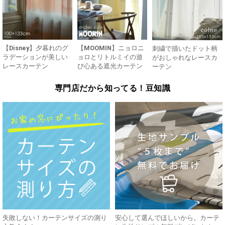
【Disney】夕暮れのグ
【MOOMIN】ニョロニ
刺繍で描いたドット柄
ラデーションが美しい
ョロとリトルミイの遊
がおしゃれなレースカ
レースカーテン
び心ある遮光カーテン
ーテン
専門店だから知ってる！豆知識
失敗しない！カーテンサイズの測り
安心して選んでほしいから。カーテ