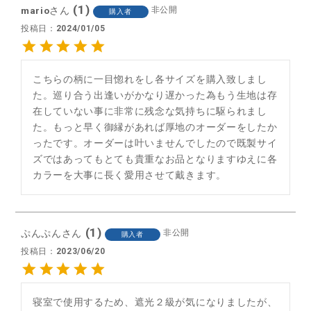
1
mario
非公開
購入者
投稿日
2024/01/05
こちらの柄に一目惚れをし各サイズを購入致しまし
た。巡り合う出逢いがかなり遅かった為もう生地は存
在していない事に非常に残念な気持ちに駆られまし
た。もっと早く御縁があれば厚地のオーダーをしたか
ったです。オーダーは叶いませんでしたので既製サイ
ズではあってもとても貴重なお品となりますゆえに各
カラーを大事に長く愛用させて戴きます。
1
ぷんぷん
非公開
購入者
投稿日
2023/06/20
寝室で使用するため、遮光２級が気になりましたが、