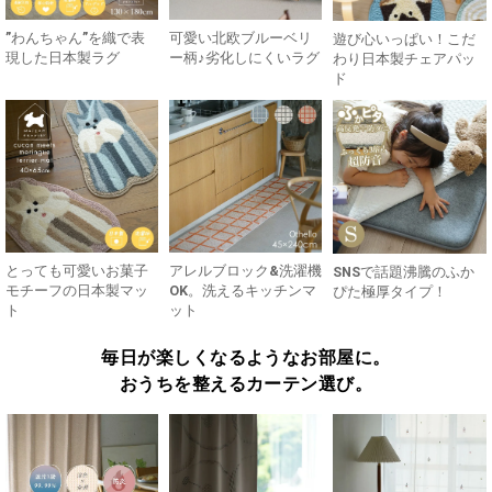
”わんちゃん”を織で表
可愛い北欧ブルーベリ
遊び心いっぱい！こだ
現した日本製ラグ
ー柄♪劣化しにくいラグ
わり日本製チェアパッ
ド
とっても可愛いお菓子
アレルブロック&洗濯機
SNSで話題沸騰のふか
モチーフの日本製マッ
OK。洗えるキッチンマ
ぴた極厚タイプ！
ト
ット
毎日が楽しくなるようなお部屋に。
おうちを整えるカーテン選び。