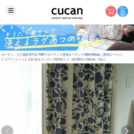
カーテン・ラグ通販専門店 TOP
カーテン
厚地カーテン
100×135cm（厚地カーテン）
【アウトレット】北欧 遮光 カーテン CUCO/クコ（幅100×丈135cm）1枚入