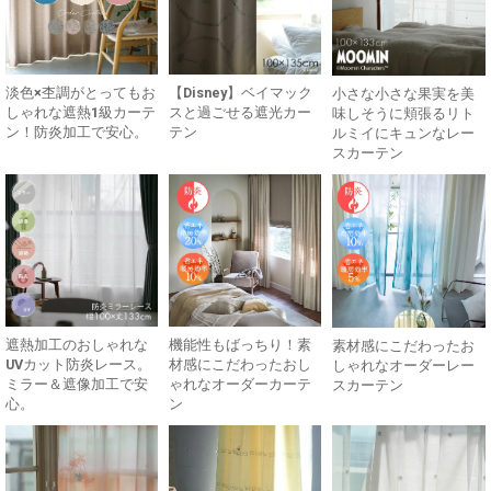
淡色×杢調がとってもお
【Disney】ベイマック
小さな小さな果実を美
しゃれな遮熱1級カーテ
スと過ごせる遮光カー
味しそうに頬張るリト
ン！防炎加工で安心。
テン
ルミイにキュンなレー
スカーテン
遮熱加工のおしゃれな
機能性もばっちり！素
素材感にこだわったお
UVカット防炎レース。
材感にこだわったおし
しゃれなオーダーレー
ミラー＆遮像加工で安
ゃれなオーダーカーテ
スカーテン
心。
ン