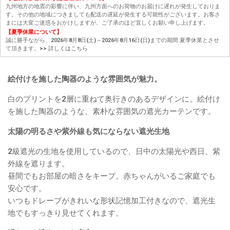
九州地方の地震の影響に伴い、九州方面へのお荷物のお届けに遅れが発生しておりま
す。その他の地域につきましても配送の遅延が発生する可能性がございます。お客さ
まには大変ご迷惑をおかけしますが、ご了承のほど宜しくお願い申し上げます。
【夏季休業について】
誠に勝手ながら、2026年8月8日(土)～2026年8月16日(日)までの期間 夏季休業とさせ
て頂きます。
>> 詳しくはこちら
絵付けを施した陶器のような雰囲気が魅力。
白のプリントを2層に重ねて奥行きのあるデザインに。絵付け
を施した陶器のような、素朴な雰囲気の遮光カーテンです。
太陽の明るさや紫外線も気にならない遮光生地
2級遮光の生地を使用しているので、日中の太陽光や西日、紫
外線を遮ります。
昼間でもお部屋の暗さをキープ。赤ちゃんがいるご家庭でも
安心です。
いつもドレープがきれいな形状記憶加工付きなので、遮光生
地でもすっきり見せてくれます。