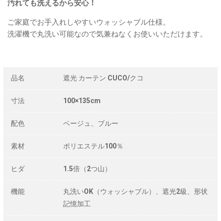
汚れても洗えるから安心！
ご家庭でお手入れしやすいウォッシャブル仕様。
洗濯機で丸洗い可能なので気兼ねなくお使いいただけます。
品名
遮光 カーテン CUCO/クコ
寸法
100×135cm
配色
ベージュ、ブルー
素材
ポリエステル100％
ヒダ
1.5倍（2つ山）
機能
丸洗いOK（ウォッシャブル）、遮光2級、形状
記憶加工