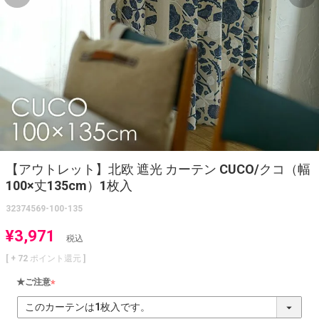
【アウトレット】北欧 遮光 カーテン CUCO/クコ（幅
100×丈135cm）1枚入
32374569-100-135
¥
3,971
税込
[ +
72
ポイント還元 ]
★ご注意
(
必