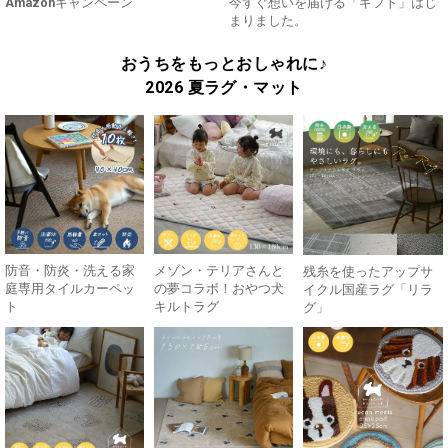
Amazonキャンペーン
今すぐ想いを届ける「ギフト」はじ
まりました。
おうちをもっとおしゃれに♪
2026 夏ラグ・マット
防音・防炎・洗える家
メゾン・テリアさんと
残糸を使ったアップサ
庭専用タイルカーペッ
の夢コラボ！おやつ犬
イクル国産ラグ「リラ
ト
キルトラグ
グ」