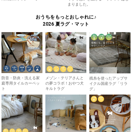
まりました。
おうちをもっとおしゃれに♪
2026 夏ラグ・マット
防音・防炎・洗える家
メゾン・テリアさんと
残糸を使ったアップサ
庭専用タイルカーペッ
の夢コラボ！おやつ犬
イクル国産ラグ「リラ
ト
キルトラグ
グ」