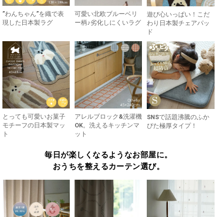
”わんちゃん”を織で表
可愛い北欧ブルーベリ
遊び心いっぱい！こだ
現した日本製ラグ
ー柄♪劣化しにくいラグ
わり日本製チェアパッ
ド
とっても可愛いお菓子
アレルブロック&洗濯機
SNSで話題沸騰のふか
モチーフの日本製マッ
OK。洗えるキッチンマ
ぴた極厚タイプ！
ト
ット
毎日が楽しくなるようなお部屋に。
おうちを整えるカーテン選び。