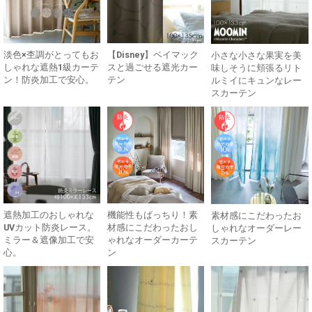
淡色×杢調がとってもお
【Disney】ベイマック
小さな小さな果実を美
しゃれな遮熱1級カーテ
スと過ごせる遮光カー
味しそうに頬張るリト
ン！防炎加工で安心。
テン
ルミイにキュンなレー
スカーテン
遮熱加工のおしゃれな
機能性もばっちり！素
素材感にこだわったお
UVカット防炎レース。
材感にこだわったおし
しゃれなオーダーレー
ミラー＆遮像加工で安
ゃれなオーダーカーテ
スカーテン
心。
ン