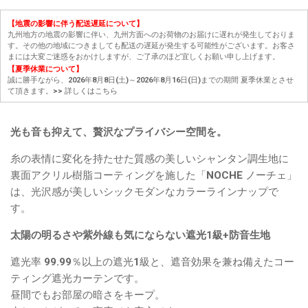
【地震の影響に伴う配送遅延について】
九州地方の地震の影響に伴い、九州方面へのお荷物のお届けに遅れが発生しておりま
す。その他の地域につきましても配送の遅延が発生する可能性がございます。お客さ
まには大変ご迷惑をおかけしますが、ご了承のほど宜しくお願い申し上げます。
【夏季休業について】
誠に勝手ながら、2026年8月8日(土)～2026年8月16日(日)までの期間 夏季休業とさせ
て頂きます。
>> 詳しくはこちら
光も音も抑えて、贅沢なプライバシー空間を。
糸の表情に変化を持たせた質感の美しいシャンタン調生地に
裏面アクリル樹脂コーティングを施した「NOCHE ノーチェ」
は、光沢感が美しいシックモダンなカラーラインナップで
す。
太陽の明るさや紫外線も気にならない遮光1級+防音生地
遮光率 99.99％以上の遮光1級と、遮音効果を兼ね備えたコー
ティング遮光カーテンです。
昼間でもお部屋の暗さをキープ。