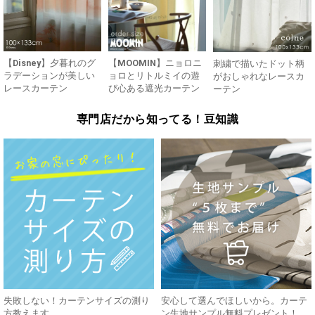
【Disney】夕暮れのグ
【MOOMIN】ニョロニ
刺繍で描いたドット柄
ラデーションが美しい
ョロとリトルミイの遊
がおしゃれなレースカ
レースカーテン
び心ある遮光カーテン
ーテン
専門店だから知ってる！豆知識
失敗しない！カーテンサイズの測り
安心して選んでほしいから。カーテ
方教えます。
ン生地サンプル無料プレゼント！