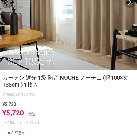
カーテン 遮光 1級 防音 NOCHE ノーチェ (幅100×丈
135cm ) 1枚入
31662579-100-135
¥
5,720
¥
5,720
税込
[ +
104
ポイント還元 ]
★ご注意