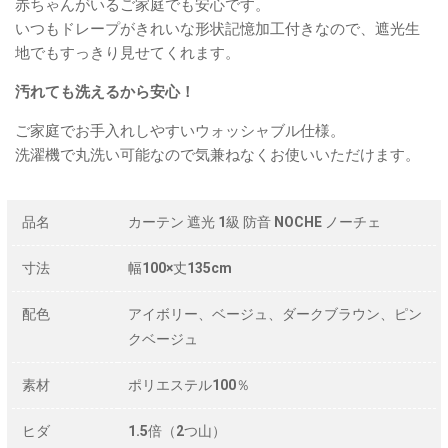
赤ちゃんがいるご家庭でも安心です。
いつもドレープがきれいな形状記憶加工付きなので、遮光生
地でもすっきり見せてくれます。
汚れても洗えるから安心！
ご家庭でお手入れしやすいウォッシャブル仕様。
洗濯機で丸洗い可能なので気兼ねなくお使いいただけます。
品名
カーテン 遮光 1級 防音 NOCHE ノーチェ
寸法
幅100×丈135cm
配色
アイボリー、ベージュ、ダークブラウン、ピン
クベージュ
素材
ポリエステル100％
ヒダ
1.5倍（2つ山）