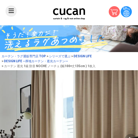
カーテン・ラグ通販専門店 TOP
シリーズで選ぶ
DESIGN LIFE
DESIGN LIFE --厚地カーテン・遮光カーテン--
カーテン 遮光 1級 防音 NOCHE ノーチェ (幅100×丈135cm ) 1枚入