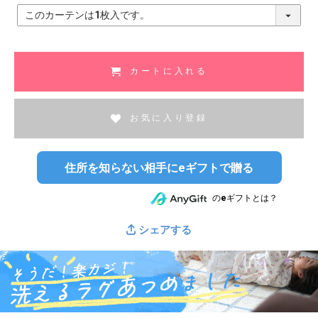
(
必
須
)
カートに入れる
お気に入り登録
住所を知らない相手にeギフトで贈る
のeギフトとは？
シェアする