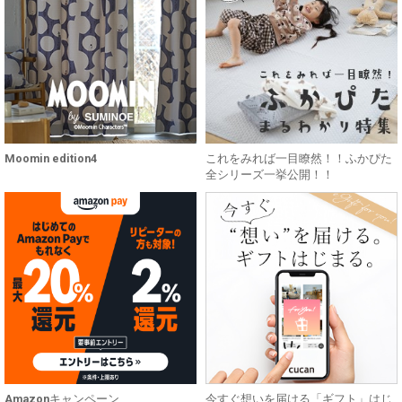
Moomin edition4
これをみれば一目瞭然！！ふかぴた
全シリーズ一挙公開！！
Amazonキャンペーン
今すぐ想いを届ける「ギフト」はじ