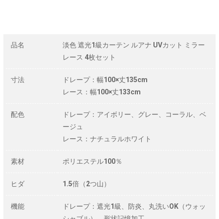
品名
淡色 遮光1級カーテン ルアナ UVカット ミラー
レース 4枚セット
寸法
ドレープ：幅100×丈135cm
レース：幅100×丈133cm
配色
ドレープ：アイボリー、グレー、コーラル、ベ
ージュ
レース：ナチュラルホワイト
素材
ポリエステル100％
ヒダ
1.5倍（2つ山）
機能
ドレープ：遮光1級、防炎、丸洗いOK（ウォッ
シャブル）、形状記憶加工