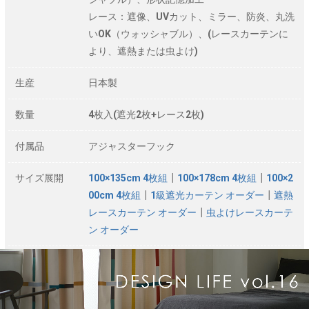
レース：遮像、UVカット、ミラー、防炎、丸洗
いOK（ウォッシャブル）、(レースカーテンに
より、遮熱または虫よけ)
生産
日本製
数量
4枚入(遮光2枚+レース2枚)
付属品
アジャスターフック
サイズ展開
100×135cm 4枚組
┃
100×178cm 4枚組
┃
100×2
00cm 4枚組
┃
1級遮光カーテン オーダー
┃
遮熱
レースカーテン オーダー
┃
虫よけレースカーテ
ン オーダー
※商品名に表記されているサイズ（丈）はカーテンフックのレー
ル取付け部分から測った長さを表記しています。
※ご使用のモニター環境、ディスプレイ画面上の発色の違い等に