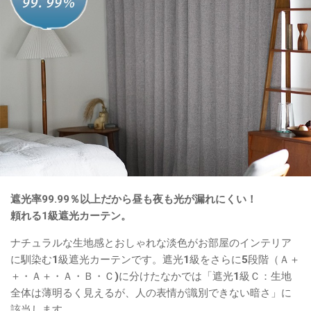
遮光率99.99％以上だから昼も夜も光が漏れにくい！
頼れる1級遮光カーテン。
ナチュラルな生地感とおしゃれな淡色がお部屋のインテリア
に馴染む1級遮光カーテンです。遮光1級をさらに5段階（Ａ＋
＋・Ａ＋・Ａ・Ｂ・Ｃ)に分けたなかでは「遮光1級Ｃ：生地
全体は薄明るく見えるが、人の表情が識別できない暗さ」に
該当します。