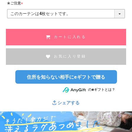
★ご注意
(
必
須
)
カートに入れる
お気に入り登録
住所を知らない相手にeギフトで贈る
のeギフトとは？
シェアする