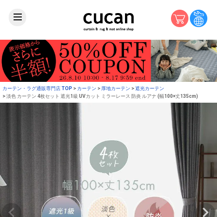
カーテン・ラグ通販専門店 TOP
カーテン
厚地カーテン
遮光カーテン
淡色 カーテン 4枚セット 遮光1級 UVカット ミラーレース 防炎 ルアナ (幅100×丈135cm)