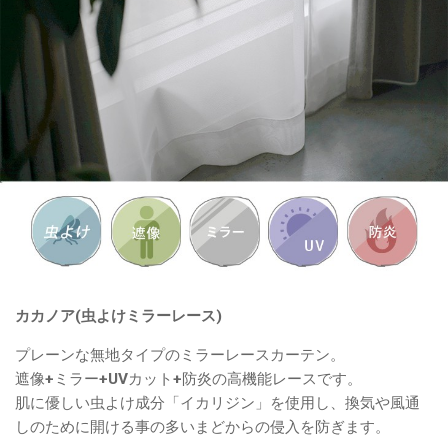
カカノア(虫よけミラーレース)
プレーンな無地タイプのミラーレースカーテン。
遮像+ミラー+UVカット+防炎の高機能レースです。
肌に優しい虫よけ成分「イカリジン」を使用し、換気や風通
しのために開ける事の多いまどからの侵入を防ぎます。