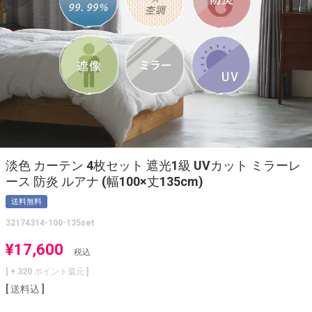
淡色 カーテン 4枚セット 遮光1級 UVカット ミラーレ
ース 防炎 ルアナ (幅100×丈135cm)
送料無料
32174314-100-135set
¥
17,600
税込
[ +
320
ポイント還元 ]
送料込