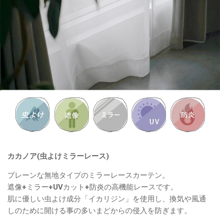
カカノア(虫よけミラーレース)
プレーンな無地タイプのミラーレースカーテン。
遮像+ミラー+UVカット+防炎の高機能レースです。
肌に優しい虫よけ成分「イカリジン」を使用し、換気や風通
しのために開ける事の多いまどからの侵入を防ぎます。