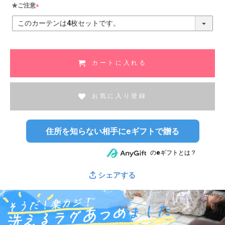
★ご注意
(
必
須
)
カートに入れる
お気に入り登録
住所を知らない相手にeギフトで贈る
のeギフトとは？
シェアする