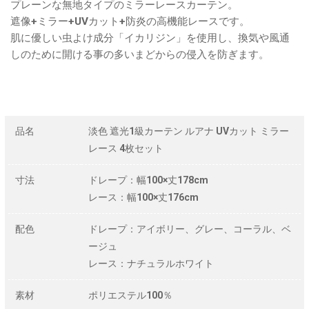
プレーンな無地タイプのミラーレースカーテン。
遮像+ミラー+UVカット+防炎の高機能レースです。
肌に優しい虫よけ成分「イカリジン」を使用し、換気や風通
しのために開ける事の多いまどからの侵入を防ぎます。
品名
淡色 遮光1級カーテン ルアナ UVカット ミラー
レース 4枚セット
寸法
ドレープ：幅100×丈178cm
レース：幅100×丈176cm
配色
ドレープ：アイボリー、グレー、コーラル、ベ
ージュ
レース：ナチュラルホワイト
素材
ポリエステル100％