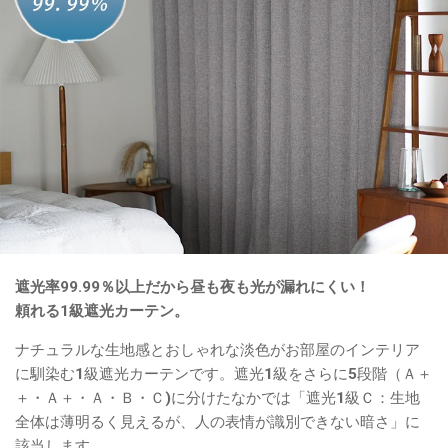
遮光率99.99％以上だから昼も夜も光が漏れにくい！
頼れる1級遮光カーテン。
ナチュラルな生地感とおしゃれな淡色がお部屋のインテリア
に馴染む1級遮光カーテンです。遮光1級をさらに5段階（Ａ＋
＋・Ａ＋・Ａ・Ｂ・Ｃ)に分けたなかでは「遮光1級Ｃ：生地
全体は薄明るく見えるが、人の表情が識別できない暗さ」に
該当します。