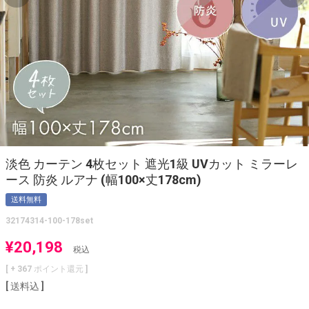
淡色 カーテン 4枚セット 遮光1級 UVカット ミラーレ
ース 防炎 ルアナ (幅100×丈178cm)
送料無料
32174314-100-178set
¥
20,198
税込
[ +
367
ポイント還元 ]
送料込