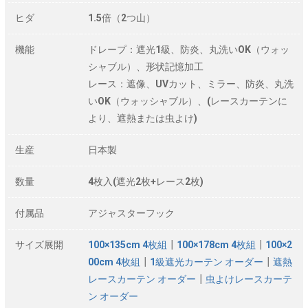
ヒダ
1.5倍（2つ山）
機能
ドレープ：遮光1級、防炎、丸洗いOK（ウォッ
シャブル）、形状記憶加工
レース：遮像、UVカット、ミラー、防炎、丸洗
いOK（ウォッシャブル）、(レースカーテンに
より、遮熱または虫よけ)
生産
日本製
数量
4枚入(遮光2枚+レース2枚)
付属品
アジャスターフック
サイズ展開
100×135cm 4枚組
┃
100×178cm 4枚組
┃
100×2
00cm 4枚組
┃
1級遮光カーテン オーダー
┃
遮熱
レースカーテン オーダー
┃
虫よけレースカーテ
ン オーダー