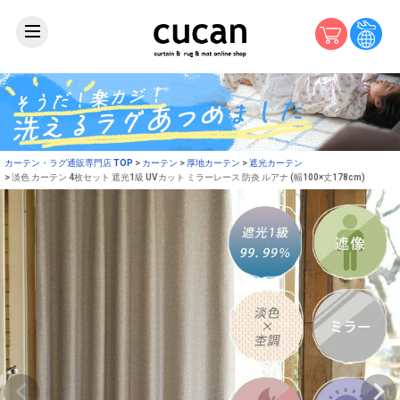
カーテン・ラグ通販専門店 TOP
カーテン
厚地カーテン
遮光カーテン
淡色 カーテン 4枚セット 遮光1級 UVカット ミラーレース 防炎 ルアナ (幅100×丈178cm)