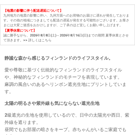
【地震の影響に伴う配送遅延について】
九州地方の地震の影響に伴い、九州方面へのお荷物のお届けに遅れが発生しておりま
す。その他の地域につきましても配送の遅延が発生する可能性がございます。お客さ
まには大変ご迷惑をおかけしますが、ご了承のほど宜しくお願い申し上げます。
【夏季休業について】
誠に勝手ながら、2026年8月8日(土)～2026年8月16日(日)までの期間 夏季休業とさせ
て頂きます。
>> 詳しくはこちら
静謐な森から感じるフィンランドのライフスタイル。
愛や尊敬に基づく伝統的なフィンランドのライフスタイル
や、神秘的なフィンランドのモチーフを表現しています。
麻調の風合いのあるヘリンボン遮光生地にプリントしていま
す。
太陽の明るさや紫外線も気にならない遮光生地
2級遮光の生地を使用しているので、日中の太陽光や西日、紫
外線を遮ります。
昼間でもお部屋の暗さをキープ。赤ちゃんがいるご家庭でも