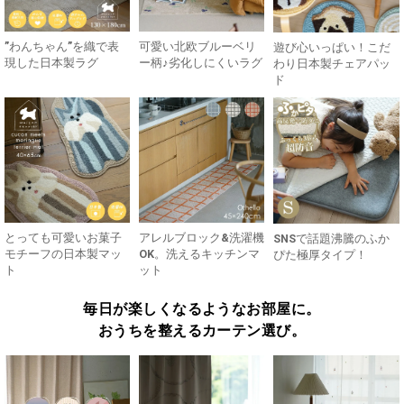
”わんちゃん”を織で表
可愛い北欧ブルーベリ
遊び心いっぱい！こだ
現した日本製ラグ
ー柄♪劣化しにくいラグ
わり日本製チェアパッ
ド
とっても可愛いお菓子
アレルブロック&洗濯機
SNSで話題沸騰のふか
モチーフの日本製マッ
OK。洗えるキッチンマ
ぴた極厚タイプ！
ト
ット
毎日が楽しくなるようなお部屋に。
おうちを整えるカーテン選び。