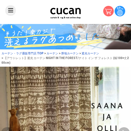
カーテン・ラグ通販専門店 TOP
カーテン
厚地カーテン
遮光カーテン
【アウトレット】遮光 カーテン NIGHT IN THE FOREST/ナイト イン ザ フォレスト (幅100×丈2
00cm)