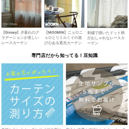
【Disney】夕暮れのグ
【MOOMIN】ニョロニ
刺繍で描いたドット柄
ラデーションが美しい
ョロとリトルミイの遊
がおしゃれなレースカ
レースカーテン
び心ある遮光カーテン
ーテン
専門店だから知ってる！豆知識