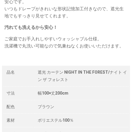
安心です。
いつもドレープがきれいな形状記憶加工付きなので、遮光生
地でもすっきり見せてくれます。
汚れても洗えるから安心！
ご家庭でお手入れしやすいウォッシャブル仕様。
洗濯機で丸洗い可能なので気兼ねなくお使いいただけます。
品名
遮光 カーテン NIGHT IN THE FOREST/ナイト イ
ン ザ フォレスト
寸法
幅100×丈200cm
配色
ブラウン
素材
ポリエステル100％