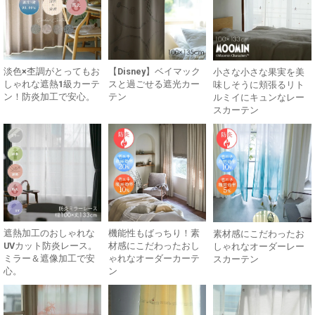
淡色×杢調がとってもお
【Disney】ベイマック
小さな小さな果実を美
しゃれな遮熱1級カーテ
スと過ごせる遮光カー
味しそうに頬張るリト
ン！防炎加工で安心。
テン
ルミイにキュンなレー
スカーテン
遮熱加工のおしゃれな
機能性もばっちり！素
素材感にこだわったお
UVカット防炎レース。
材感にこだわったおし
しゃれなオーダーレー
ミラー＆遮像加工で安
ゃれなオーダーカーテ
スカーテン
心。
ン