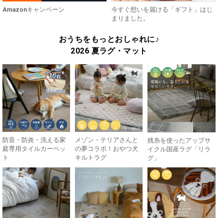
Amazonキャンペーン
今すぐ想いを届ける「ギフト」はじ
まりました。
おうちをもっとおしゃれに♪
2026 夏ラグ・マット
防音・防炎・洗える家
メゾン・テリアさんと
残糸を使ったアップサ
庭専用タイルカーペッ
の夢コラボ！おやつ犬
イクル国産ラグ「リラ
ト
キルトラグ
グ」