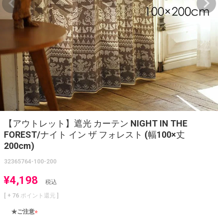
【アウトレット】遮光 カーテン NIGHT IN THE
FOREST/ナイト イン ザ フォレスト (幅100×丈
200cm)
32365764-100-200
¥
4,198
税込
[ +
76
ポイント還元 ]
★ご注意