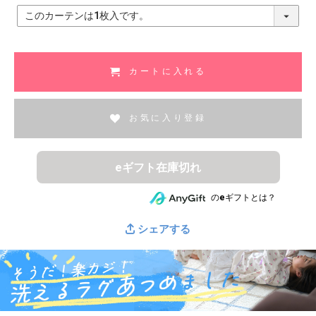
(
必
須
)
カートに入れる
お気に入り登録
eギフト在庫切れ
のeギフトとは？
シェアする