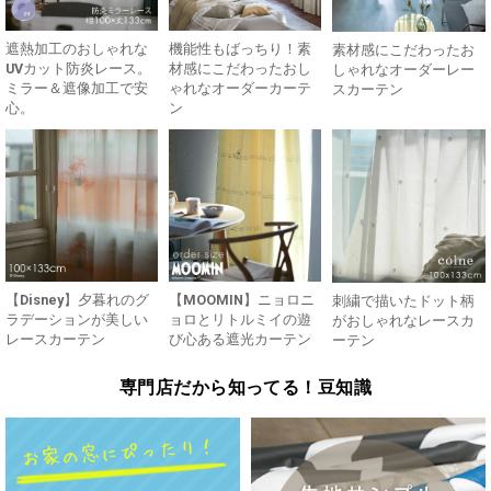
遮熱加工のおしゃれな
機能性もばっちり！素
素材感にこだわったお
UVカット防炎レース。
材感にこだわったおし
しゃれなオーダーレー
ミラー＆遮像加工で安
ゃれなオーダーカーテ
スカーテン
心。
ン
【Disney】夕暮れのグ
【MOOMIN】ニョロニ
刺繍で描いたドット柄
ラデーションが美しい
ョロとリトルミイの遊
がおしゃれなレースカ
レースカーテン
び心ある遮光カーテン
ーテン
専門店だから知ってる！豆知識