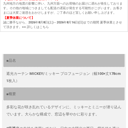
九州地方の地震の影響に伴い、九州方面へのお荷物のお届けに遅れが発生しておりま
す。その他の地域につきましても配送の遅延が発生する可能性がございます。お客さ
まには大変ご迷惑をおかけしますが、ご了承のほど宜しくお願い申し上げます。
【夏季休業について】
誠に勝手ながら、2026年8月8日(土)～2026年8月16日(日)までの期間 夏季休業とさせ
て頂きます。
>> 詳しくはこちら
■品名
遮光カーテン MICKEY/ミッキー プロフュージョン（幅100×丈178cm
1枚入）
■概要
多彩な花が咲き乱れているデザインに、ミッキーとミニーが潜り込ん
でいます。大らかな構成で、窓辺を華やかに彩ります。