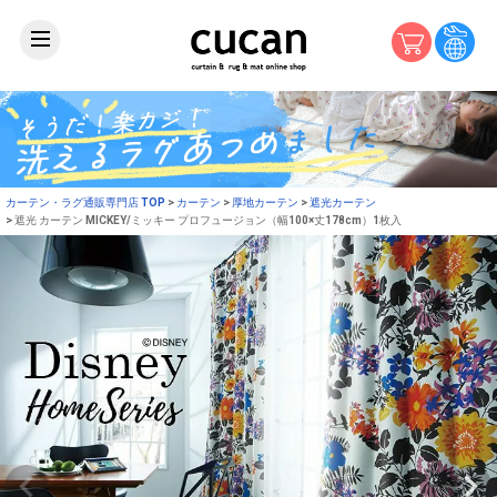
カーテン・ラグ通販専門店 TOP
カーテン
厚地カーテン
遮光カーテン
遮光 カーテン MICKEY/ミッキー プロフュージョン（幅100×丈178cm）1枚入