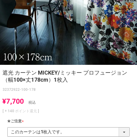
遮光 カーテン MICKEY/ミッキー プロフュージョン
（幅100×丈178cm）1枚入
32372922-100-178
¥
7,700
税込
[ +
140
ポイント還元 ]
★ご注意
(
必