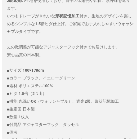
2級遮光
の生地を使用しており、日中の太陽光や西日、紫外線を遮り
ます。
いつもドレープがきれいな
形状記憶加工
付き。生地のデザインを楽し
めるシンプルな1.5倍ヒダ仕上げ。ご家庭でお手入れしやすい
ウォッシ
ャブル
タイプです。
丈の微調整が可能なアジャスターフック付きでお届けします。
安心品質の日本製。
■サイズ:100×178cm
■カラー:ブラック、イエローグリーン
■素材:ポリエステル100％
■ヒダ:1.5倍（2つ山）
■機能:丸洗いOK（ウォッシャブル）、遮光2級、形状記憶加工
■生産国:日本製
■数量:1枚入
■付属品:アジャスターフック、タッセル
■備考: