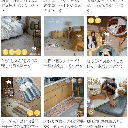
防音・防炎・洗える家
メゾン・テリアさんと
残糸を使ったアップサ
庭専用タイルカーペッ
の夢コラボ！おやつ犬
イクル国産ラグ「リラ
ト
キルトラグ
グ」
”わんちゃん”を織で表
可愛い北欧ブルーベリ
遊び心いっぱい！こだ
現した日本製ラグ
ー柄♪劣化しにくいラグ
わり日本製チェアパッ
ド
とっても可愛いお菓子
アレルブロック&洗濯機
SNSで話題沸騰のふか
モチーフの日本製マッ
OK。洗えるキッチンマ
ぴた極厚タイプ！