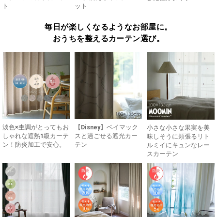
ト
ット
毎日が楽しくなるようなお部屋に。
おうちを整えるカーテン選び。
淡色×杢調がとってもお
【Disney】ベイマック
小さな小さな果実を美
しゃれな遮熱1級カーテ
スと過ごせる遮光カー
味しそうに頬張るリト
ン！防炎加工で安心。
テン
ルミイにキュンなレー
スカーテン