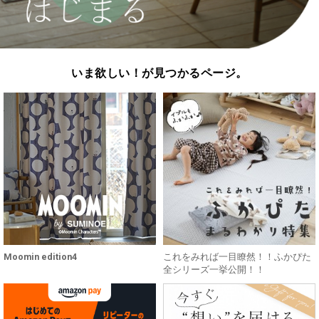
いま欲しい！が見つかるページ。
Moomin edition4
これをみれば一目瞭然！！ふかぴた
全シリーズ一挙公開！！