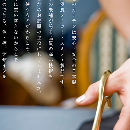
サイズで選ぶ
40cm程度
ーテン
135cm（遮光カーテン）
ン生地 無料サンプル
 LIFE
ットをサイズで選ぶ
176cm（江戸間2畳）
00cm程度
機能で選ぶ
/ホットカーペット対応
178cm（遮光カーテン）
ーテン
135cm（厚地カーテン）
OME
ット
5cm
261cm（江戸間3畳）
カーペット
20cm程度
グ
サイズの選び方
200cm（遮光カーテン）
178cm（厚地カーテン）
カーテン
33cm(レースカーテン)
ーカーテン
0cm
ンマット
0cm
61cm（江戸間4.5畳）
ットのサイズの選び方
00cm程度
グ
選び方講座
200cm（厚地カーテン）
76cm(レースカーテン)
ンを機能で選ぶ
光カーテン
ョンカバー
ン
5cm
20cm
を機能で選ぶ
マット
352cm（江戸間6畳）
ットの選び方講座
50cm程度
ラグ
お手入れ方法
98cm(レースカーテン)
ーテン
ンをテイストで選ぶ
柄(厚地カーテン)
ン収納・ラック
パ
0cm
80cm
め加工
のお手入れ方法
352cm（江戸間8畳）
ットのお手入れ方法
50cm程度
ゲン抑制ラグ
レースカーテン
(厚地カーテン)
ン生地 無料サンプル
 LIFE
バー
ン小物
タリー
20cm
40cm
デザイン一覧
91cm（本間2畳）
ットデザイン一覧
00cm（円形）
グ
ースカーテン
地調(厚地カーテン)
ンデザイン一覧
ッド
グ用品
地
変形サイズ
70cm
86cm（本間3畳）
50cm（円形）
ラグ
ースカーテン
柄(レースカーテン)
ーテンサイズの選び方
ンテリア特集
ルセンター
品
クターで選ぶ
／MICKEY
86cm（本間4.5畳）
00cm（円形）
め加工ラグ
地調(レースカーテン)