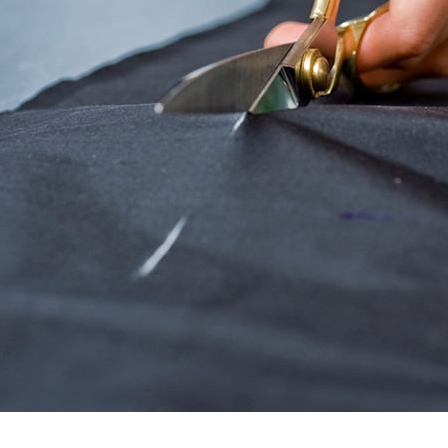
ンサイズの測り方
トイレ・ランドリー
OOH
アムコレクション
82cm（本間6畳）
のサイズ
涼感ラグ
ンサイズの選び方
IN（ムーミン）
ズで選ぶ
 タワー
ALICE
発熱ラグ
ンの形状記憶加工
UTS（ピーナッツ）
 トスカ
ープリンセス／DISNEY PRINCESS
ーテンとは？
 ja Olli（サーナヤオッリ）
O キントー
レースカーテンとは？
ey（ディズニー）
使えるプロジェクト
 HOME（ミルクホーム）
de reve