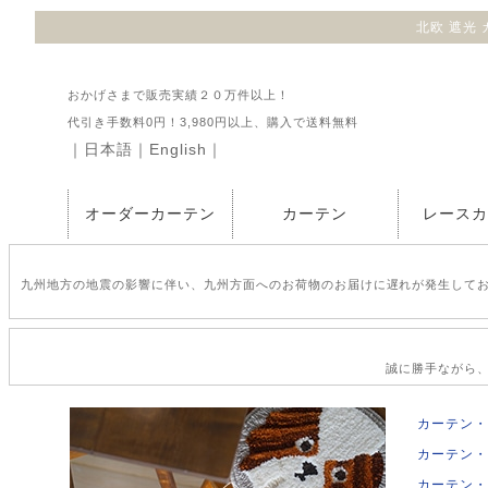
北欧 遮光 
おかげさまで販売実績２０万件以上！
代引き手数料0円！3,980円以上、購入で送料無料
｜
日本語
｜
English
｜
オーダーカーテン
カーテン
レース
九州地方の地震の影響に伴い、九州方面へのお荷物のお届けに遅れが発生して
誠に勝手ながら、2
カーテン・
カーテン・
カーテン・