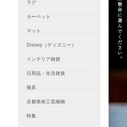
ラグ
ラグを
100×1
遮光カ
100×
カーテ
DESIGN
カーペット
カーペ
176×
140×2
ラグを
床暖房
100×
厚地カ
100×
NEXTH
マット
玄関マ
約45×7
176×
タイル
170×2
防音ラ
ラグの
100×
100×
レース
100×1
colne
Disney（ディズニー）
オーダ
約50×8
キッチ
約45×6
261×2
カーペ
200×2
防炎ラ
ラグの
100×
100×1
カーテ
1級遮
防炎
インテリア雑貨
クッシ
カーテ
約55×8
約45×1
マット
洗える
261×
カーペ
200×2
防ダニ
ラグの
100×1
防炎カ
カーテ
花・植物
日用品・生活雑貨
キッチ
スリッ
ラグ
約60×9
約45×1
滑り止
マット
352×
カーペ
220×2
アレル
ミラー
モダン柄
カーテ
DESIGN
寝具
布団カ
キッチ
トイレ
マット
約70×1
約45×2
マット
191×1
カーペ
100×1
消臭ラ
遮熱レ
無地・無
colne
カーテ
京都美術工芸織物
風呂敷
敷きパ
リビン
布・生
雑貨
円形・
約45×2
191×2
150×1
洗える
防炎レ
花・植物
防炎
既成カ
特集
北欧イ
テーブ
枕
玄関用
キャラ
ミッキー
286×2
200×2
滑り止
無地・無