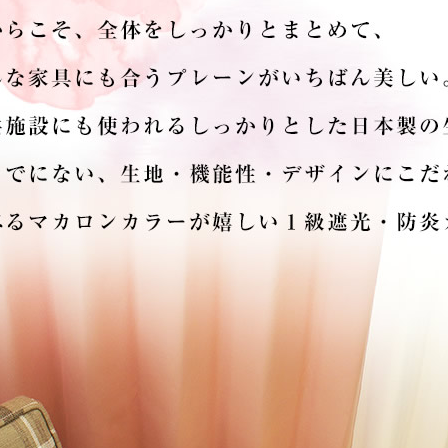
ンサイズの測り方
トイレ・ランドリー
OOH
アムコレクション
82cm（本間6畳）
のサイズ
涼感ラグ
ンサイズの選び方
IN（ムーミン）
ズで選ぶ
 タワー
ALICE
発熱ラグ
ンの形状記憶加工
UTS（ピーナッツ）
 トスカ
ープリンセス／DISNEY PRINCESS
ーテンとは？
 ja Olli（サーナヤオッリ）
O キントー
レースカーテンとは？
ey（ディズニー）
使えるプロジェクト
 HOME（ミルクホーム）
de reve