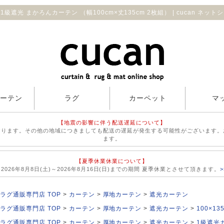
1級遮光 まかろんカーテン （幅100cm×丈135cm 2枚組） | cucan ネット
カーテン
ラグ
カーペット
マ
【地震の影響に伴う配送遅延について】
おります。その他の地域につきましても配送の遅延が発生する可能性がございます。
ます。
【夏季休業休業について】
026年8月8日(土)～2026年8月16日(日)までの期間 夏季休業とさせて頂きます。
ラグ通販専門店 TOP
カーテン
厚地カーテン
遮光カーテン
ラグ通販専門店 TOP
カーテン
厚地カーテン
遮光カーテン
100×1
ラグ通販専門店 TOP
カーテン
厚地カーテン
遮光カーテン
1級遮光