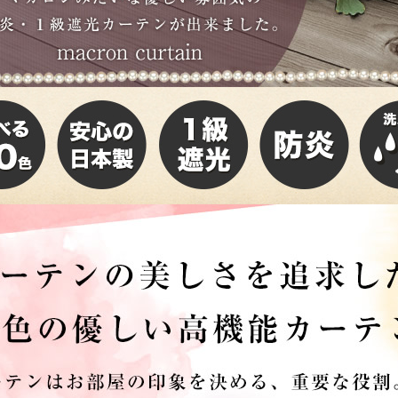
サイズで選ぶ
40cm程度
ーテン
135cm（遮光カーテン）
ン生地 無料サンプル
 LIFE
ットをサイズで選ぶ
176cm（江戸間2畳）
00cm程度
機能で選ぶ
/ホットカーペット対応
178cm（遮光カーテン）
ーテン
135cm（厚地カーテン）
OME
ット
5cm
261cm（江戸間3畳）
カーペット
20cm程度
グ
サイズの選び方
200cm（遮光カーテン）
178cm（厚地カーテン）
カーテン
33cm(レースカーテン)
ーカーテン
0cm
ンマット
0cm
61cm（江戸間4.5畳）
ットのサイズの選び方
00cm程度
グ
選び方講座
200cm（厚地カーテン）
76cm(レースカーテン)
ンを機能で選ぶ
光カーテン
ョンカバー
ン
5cm
20cm
を機能で選ぶ
マット
352cm（江戸間6畳）
ットの選び方講座
50cm程度
ラグ
お手入れ方法
98cm(レースカーテン)
ーテン
ンをテイストで選ぶ
柄(厚地カーテン)
ン収納・ラック
パ
0cm
80cm
め加工
のお手入れ方法
352cm（江戸間8畳）
ットのお手入れ方法
50cm程度
ゲン抑制ラグ
レースカーテン
(厚地カーテン)
ン生地 無料サンプル
 LIFE
バー
ン小物
タリー
20cm
40cm
デザイン一覧
91cm（本間2畳）
ットデザイン一覧
00cm（円形）
グ
ースカーテン
地調(厚地カーテン)
ンデザイン一覧
ッド
グ用品
地
変形サイズ
70cm
86cm（本間3畳）
50cm（円形）
ラグ
ースカーテン
柄(レースカーテン)
ーテンサイズの選び方
ンテリア特集
ルセンター
品
クターで選ぶ
／MICKEY
86cm（本間4.5畳）
00cm（円形）
め加工ラグ
地調(レースカーテン)