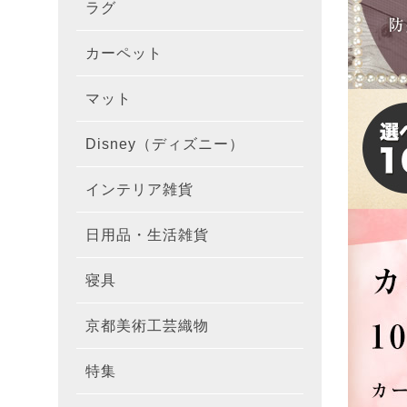
ラグ
ラグを
100×1
遮光カ
100×
カーテ
DESIGN
カーペット
カーペ
176×
140×2
ラグを
床暖房
100×
厚地カ
100×
NEXTH
マット
玄関マ
約45×7
176×
タイル
170×2
防音ラ
ラグの
100×
100×
レース
100×1
colne
Disney（ディズニー）
オーダ
約50×8
キッチ
約45×6
261×2
カーペ
200×2
防炎ラ
ラグの
100×
100×1
カーテ
1級遮
防炎
インテリア雑貨
クッシ
カーテ
約55×8
約45×1
マット
洗える
261×
カーペ
200×2
防ダニ
ラグの
100×1
防炎カ
カーテ
花・植物
日用品・生活雑貨
キッチ
スリッ
ラグ
約60×9
約45×1
滑り止
マット
352×
カーペ
220×2
アレル
ミラー
モダン柄
カーテ
DESIGN
寝具
布団カ
キッチ
トイレ
マット
約70×1
約45×2
マット
191×1
カーペ
100×1
消臭ラ
遮熱レ
無地・無
colne
カーテ
京都美術工芸織物
風呂敷
敷きパ
リビン
布・生
雑貨
円形・
約45×2
191×2
150×1
洗える
防炎レ
花・植物
防炎
既成カ
特集
北欧イ
テーブ
枕
玄関用
キャラ
ミッキー
286×2
200×2
滑り止
無地・無