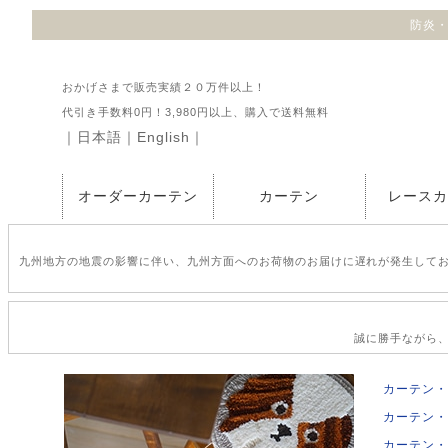
防炎・
おかげさまで販売実績２０万件以上！
代引き手数料0円！3,980円以上、購入で送料無料
｜
日本語
｜
English
｜
オーダーカーテン
カーテン
レース
九州地方の地震の影響に伴い、九州方面へのお荷物のお届けに遅れが発生して
誠に勝手ながら、2
カーテン・
カーテン・
カーテン・