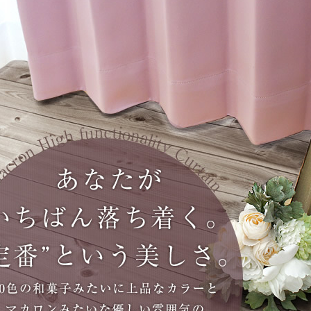
ん！オーダー注文へ
ーテン
ンサイズの測り方