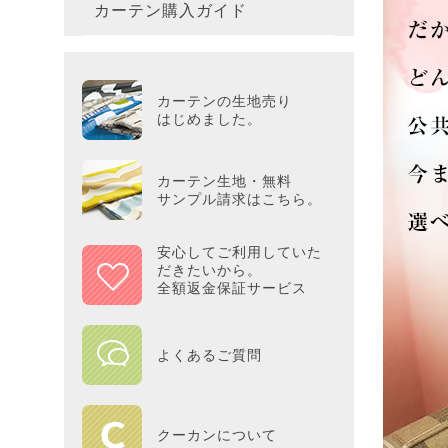
カーテン購入ガイド
カーテ
colne
革小物
バス・
プー／P
プレミ
286×3
その他
冷感・
カーテ
MOOM
シリー
Tower
アリス／
吸湿・
カーテンの生地売り
カーテ
PEAN
はじめました。
Tosca
ディズニ
遮光カ
Saana
KINT
カーテン生地・無料
サンプル請求はこちら。
ミラー
Disn
安心してご利用していた
だきたいから。
ずっと
全額返金保証サービス
MILK
よくあるご質問
maison 
HOME
クーカンについて