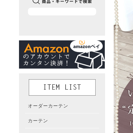
オーダーカーテン
かんた
カーテン
既製カ
カーテ