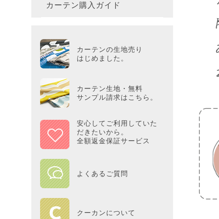
カーテン購入ガイド
カーテ
colne
革小物
バス・
プー／P
プレミ
286×3
その他
冷感・
カーテ
MOOM
シリー
Tower
アリス／
吸湿・
カーテンの生地売り
カーテ
PEAN
はじめました。
Tosca
ディズニ
遮光カ
Saana
KINT
カーテン生地・無料
サンプル請求はこちら。
ミラー
Disn
安心してご利用していた
だきたいから。
ずっと
全額返金保証サービス
MILK
よくあるご質問
maison 
HOME
クーカンについて