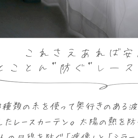
サイズで選ぶ
40cm程度
ーテン
135cm（遮光カーテン）
ン生地 無料サンプル
 LIFE
ットをサイズで選ぶ
176cm（江戸間2畳）
00cm程度
機能で選ぶ
/ホットカーペット対応
178cm（遮光カーテン）
ーテン
135cm（厚地カーテン）
OME
ット
5cm
261cm（江戸間3畳）
カーペット
20cm程度
グ
サイズの選び方
200cm（遮光カーテン）
178cm（厚地カーテン）
カーテン
33cm(レースカーテン)
ーカーテン
0cm
ンマット
0cm
61cm（江戸間4.5畳）
ットのサイズの選び方
00cm程度
グ
選び方講座
200cm（厚地カーテン）
76cm(レースカーテン)
ンを機能で選ぶ
光カーテン
ョンカバー
ン
5cm
20cm
を機能で選ぶ
マット
352cm（江戸間6畳）
ットの選び方講座
50cm程度
ラグ
お手入れ方法
98cm(レースカーテン)
ーテン
ンをテイストで選ぶ
柄(厚地カーテン)
ン収納・ラック
パ
0cm
80cm
め加工
のお手入れ方法
352cm（江戸間8畳）
ットのお手入れ方法
50cm程度
ゲン抑制ラグ
レースカーテン
(厚地カーテン)
ン生地 無料サンプル
 LIFE
バー
ン小物
タリー
20cm
40cm
デザイン一覧
91cm（本間2畳）
ットデザイン一覧
00cm（円形）
グ
ースカーテン
地調(厚地カーテン)
ンデザイン一覧
ッド
グ用品
地
変形サイズ
70cm
86cm（本間3畳）
50cm（円形）
ラグ
ースカーテン
柄(レースカーテン)
ーテンサイズの選び方
ンテリア特集
ルセンター
品
クターで選ぶ
／MICKEY
86cm（本間4.5畳）
00cm（円形）
め加工ラグ
地調(レースカーテン)