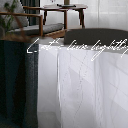
ん！オーダー注文へ
ーテン
ンサイズの測り方