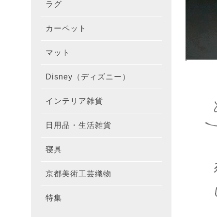
ラグ
ラグを
100×1
遮光カ
100×
カーテ
DESIGN
カーペット
カーペ
176×
140×2
ラグを
床暖房
100×
厚地カ
100×
NEXTH
マット
玄関マ
約45×7
176×
タイル
170×2
防音ラ
ラグの
100×
100×
レース
100×1
colne
Disney（ディズニー）
オーダ
約50×8
キッチ
約45×6
261×2
カーペ
200×2
防炎ラ
ラグの
100×
100×1
カーテ
1級遮
防炎
インテリア雑貨
クッシ
カーテ
約55×8
約45×1
マット
洗える
261×
カーペ
200×2
防ダニ
ラグの
100×1
防炎カ
カーテ
花・植物
日用品・生活雑貨
キッチ
スリッ
ラグ
約60×9
約45×1
滑り止
マット
352×
カーペ
220×2
アレル
ミラー
モダン柄
カーテ
DESIGN
寝具
布団カ
キッチ
トイレ
マット
約70×1
約45×2
マット
191×1
カーペ
100×1
消臭ラ
遮熱レ
無地・無
colne
カーテ
京都美術工芸織物
風呂敷
敷きパ
リビン
布・生
雑貨
円形・
約45×2
191×2
150×1
洗える
防炎レ
花・植物
防炎
既成カ
特集
北欧イ
テーブ
枕
玄関用
キャラ
ミッキー
286×2
200×2
滑り止
無地・無