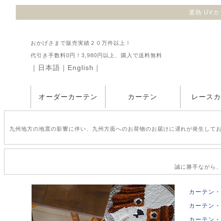
遮熱 UVカ
おかげさまで販売実績２０万件以上！
代引き手数料0円！3,980円以上、購入で送料無料
｜
日本語
｜
English
｜
オーダーカーテン
カーテン
レース
九州地方の地震の影響に伴い、九州方面へのお荷物のお届けに遅れが発生して
誠に勝手ながら、2
カーテン・
カーテン・
カーテン・