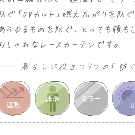
ンサイズの測り方
トイレ・ランドリー
OOH
アムコレクション
82cm（本間6畳）
のサイズ
涼感ラグ
ンサイズの選び方
IN（ムーミン）
ズで選ぶ
 タワー
ALICE
発熱ラグ
ンの形状記憶加工
UTS（ピーナッツ）
 トスカ
ープリンセス／DISNEY PRINCESS
ーテンとは？
 ja Olli（サーナヤオッリ）
O キントー
レースカーテンとは？
ey（ディズニー）
使えるプロジェクト
 HOME（ミルクホーム）
de reve