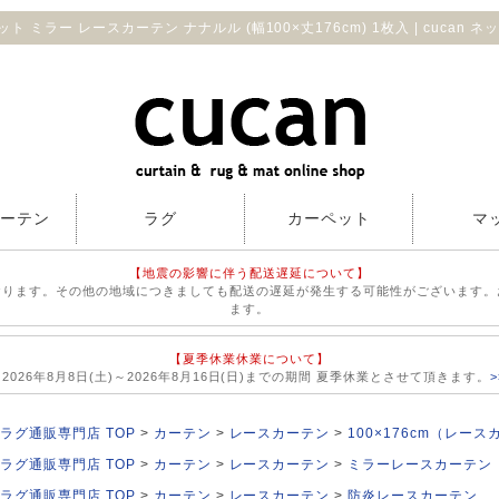
ット ミラー レースカーテン ナナルル (幅100×丈176cm) 1枚入 | cucan 
カーテン
ラグ
カーペット
マ
【地震の影響に伴う配送遅延について】
おります。その他の地域につきましても配送の遅延が発生する可能性がございます。
ます。
【夏季休業休業について】
026年8月8日(土)～2026年8月16日(日)までの期間 夏季休業とさせて頂きます。
ラグ通販専門店 TOP
カーテン
レースカーテン
100×176cm（レー
ラグ通販専門店 TOP
カーテン
レースカーテン
ミラーレースカーテン
ラグ通販専門店 TOP
カーテン
レースカーテン
防炎レースカーテン