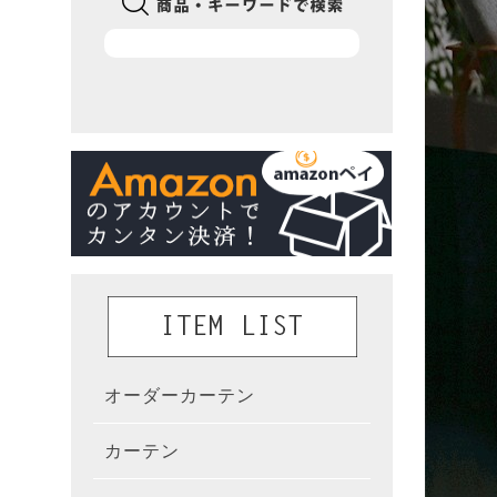
オーダーカーテン
かんた
カーテン
既製カ
カーテ