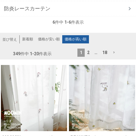
防炎レースカーテン
6
件中
1
-
6
件表示
新着順
価格が安い順
価格が高い順
並び替え
1
2
…
18
349
件中
1
-
20
件表示