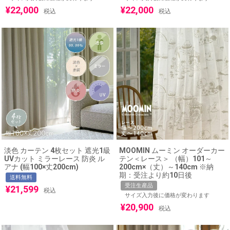
¥
22,000
¥
22,000
税込
税込
淡色 カーテン 4枚セット 遮光1級
MOOMIN ムーミン オーダーカー
UVカット ミラーレース 防炎 ル
テン＜レース＞ （幅）101～
アナ (幅100×丈200cm)
200cm×（丈）～140cm ※納
期：受注より約10日後
送料無料
受注生産品
¥
21,599
税込
サイズ入力後に価格が変わります
¥
20,900
税込