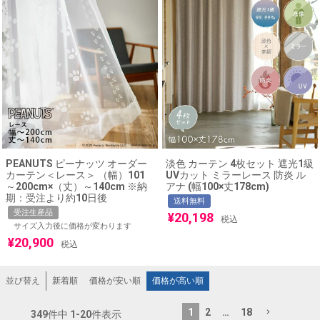
PEANUTS ピーナッツ オーダー
淡色 カーテン 4枚セット 遮光1級
カーテン＜レース＞ （幅）101
UVカット ミラーレース 防炎 ル
～200cm×（丈）～140cm ※納
アナ (幅100×丈178cm)
期：受注より約10日後
送料無料
受注生産品
¥
20,198
税込
サイズ入力後に価格が変わります
¥
20,900
税込
新着順
価格が安い順
価格が高い順
並び替え
1
2
…
18
349
件中
1
-
20
件表示