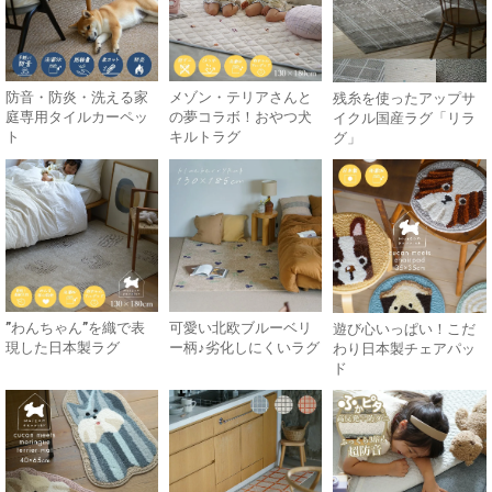
防音・防炎・洗える家
メゾン・テリアさんと
残糸を使ったアップサ
庭専用タイルカーペッ
の夢コラボ！おやつ犬
イクル国産ラグ「リラ
ト
キルトラグ
グ」
”わんちゃん”を織で表
可愛い北欧ブルーベリ
遊び心いっぱい！こだ
現した日本製ラグ
ー柄♪劣化しにくいラグ
わり日本製チェアパッ
ド