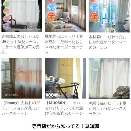
遮熱加工のおしゃれな
機能性もばっちり！素
素材感にこだわったお
UVカット防炎レース。
材感にこだわったおし
しゃれなオーダーレー
ミラー＆遮像加工で安
ゃれなオーダーカーテ
スカーテン
心。
ン
【Disney】夕暮れのグ
【MOOMIN】ニョロニ
刺繍で描いたドット柄
ラデーションが美しい
ョロとリトルミイの遊
がおしゃれなレースカ
レースカーテン
び心ある遮光カーテン
ーテン
専門店だから知ってる！豆知識