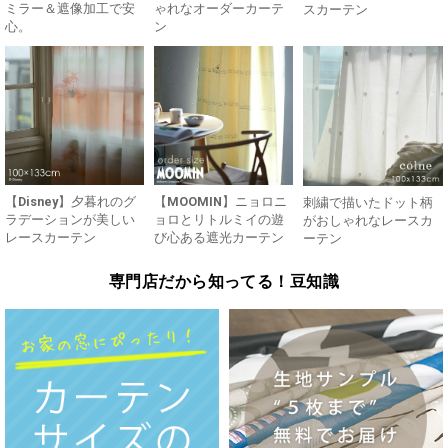
ミラー＆遮像加工で安
ゃれなオーダーカーテ
スカーテン
心。
ン
【Disney】夕暮れのグ
【MOOMIN】ニョロニ
刺繍で描いたドット柄
ラデーションが美しい
ョロとリトルミイの遊
がおしゃれなレースカ
レースカーテン
び心ある遮光カーテン
ーテン
専門店だから知ってる！豆知識