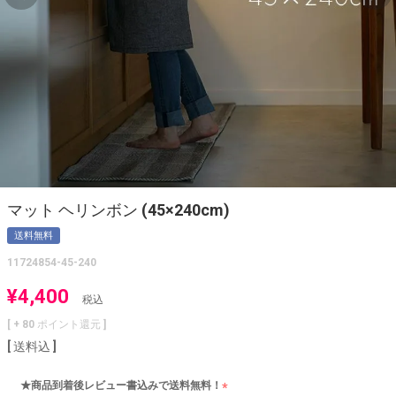
マット ヘリンボン (45×240cm)
送料無料
11724854-45-240
¥
4,400
税込
[ +
80
ポイント還元 ]
送料込
★商品到着後レビュー書込みで送料無料！