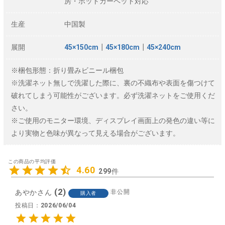
房・ホットカーペット対応
生産
中国製
展開
45×150cm
┃
45×180cm
┃
45×240cm
※梱包形態：折り畳みビニール梱包
※洗濯ネット無しで洗濯した際に、裏の不織布や表面を傷つけて
破れてしまう可能性がございます。必ず洗濯ネットをご使用くだ
さい。
※ご使用のモニター環境、ディスプレイ画面上の発色の違い等に
より実物と色味が異なって見える場合がございます。
4.60
299
2
あやか
非公開
購入者
投稿日
2026/06/04