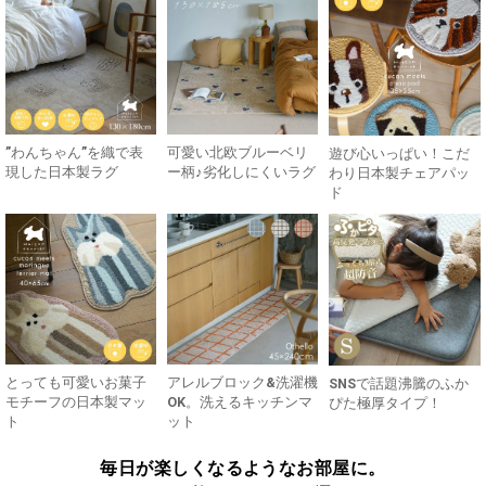
”わんちゃん”を織で表
可愛い北欧ブルーベリ
遊び心いっぱい！こだ
現した日本製ラグ
ー柄♪劣化しにくいラグ
わり日本製チェアパッ
ド
とっても可愛いお菓子
アレルブロック&洗濯機
SNSで話題沸騰のふか
モチーフの日本製マッ
OK。洗えるキッチンマ
ぴた極厚タイプ！
ト
ット
毎日が楽しくなるようなお部屋に。