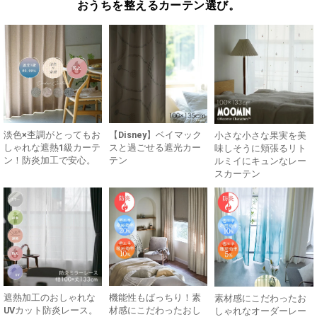
おうちを整えるカーテン選び。
淡色×杢調がとってもお
【Disney】ベイマック
小さな小さな果実を美
しゃれな遮熱1級カーテ
スと過ごせる遮光カー
味しそうに頬張るリト
ン！防炎加工で安心。
テン
ルミイにキュンなレー
スカーテン
遮熱加工のおしゃれな
機能性もばっちり！素
素材感にこだわったお
UVカット防炎レース。
材感にこだわったおし
しゃれなオーダーレー