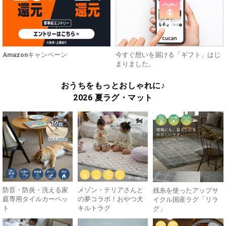
Amazonキャンペーン
今すぐ想いを届ける「ギフト」はじ
まりました。
おうちをもっとおしゃれに♪
2026 夏ラグ・マット
防音・防炎・洗える家
メゾン・テリアさんと
残糸を使ったアップサ
庭専用タイルカーペッ
の夢コラボ！おやつ犬
イクル国産ラグ「リラ
ト
キルトラグ
グ」