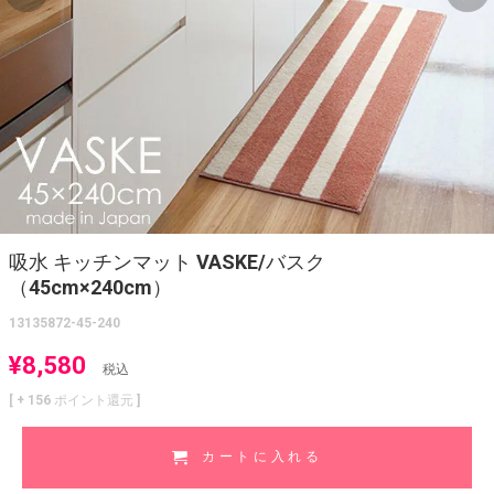
吸水 キッチンマット VASKE/バスク
（45cm×240cm）
13135872-45-240
¥
8,580
税込
[ +
156
ポイント還元 ]
カートに入れる