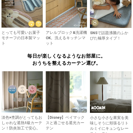
とっても可愛いお菓子
アレルブロック&洗濯機
SNSで話題沸騰のふか
モチーフの日本製マッ
OK。洗えるキッチンマ
ぴた極厚タイプ！
ト
ット
毎日が楽しくなるようなお部屋に。
おうちを整えるカーテン選び。
淡色×杢調がとってもお
【Disney】ベイマック
小さな小さな果実を美
しゃれな遮熱1級カーテ
スと過ごせる遮光カー
味しそうに頬張るリト
ン！防炎加工で安心。
テン
ルミイにキュンなレー