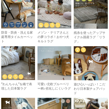
防音・防炎・洗える家
メゾン・テリアさんと
残糸を使ったアップサ
庭専用タイルカーペッ
の夢コラボ！おやつ犬
イクル国産ラグ「リラ
ト
キルトラグ
グ」
”わんちゃん”を織で表
可愛い北欧ブルーベリ
遊び心いっぱい！こだ
現した日本製ラグ
ー柄♪劣化しにくいラグ
わり日本製チェアパッ
ド