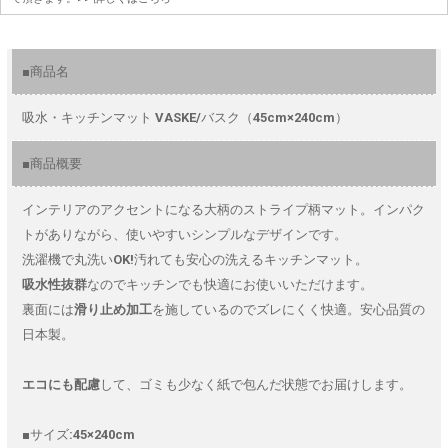
■商品名
吸水・キッチンマット VASKE/バスク（45cm×240cm）
■商品概要
インテリアのアクセントになる大柄のストライプ柄マット。インパク
トがありながら、使いやすいシンプルなデザインです。
洗濯機で丸洗いOK!汚れても安心の洗えるキッチンマット。
吸水性抜群
なのでキッチンでも快適にお使いいただけます。
裏面には
滑り止め加工
を施しているのでズレにくく快適。安心品質の
日本製。
エコにも配慮
して、ゴミも少なく紙で包んだ状態でお届けします。
■サイズ:45×240cm