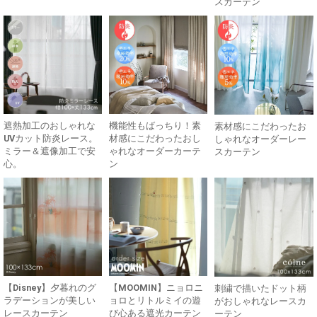
スカーテン
遮熱加工のおしゃれな
機能性もばっちり！素
素材感にこだわったお
UVカット防炎レース。
材感にこだわったおし
しゃれなオーダーレー
ミラー＆遮像加工で安
ゃれなオーダーカーテ
スカーテン
心。
ン
【Disney】夕暮れのグ
【MOOMIN】ニョロニ
刺繍で描いたドット柄
ラデーションが美しい
ョロとリトルミイの遊
がおしゃれなレースカ
レースカーテン
び心ある遮光カーテン
ーテン