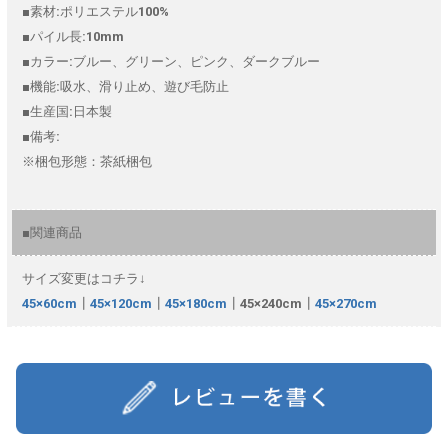
■素材:ポリエステル100%
■パイル長:10mm
■カラー:ブルー、グリーン、ピンク、ダークブルー
■機能:吸水、滑り止め、遊び毛防止
■生産国:日本製
■備考:
※梱包形態：茶紙梱包
■関連商品
サイズ変更はコチラ↓
45×60cm
┃
45×120cm
┃
45×180cm
┃45×240cm┃
45×270cm