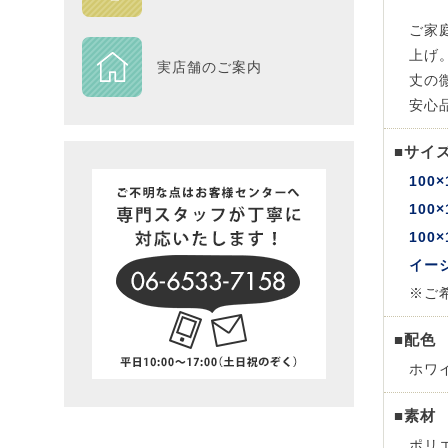
ご家
DESIGN
上げ
実店舗のご案内
丈の
Piece
安心
NEXTH
■サイ
100×
BIG SI
100×
100×
在庫一
イー
※ご
■配色
ホワ
■素材
ポリ