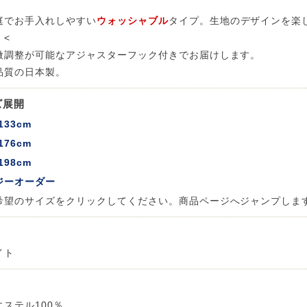
庭でお手入れしやすい
ウォッシャブル
タイプ。生地のデザインを楽し
 LIFE
。<
微調整が可能なアジャスターフック付きでお届けします。
品質の日本製。
OME
ズ展開
133cm
ZE RUG
176cm
198cm
掃アウトレット
ジーオーダー
希望のサイズをクリックしてください。商品ページへジャンプしま
イト
エステル100％