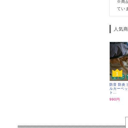
※商
てい
人気
1
防音 防炎 
ルカーペッ
ト...
990円