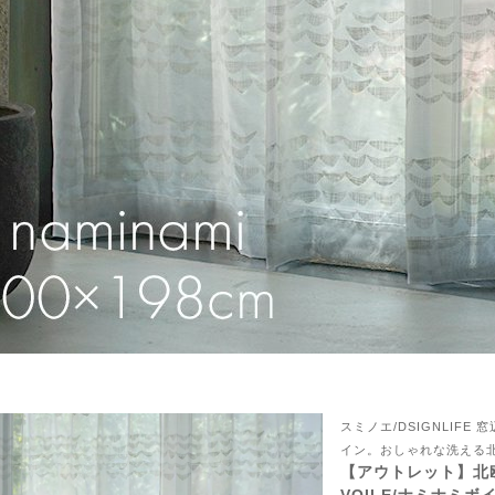
ん！オーダー注文へ
スミノエ/DSIGNLIF
ーテン
イン。おしゃれな洗える
ンサイズの測り方
【アウトレット】北欧 