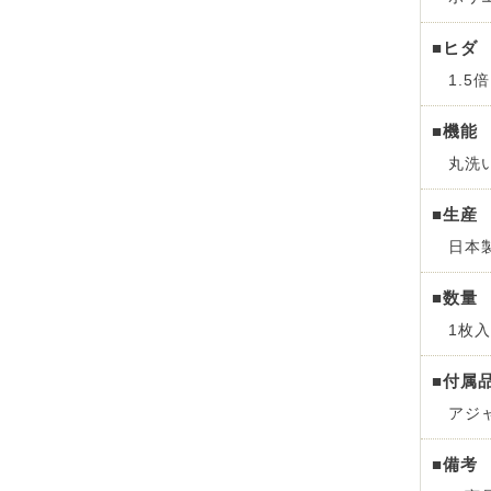
■ヒダ
1.5
■機能
丸洗
■生産
日本
■数量
1枚入
■付属
アジ
■備考