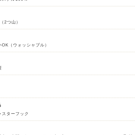
倍（2つ山）
いOK（ウォッシャブル）
製
品
ャスターフック