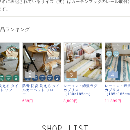
品名に表記されているサイズ（丈）はカーテンフックのレール取付
ます。
商品ランキング
2
3
4
洗える タイ
防音 防炎 洗える タイ
レーヨン・綿混ラグ
レーヨン・綿
ト ソフ
ルカーペット フロ
カプリス
カプリス
ー...
（130×185cm）
（185×185c
689円
8,800円
11,899円