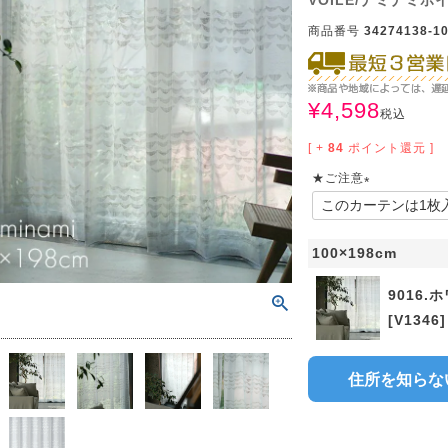
VOILE/ナミナミボイル
サイズで選ぶ
40cm程度
ーテン
135cm（遮光カーテン）
ン生地 無料サンプル
 LIFE
商品番号
34274138-10
ットをサイズで選ぶ
176cm（江戸間2畳）
00cm程度
機能で選ぶ
/ホットカーペット対応
178cm（遮光カーテン）
ーテン
135cm（厚地カーテン）
OME
¥
4,598
ット
5cm
261cm（江戸間3畳）
カーペット
20cm程度
グ
サイズの選び方
税込
200cm（遮光カーテン）
178cm（厚地カーテン）
カーテン
33cm(レースカーテン)
[ +
84
ポイント還元 ]
ーカーテン
0cm
ンマット
0cm
61cm（江戸間4.5畳）
ットのサイズの選び方
00cm程度
グ
選び方講座
200cm（厚地カーテン）
76cm(レースカーテン)
ンを機能で選ぶ
光カーテン
★ご注意
(
ョンカバー
ン
5cm
20cm
を機能で選ぶ
マット
352cm（江戸間6畳）
ットの選び方講座
50cm程度
ラグ
お手入れ方法
98cm(レースカーテン)
ーテン
ンをテイストで選ぶ
柄(厚地カーテン)
必
100×198cm
須
ン収納・ラック
パ
0cm
80cm
め加工
のお手入れ方法
352cm（江戸間8畳）
ットのお手入れ方法
50cm程度
ゲン抑制ラグ
レースカーテン
(厚地カーテン)
ン生地 無料サンプル
 LIFE
)
9016.
バー
ン小物
タリー
20cm
40cm
デザイン一覧
91cm（本間2畳）
ットデザイン一覧
[V1346]
00cm（円形）
グ
ースカーテン
地調(厚地カーテン)
ンデザイン一覧
ッド
グ用品
地
変形サイズ
70cm
86cm（本間3畳）
50cm（円形）
ラグ
ースカーテン
柄(レースカーテン)
ーテンサイズの選び方
住所を知らな
ンテリア特集
ルセンター
品
クターで選ぶ
／MICKEY
86cm（本間4.5畳）
00cm（円形）
め加工ラグ
地調(レースカーテン)