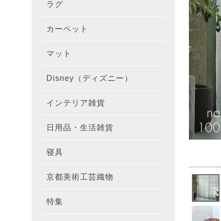
ラグ
ラグを
100×1
遮光カ
100×
カーテ
DESIGN
カーペット
カーペ
176×
140×2
ラグを
床暖房
100×
厚地カ
100×
NEXTH
マット
玄関マ
約45×7
176×
タイル
170×2
防音ラ
ラグの
100×
100×
レース
100×1
colne
Disney（ディズニー）
オーダ
約50×8
キッチ
約45×6
261×2
カーペ
200×2
防炎ラ
ラグの
100×
100×1
カーテ
1級遮
防炎
インテリア雑貨
クッシ
カーテ
約55×8
約45×1
マット
洗える
261×
カーペ
200×2
防ダニ
ラグの
100×1
防炎カ
カーテ
花・植物
日用品・生活雑貨
キッチ
スリッ
ラグ
約60×9
約45×1
滑り止
マット
352×
カーペ
220×2
アレル
ミラー
モダン柄
カーテ
DESIGN
寝具
布団カ
キッチ
トイレ
マット
約70×1
約45×2
マット
191×1
カーペ
100×1
消臭ラ
遮熱レ
無地・無
colne
カーテ
京都美術工芸織物
風呂敷
敷きパ
リビン
布・生
雑貨
円形・
約45×2
191×2
150×1
洗える
防炎レ
花・植物
防炎
既成カ
特集
北欧イ
テーブ
枕
玄関用
キャラ
ミッキー
286×2
200×2
滑り止
無地・無