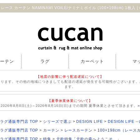
ス カーテン NAMINAMI VOILE/ナミナミボイル (100×198cm) 1枚入 |
カーテン
ラグ
カーペット
マ
【地震の影響に伴う配送遅延について】
おります。その他の地域につきましても配送の遅延が発生する可能性がございます。
ます。
【夏季休業休業について】
026年8月8日(土)～2026年8月16日(日)までの期間 夏季休業とさせて頂きます。
ラグ通販専門店 TOP
シリーズで選ぶ
DESIGN LIFE
DESIGN LIFE
ラグ通販専門店 TOP
カーテン
レースカーテン
100×198cm（レー
ラグ通販専門店 TOP
特集
北欧特集「北欧の森へようこそ。」