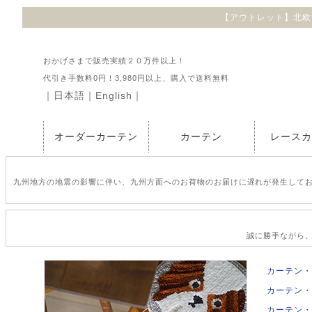
【アウトレット】北欧 レー
おかげさまで販売実績２０万件以上！
代引き手数料0円！3,980円以上、購入で送料無料
｜
日本語
｜
English
｜
オーダーカーテン
カーテン
レース
九州地方の地震の影響に伴い、九州方面へのお荷物のお届けに遅れが発生して
誠に勝手ながら、2
カーテン・
カーテン・
カーテン・