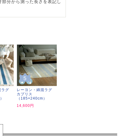
け部分から測った長さを表記し
5
混ラグ
レーヨン・綿混ラグ
カプリス
m）
（185×240cm）
14,600円