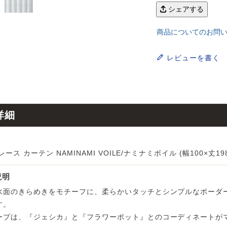
ンサイズの測り方
シェアする
トイレ・ランドリー
OOH
アムコレクション
82cm（本間6畳）
のサイズ
涼感ラグ
商品についてのお問
ンサイズの選び方
IN（ムーミン）
ズで選ぶ
 タワー
ALICE
発熱ラグ
レビューを書く
ンの形状記憶加工
UTS（ピーナッツ）
 トスカ
ープリンセス／DISNEY PRINCESS
ーテンとは？
 ja Olli（サーナヤオッリ）
O キントー
レースカーテンとは？
ey（ディズニー）
詳細
使えるプロジェクト
レース カーテン NAMINAMI VOILE/ナミナミボイル (幅100×丈198
 HOME（ミルクホーム）
説明
水面のきらめきをモチーフに、柔らかいタッチとシンプルなボーダ
de reve
す。
ープは、『ジェシカ』と『フラワーポット』とのコーディネートが