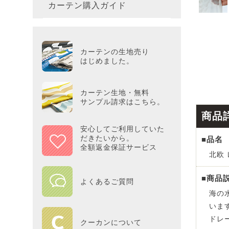
カーテン購入ガイド
カーテ
colne
革小物
バス・
プー／P
プレミ
286×3
その他
冷感・
カーテ
MOOM
シリー
Tower
アリス／
吸湿・
カーテンの生地売り
カーテ
PEAN
はじめました。
Tosca
ディズニ
遮光カ
Saana
KINT
カーテン生地・無料
サンプル請求はこちら。
ミラー
Disn
商品
安心してご利用していた
だきたいから。
■品名
ずっと
全額返金保証サービス
北欧 
MILK
■商品
よくあるご質問
海の
maison 
いま
ドレ
HOME
クーカンについて