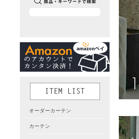
オーダーカーテン
かんた
カーテン
既製カ
カーテ