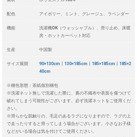
配色
アイボリー、ミント、グレージュ、ラベンダー
機能
洗濯機OK（ウォッシャブル）、滑り止め、床暖
房・ホットカーペット対応
生産
中国製
サイズ展開
90×130cm
┃
130×185cm
┃
185×185cm
┃
185×2
40cm
※梱包形態：茶紙個別梱包
※洗濯ネット無しで洗濯した際に、裏の不織布や表面を傷つけて
破れてしまう可能性がございます。必ず洗濯ネットをご使用くだ
さい。
※滑らかな肌触りの、毛足のあるラグになりますので、ラグの上
で走ったりすると滑ってしまう場合がございます。小さなお子様
などがいる場合は気を付けてご使用ください。