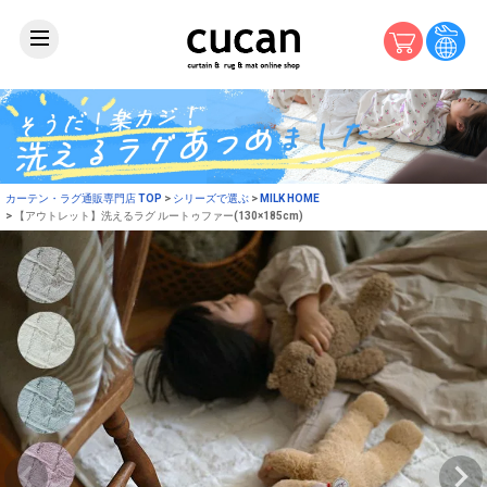
カーテン・ラグ通販専門店 TOP
シリーズで選ぶ
MILK HOME
【アウトレット】洗えるラグ ルートゥファー(130×185cm)