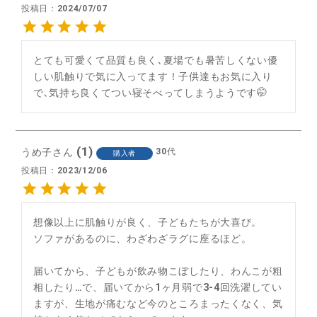
投稿日
2024/07/07
とても可愛くて品質も良く､夏場でも暑苦しくない優
しい肌触りで気に入ってます！子供達もお気に入り
で､気持ち良くてつい寝そべってしまうようです🤭
1
うめ子
30代
購入者
投稿日
2023/12/06
想像以上に肌触りが良く、子どもたちが大喜び。

ソファがあるのに、わざわざラグに座るほど。

届いてから、子どもが飲み物こぼしたり、わんこが粗
相したり…で、届いてから1ヶ月弱で3-4回洗濯してい
ますが、生地が痛むなど今のところまったくなく、気