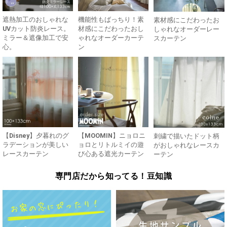
遮熱加工のおしゃれな
機能性もばっちり！素
素材感にこだわったお
UVカット防炎レース。
材感にこだわったおし
しゃれなオーダーレー
ミラー＆遮像加工で安
ゃれなオーダーカーテ
スカーテン
心。
ン
【Disney】夕暮れのグ
【MOOMIN】ニョロニ
刺繍で描いたドット柄
ラデーションが美しい
ョロとリトルミイの遊
がおしゃれなレースカ
レースカーテン
び心ある遮光カーテン
ーテン
専門店だから知ってる！豆知識