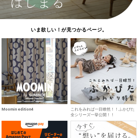
いま欲しい！が見つかるページ。
Moomin edition4
これをみれば一目瞭然！！ふかぴた
全シリーズ一挙公開！！