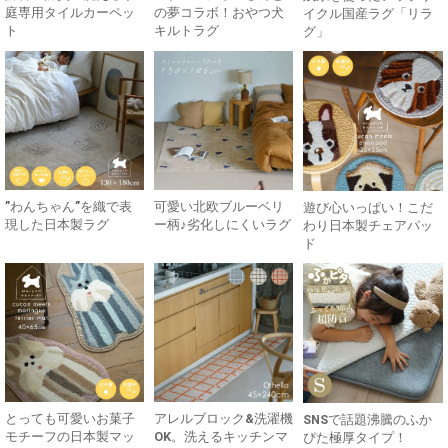
庭専用タイルカーペッ
の夢コラボ！おやつ犬
イクル国産ラグ「リラ
ト
キルトラグ
グ」
”わんちゃん”を織で表
可愛い北欧ブルーベリ
遊び心いっぱい！こだ
現した日本製ラグ
ー柄♪劣化しにくいラグ
わり日本製チェアパッ
ド
とっても可愛いお菓子
アレルブロック&洗濯機
SNSで話題沸騰のふか
モチーフの日本製マッ
OK。洗えるキッチンマ
ぴた極厚タイプ！