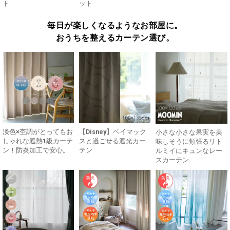
ト
ット
毎日が楽しくなるようなお部屋に。
おうちを整えるカーテン選び。
淡色×杢調がとってもお
【Disney】ベイマック
小さな小さな果実を美
しゃれな遮熱1級カーテ
スと過ごせる遮光カー
味しそうに頬張るリト
ン！防炎加工で安心。
テン
ルミイにキュンなレー
スカーテン