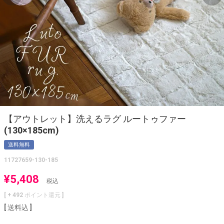
【アウトレット】洗えるラグ ルートゥファー
(130×185cm)
送料無料
11727659-130-185
¥
5,408
税込
[ +
492
ポイント還元 ]
送料込