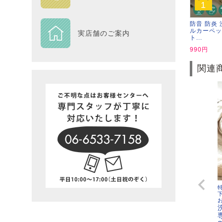
1
DESIGN
防音 防炎 
ルカーペッ
実店舗のご案内
ト...
Piece
990円
関連
NEXTH
BIG SI
在庫一