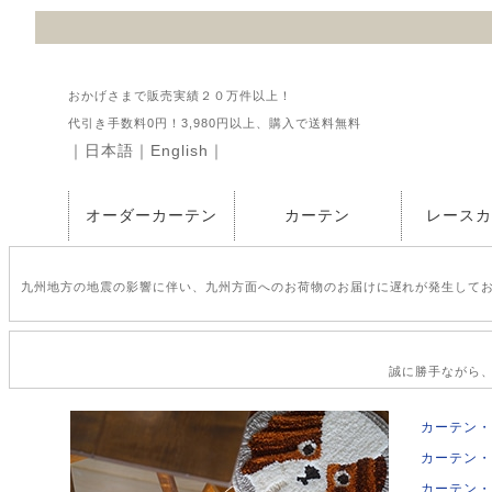
おかげさまで販売実績２０万件以上！
代引き手数料0円！3,980円以上、購入で送料無料
｜
日本語
｜
English
｜
オーダーカーテン
カーテン
レース
九州地方の地震の影響に伴い、九州方面へのお荷物のお届けに遅れが発生して
誠に勝手ながら、2
カーテン・
カーテン・
カーテン・