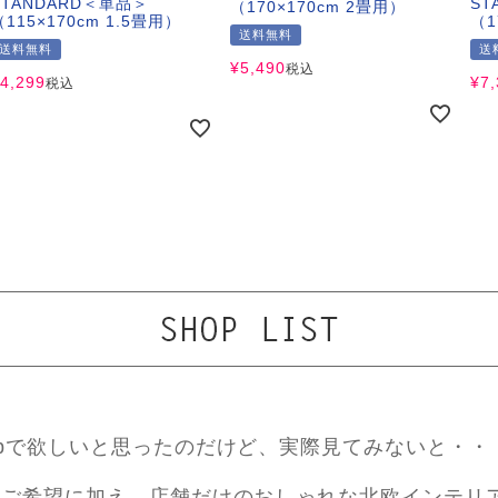
STANDARD＜単品＞
ST
（170×170cm 2畳用）
（115×170cm 1.5畳用）
（1
送料無料
送料無料
送
¥
5,490
税込
4,299
¥
7
税込
ebで欲しいと思ったのだけど、実際見てみないと・・
ご希望に加え、店舗だけのおしゃれな北欧インテリ