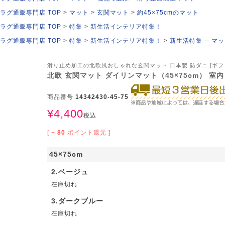
ラグ通販専門店 TOP
マット
玄関マット
約45×75cmのマット
ラグ通販専門店 TOP
特集
新生活インテリア特集！
ラグ通販専門店 TOP
特集
新生活インテリア特集！
新生活特集 -- マット
滑り止め加工の北欧風おしゃれな玄関マット 日本製 防ダニ [ギフ
北欧 玄関マット ダイリンマット（45×75cm） 室内
商品番号
14342430-45-75
¥
4,400
税込
[ +
80
ポイント還元 ]
45×75cm
2.ベージュ
在庫切れ
3.ダークブルー
在庫切れ