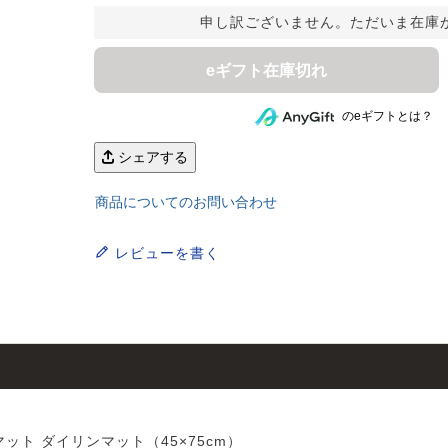
申し訳ございません。ただいま在庫
eギフト在庫切れ
のeギフトとは？
シェアする
商品についてのお問い合わせ
レビューを書く
ん！オーダー注文へ
ーテン
ンサイズの測り方
ット ダイリンマット（45×75cm）