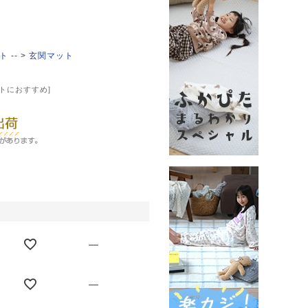
 --
玄関マット
トにおすすめ]
—
—