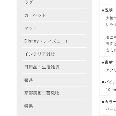
ラグ
ラグを
100×1
遮光カ
100×
カーテ
DESIGN
■説明
カーペット
カーペ
176×
140×2
ラグを
床暖房
100×
厚地カ
100×
NEXTH
大輪
いを
マット
玄関マ
約45×7
176×
タイル
170×2
防音ラ
ラグの
100×
100×
レース
100×1
colne
ダニ
Disney（ディズニー）
オーダ
約50×8
キッチ
約45×6
261×2
カーペ
200×2
防炎ラ
ラグの
100×
100×1
カーテ
1級遮
裏面
防炎
安心
インテリア雑貨
クッシ
カーテ
約55×8
約45×1
マット
洗える
261×
カーペ
200×2
防ダニ
ラグの
100×1
防炎カ
カーテ
花・植物
■素材
日用品・生活雑貨
キッチ
スリッ
ラグ
約60×9
約45×1
滑り止
マット
352×
カーペ
アク
220×2
アレル
ミラー
モダン柄
カーテ
DESIGN
寝具
布団カ
キッチ
トイレ
■パイ
マット
約70×1
約45×2
マット
191×1
カーペ
100×1
消臭ラ
遮熱レ
無地・無
colne
カーテ
10m
京都美術工芸織物
風呂敷
敷きパ
リビン
布・生
雑貨
円形・
約45×2
191×2
150×1
洗える
防炎レ
花・植物
防炎
既成カ
■カラ
特集
北欧イ
テーブ
枕
玄関用
キャラ
ミッキー
ベー
286×2
200×2
滑り止
無地・無