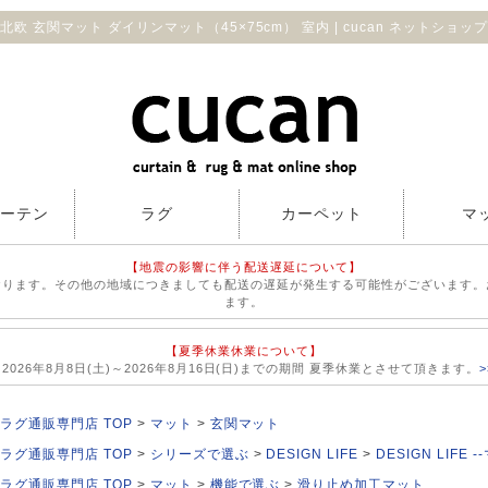
北欧 玄関マット ダイリンマット（45×75cm） 室内 | cucan ネットショッ
カーテン
ラグ
カーペット
マ
【地震の影響に伴う配送遅延について】
おります。その他の地域につきましても配送の遅延が発生する可能性がございます。
ます。
【夏季休業休業について】
026年8月8日(土)～2026年8月16日(日)までの期間 夏季休業とさせて頂きます。
ラグ通販専門店 TOP
マット
玄関マット
ラグ通販専門店 TOP
シリーズで選ぶ
DESIGN LIFE
DESIGN LIFE -
ラグ通販専門店 TOP
マット
機能で選ぶ
滑り止め加工マット