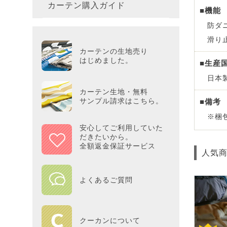
カーテン購入ガイド
カーテ
colne
革小物
■機能
バス・
プー／P
プレミ
286×3
その他
冷感・
防ダ
カーテ
MOOM
シリー
Tower
アリス／
滑り
吸湿・
カーテンの生地売り
カーテ
PEAN
はじめました。
■生産
Tosca
ディズニ
日本
遮光カ
Saana
KINT
カーテン生地・無料
サンプル請求はこちら。
■備考
ミラー
Disn
※梱
安心してご利用していた
だきたいから。
ずっと
全額返金保証サービス
人気
MILK
よくあるご質問
maison 
HOME
クーカンについて