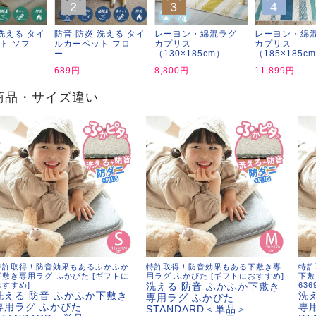
2
3
4
 LIFE
洗える タイ
防音 防炎 洗える タイ
レーヨン・綿混ラグ
レーヨン・綿
ト ソフ
ルカーペット フロ
カプリス
カプリス
ー...
（130×185cm）
（185×185c
689円
8,800円
11,899円
商品・サイズ違い
OME
ZE RUG
掃アウトレット
特許取得！防音効果もあるふかふか
特許取得！防音効果もある下敷き専
特許
下敷き専用ラグ ふかぴた [ギフトに
用ラグ ふかぴた [ギフトにおすすめ]
下敷
おすすめ]
洗える 防音 ふかふか下敷き
63
洗える 防音 ふかふか下敷き
洗
専用ラグ ふかぴた
専用ラグ ふかぴた
専
STANDARD＜単品＞