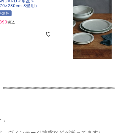
ANDARD＜単品＞
（13
70×230cm 3畳用）
送料無料
送料
料無料
¥
6,399
税込
¥
5,9
,399
税込
・。
ア、ヴィンテージ雑貨などが揃ってます♪