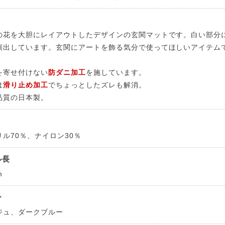
サイズで選ぶ
40cm程度
ーテン
135cm（遮光カーテン）
ン生地 無料サンプル
 LIFE
ットをサイズで選ぶ
176cm（江戸間2畳）
00cm程度
機能で選ぶ
/ホットカーペット対応
178cm（遮光カーテン）
ーテン
135cm（厚地カーテン）
OME
の花を大胆にレイアウトしたデザインの玄関マットです。白い部分
演出しています。玄関にアートを飾る気分で使ってほしいアイテム
ット
5cm
261cm（江戸間3畳）
カーペット
20cm程度
グ
サイズの選び方
200cm（遮光カーテン）
178cm（厚地カーテン）
カーテン
33cm(レースカーテン)
を寄せ付けない
防ダニ加工
を施しています。
ーカーテン
0cm
ンマット
0cm
61cm（江戸間4.5畳）
ットのサイズの選び方
00cm程度
グ
選び方講座
200cm（厚地カーテン）
76cm(レースカーテン)
ンを機能で選ぶ
光カーテン
は
滑り止め加工
でちょっとしたズレも解消。
品質の日本製。
ョンカバー
ン
5cm
20cm
を機能で選ぶ
マット
352cm（江戸間6畳）
ットの選び方講座
50cm程度
ラグ
お手入れ方法
98cm(レースカーテン)
ーテン
ンをテイストで選ぶ
柄(厚地カーテン)
ン収納・ラック
パ
0cm
80cm
め加工
のお手入れ方法
352cm（江戸間8畳）
ットのお手入れ方法
リル70％、ナイロン30％
50cm程度
ゲン抑制ラグ
レースカーテン
(厚地カーテン)
ン生地 無料サンプル
 LIFE
バー
ン小物
タリー
ル長
20cm
40cm
デザイン一覧
91cm（本間2畳）
ットデザイン一覧
00cm（円形）
グ
ースカーテン
地調(厚地カーテン)
ンデザイン一覧
m
ッド
グ用品
地
変形サイズ
70cm
86cm（本間3畳）
50cm（円形）
ラグ
ースカーテン
柄(レースカーテン)
ーテンサイズの選び方
ー
ンテリア特集
ルセンター
品
クターで選ぶ
／MICKEY
ジュ、ダークブルー
86cm（本間4.5畳）
00cm（円形）
め加工ラグ
地調(レースカーテン)