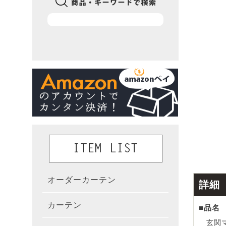
オーダーカーテン
かんた
詳細
カーテン
既製カ
カーテ
■品名
玄関マ