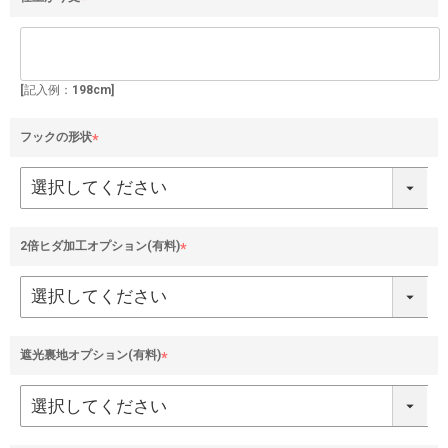
(
必
須
)
[記入例：198cm]
フックの形状
(
必
須
)
2倍ヒダ加工オプション(有料)
(
必
須
)
遮光裏地オプション(有料)
(
必
須
)