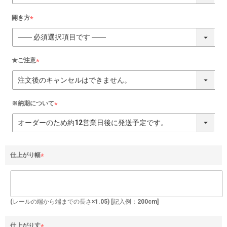
須
)
開き方
(
必
須
)
★ご注意
(
必
須
)
※納期について
(
必
須
)
仕上がり幅
(
必
須
)
(レールの端から端までの長さ×1.05) [記入例：200cm]
仕上がり丈