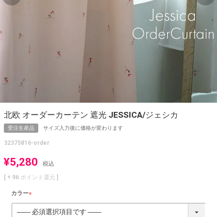
北欧 オーダーカーテン 遮光 JESSICA/ジェシカ
受注生産品
サイズ入力後に価格が変わります
32375816-order
¥
5,280
税込
[ +
96
ポイント還元 ]
カラー
(
必