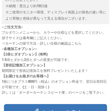
※納期：受注より約10日後
※ご使用のモニター環境、ディスプレイ画面上の発色の違い等に
より実物と色味が異なって見える場合がございます。
○ご注文方法○
プルダウンメニューから、カラーや仕様などを選択してください。
採寸サイズは備考欄にご記入ください。
⇒
カーテンの採寸方法・詳しい仕様の確認はこちら
○各種加工オプション○
【2倍ヒダオプション】(有料)
1.5倍ヒダから2倍ヒダへの変更が可能です。
【形状記憶加工オプション】
期間限定で形状記憶加工を無料プレゼントいたします！
【お届けをお急ぎのお客様へ】
1枚につきプラス800円（税込）のオプション料金で、翌日出荷対応
が可能です。(土・日・祝除く)
詳しくは「
オーダーカーテン スピード便
」のページをご覧下さい。