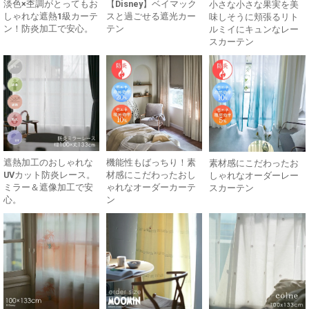
淡色×杢調がとってもお
【Disney】ベイマック
小さな小さな果実を美
しゃれな遮熱1級カーテ
スと過ごせる遮光カー
味しそうに頬張るリト
ン！防炎加工で安心。
テン
ルミイにキュンなレー
スカーテン
遮熱加工のおしゃれな
機能性もばっちり！素
素材感にこだわったお
UVカット防炎レース。
材感にこだわったおし
しゃれなオーダーレー
ミラー＆遮像加工で安
ゃれなオーダーカーテ
スカーテン
心。
ン