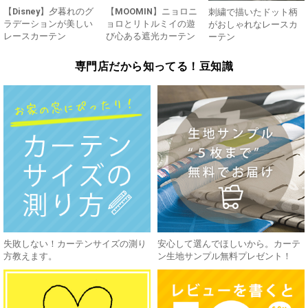
【Disney】夕暮れのグ
【MOOMIN】ニョロニ
刺繍で描いたドット柄
ラデーションが美しい
ョロとリトルミイの遊
がおしゃれなレースカ
レースカーテン
び心ある遮光カーテン
ーテン
専門店だから知ってる！豆知識
失敗しない！カーテンサイズの測り
安心して選んでほしいから。カーテ
方教えます。
ン生地サンプル無料プレゼント！