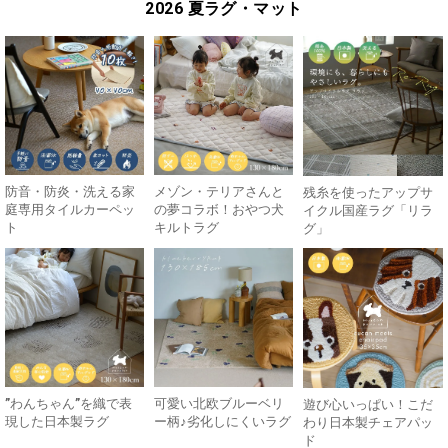
2026 夏ラグ・マット
防音・防炎・洗える家
メゾン・テリアさんと
残糸を使ったアップサ
庭専用タイルカーペッ
の夢コラボ！おやつ犬
イクル国産ラグ「リラ
ト
キルトラグ
グ」
”わんちゃん”を織で表
可愛い北欧ブルーベリ
遊び心いっぱい！こだ
現した日本製ラグ
ー柄♪劣化しにくいラグ
わり日本製チェアパッ
ド