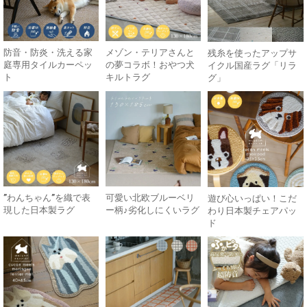
防音・防炎・洗える家
メゾン・テリアさんと
残糸を使ったアップサ
庭専用タイルカーペッ
の夢コラボ！おやつ犬
イクル国産ラグ「リラ
ト
キルトラグ
グ」
”わんちゃん”を織で表
可愛い北欧ブルーベリ
遊び心いっぱい！こだ
現した日本製ラグ
ー柄♪劣化しにくいラグ
わり日本製チェアパッ
ド