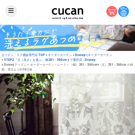
カーテン・ラグ通販専門店 TOP
オーダーカーテン
Disneyのオーダーカーテン
STEP2 「丈（高さ）を選ぶ」:幅201～300cmまで選択済（Disney）
Disney ディズニー オーダーカーテン＜レース＞ （幅）201～300cm×（丈）201～260cm ※納
期：受注より約10日後