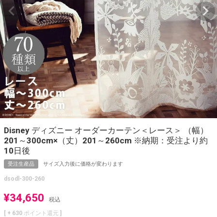
Disney ディズニー オーダーカーテン＜レース＞ （幅）
201～300cm×（丈）201～260cm ※納期：受注より約
10日後
受注生産品
サイズ入力後に価格が変わります
dsodl-300-260
¥
34,650
税込
[ +
630
ポイント還元 ]