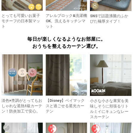
とっても可愛いお菓子
アレルブロック&洗濯機
SNSで話題沸騰のふか
モチーフの日本製マッ
OK。洗えるキッチンマ
ぴた極厚タイプ！
ト
ット
毎日が楽しくなるようなお部屋に。
おうちを整えるカーテン選び。
淡色×杢調がとってもお
【Disney】ベイマック
小さな小さな果実を美
しゃれな遮熱1級カーテ
スと過ごせる遮光カー
味しそうに頬張るリト
ン！防炎加工で安心。
テン
ルミイにキュンなレー
スカーテン