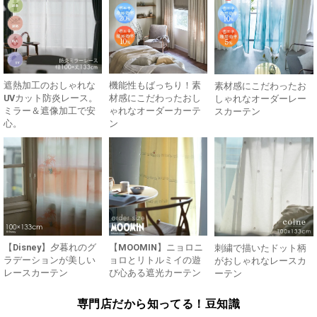
遮熱加工のおしゃれな
機能性もばっちり！素
素材感にこだわったお
UVカット防炎レース。
材感にこだわったおし
しゃれなオーダーレー
ミラー＆遮像加工で安
ゃれなオーダーカーテ
スカーテン
心。
ン
【Disney】夕暮れのグ
【MOOMIN】ニョロニ
刺繍で描いたドット柄
ラデーションが美しい
ョロとリトルミイの遊
がおしゃれなレースカ
レースカーテン
び心ある遮光カーテン
ーテン
専門店だから知ってる！豆知識