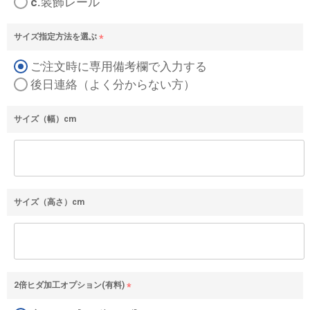
c.装飾レール
サイズ指定方法を選ぶ
(
ご注文時に専用備考欄で入力する
必
須
後日連絡（よく分からない方）
)
サイズ（幅）cm
サイズ（高さ）cm
2倍ヒダ加工オプション(有料)
(