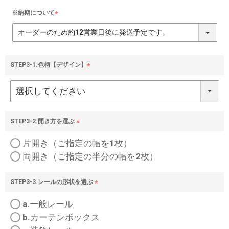
※納期について
(
必
須
)
STEP3-1.色柄【デザイン】
(
必
須
)
STEP3-2.開き方を選ぶ
(
片開き（ご指定の幅を1枚）
必
須
両開き（ご指定の半分の幅を2枚）
)
STEP3-3.レールの形状を選ぶ
(
a.一般レール
必
須
b.カーテンボックス
)