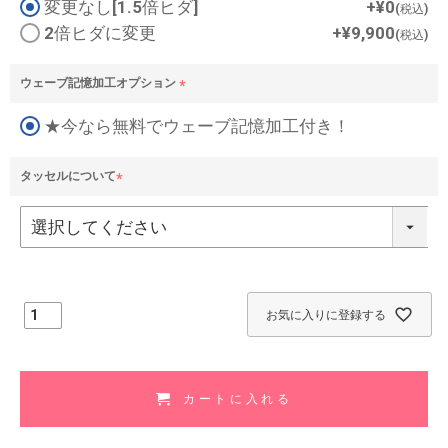
変更なし[1.5倍ヒダ]
+
¥
0
必
税込
須
2倍ヒダに変更
+
¥
9,900
税込
)
ウェーブ記憶加工オプション
(
★今なら無料でウェーブ記憶加工付き！
必
須
)
タッセルについて
(
必
須
)
お気に入りに登録する
カートに入れる