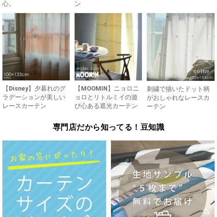
心。
ン
【Disney】夕暮れのグ
【MOOMIN】ニョロニ
刺繍で描いたドット柄
ラデーションが美しい
ョロとリトルミイの遊
がおしゃれなレースカ
レースカーテン
び心ある遮光カーテン
ーテン
専門店だから知ってる！豆知識