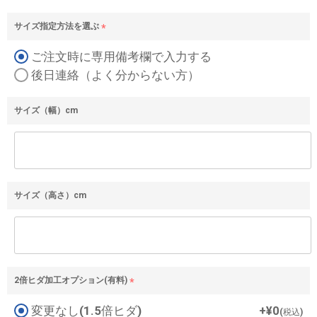
サイズ指定方法を選ぶ
(
ご注文時に専用備考欄で入力する
必
須
後日連絡（よく分からない方）
)
サイズ（幅）cm
サイズ（高さ）cm
2倍ヒダ加工オプション(有料)
(
変更なし(1.5倍ヒダ)
+
¥
0
必
税込