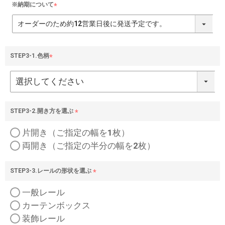
※納期について
(
必
須
)
STEP3-1.色柄
(
必
須
)
STEP3-2.開き方を選ぶ
(
片開き（ご指定の幅を1枚）
必
須
両開き（ご指定の半分の幅を2枚）
)
STEP3-3.レールの形状を選ぶ
(
一般レール
必
須
カーテンボックス
)
装飾レール