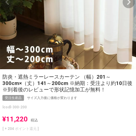
防炎・遮熱ミラーレースカーテン （幅）201～
300cm×（丈）141～200cm ※納期：受注より約10日後
※到着後のレビューで形状記憶加工が無料！
受注生産品
サイズ入力後に価格が変わります
lcodl-300-200
¥
11,220
税込
[ +
204
ポイント還元 ]