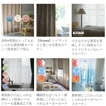
淡色×杢調がとってもお
【Disney】ベイマック
小さな小さな果実を美
しゃれな遮熱1級カーテ
スと過ごせる遮光カー
味しそうに頬張るリト
ン！防炎加工で安心。
テン
ルミイにキュンなレー
スカーテン
遮熱加工のおしゃれな
機能性もばっちり！素
素材感にこだわったお
UVカット防炎レース。
材感にこだわったおし
しゃれなオーダーレー
ミラー＆遮像加工で安
ゃれなオーダーカーテ
スカーテン