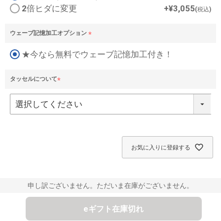
須
2倍ヒダに変更
+
¥
3,055
税込
)
ウェーブ記憶加工オプション
(
★今なら無料でウェーブ記憶加工付き！
必
須
)
タッセルについて
(
必
須
)
お気に入りに登録する
申し訳ございません。ただいま在庫がございません。
eギフト在庫切れ