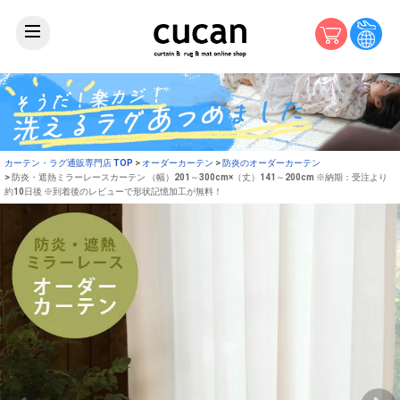
カーテン・ラグ通販専門店 TOP
オーダーカーテン
防炎のオーダーカーテン
防炎・遮熱ミラーレースカーテン （幅）201～300cm×（丈）141～200cm ※納期：受注より
約10日後 ※到着後のレビューで形状記憶加工が無料！