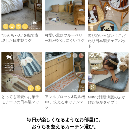
”わんちゃん”を織で表
可愛い北欧ブルーベリ
遊び心いっぱい！こだ
現した日本製ラグ
ー柄♪劣化しにくいラグ
わり日本製チェアパッ
ド
とっても可愛いお菓子
アレルブロック&洗濯機
SNSで話題沸騰のふか
モチーフの日本製マッ
OK。洗えるキッチンマ
ぴた極厚タイプ！
ト
ット
毎日が楽しくなるようなお部屋に。
おうちを整えるカーテン選び。