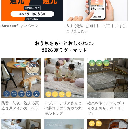
Amazonキャンペーン
今すぐ想いを届ける「ギフト」はじ
まりました。
おうちをもっとおしゃれに♪
2026 夏ラグ・マット
防音・防炎・洗える家
メゾン・テリアさんと
残糸を使ったアップサ
庭専用タイルカーペッ
の夢コラボ！おやつ犬
イクル国産ラグ「リラ
ト
キルトラグ
グ」