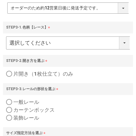
(
必
須
)
STEP3-1.色柄【レース】
(
必
須
)
STEP3-2.開き方を選ぶ
(
片開き（1枚仕立て）のみ
必
須
)
STEP3-3.レールの形状を選ぶ
(
一般レール
必
須
カーテンボックス
)
装飾レール
サイズ指定方法を選ぶ