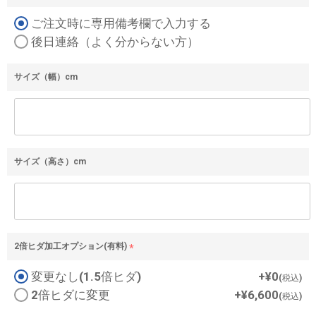
(
ご注文時に専用備考欄で入力する
必
須
後日連絡（よく分からない方）
)
サイズ（幅）cm
サイズ（高さ）cm
2倍ヒダ加工オプション(有料)
(
変更なし(1.5倍ヒダ)
+
¥
0
必
税込
須
2倍ヒダに変更
+
¥
6,600
税込
)