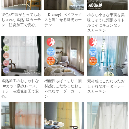
淡色×杢調がとってもお
【Disney】ベイマック
小さな小さな果実を美
しゃれな遮熱1級カーテ
スと過ごせる遮光カー
味しそうに頬張るリト
ン！防炎加工で安心。
テン
ルミイにキュンなレー
スカーテン
遮熱加工のおしゃれな
機能性もばっちり！素
素材感にこだわったお
UVカット防炎レース。
材感にこだわったおし
しゃれなオーダーレー
ミラー＆遮像加工で安
ゃれなオーダーカーテ
スカーテン
心。
ン