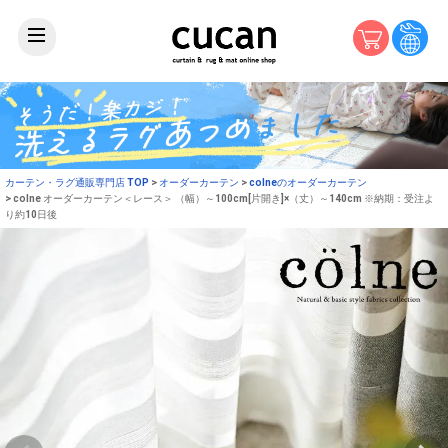
カーテン・ラグ通販専門店 TOP
オーダーカーテン
colneのオーダーカーテン
colne オーダーカーテン＜レース＞ （幅）～100cm[片開き]×（丈）～140cm ※納期：受注よ
り約10日後