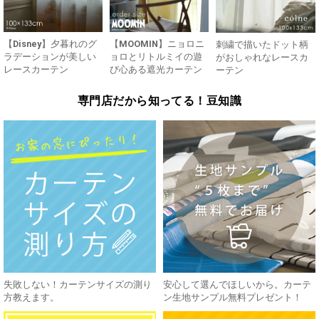
【Disney】夕暮れのグ
【MOOMIN】ニョロニ
刺繍で描いたドット柄
ラデーションが美しい
ョロとリトルミイの遊
がおしゃれなレースカ
レースカーテン
び心ある遮光カーテン
ーテン
専門店だから知ってる！豆知識
失敗しない！カーテンサイズの測り
安心して選んでほしいから。カーテ
方教えます。
ン生地サンプル無料プレゼント！