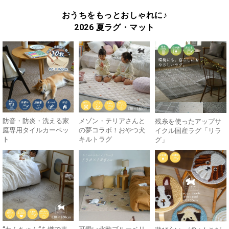
おうちをもっとおしゃれに♪
2026 夏ラグ・マット
防音・防炎・洗える家
メゾン・テリアさんと
残糸を使ったアップサ
庭専用タイルカーペッ
の夢コラボ！おやつ犬
イクル国産ラグ「リラ
ト
キルトラグ
グ」