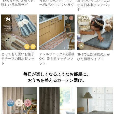
”わんちゃん”を織で表
可愛い北欧ブルーベリ
遊び心いっぱい！こだ
現した日本製ラグ
ー柄♪劣化しにくいラグ
わり日本製チェアパッ
ド
とっても可愛いお菓子
アレルブロック&洗濯機
SNSで話題沸騰のふか
モチーフの日本製マッ
OK。洗えるキッチンマ
ぴた極厚タイプ！
ト
ット
毎日が楽しくなるようなお部屋に。
おうちを整えるカーテン選び。