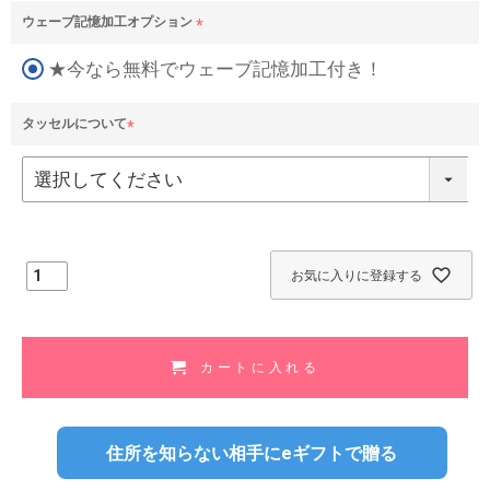
ウェーブ記憶加工オプション
(
★今なら無料でウェーブ記憶加工付き！
必
須
)
タッセルについて
(
必
須
)
お気に入りに登録する
カートに入れる
住所を知らない相手にeギフトで贈る