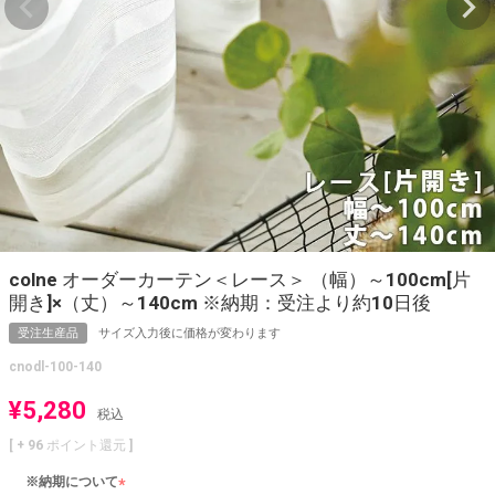
colne オーダーカーテン＜レース＞ （幅）～100cm[片
開き]×（丈）～140cm ※納期：受注より約10日後
受注生産品
サイズ入力後に価格が変わります
cnodl-100-140
¥
5,280
税込
[ +
96
ポイント還元 ]
※納期について