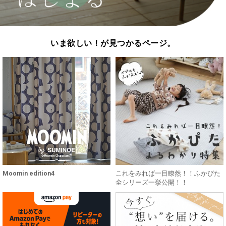
いま欲しい！が見つかるページ。
Moomin edition4
これをみれば一目瞭然！！ふかぴた
全シリーズ一挙公開！！