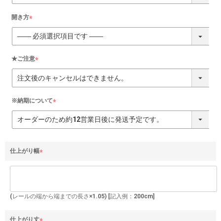
須
)
開き方
(
必
須
)
★ご注意
(
必
須
)
※納期について
(
必
須
)
仕上がり幅
(
必
須
)
(レールの端から端までの長さ×1.05) [記入例：200cm]
仕上がり丈