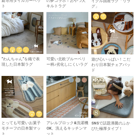
庭専用タイルカーペッ
の夢コラボ！おやつ犬
イクル国産ラグ「リラ
ト
キルトラグ
グ」
”わんちゃん”を織で表
可愛い北欧ブルーベリ
遊び心いっぱい！こだ
現した日本製ラグ
ー柄♪劣化しにくいラグ
わり日本製チェアパッ
ド
とっても可愛いお菓子
アレルブロック&洗濯機
SNSで話題沸騰のふか
モチーフの日本製マッ
OK。洗えるキッチンマ
ぴた極厚タイプ！
ト
ット