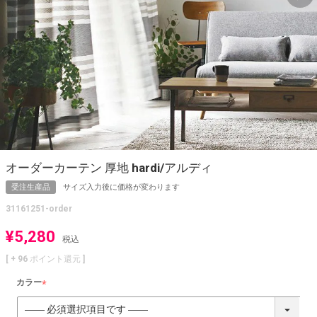
オーダーカーテン 厚地 hardi/アルディ
受注生産品
サイズ入力後に価格が変わります
31161251-order
¥
5,280
税込
[ +
96
ポイント還元 ]
カラー
(
必