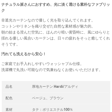
ナチュラル派さんにおすすめ、光に淡く透ける素朴なファブリッ
ク
非遮光カーテンなので優しく光を取り込んでくれます。
コットンやリネンを織り交ぜた自然な素材感が魅力的。
朝の始まる澄んだ空気に、ほんのり暗い黄昏時に、風にゆらりと
揺れる優しい風合いカーテンは、日々の疲れをそっと癒してくれ
そうです。
汚れても洗えるから安心！
ご家庭でお手入れしやすいウォッシャブル仕様。
洗濯機で丸洗い可能なので気兼ねなくお使いいただけます。
品名
厚地カーテン Hardi/アルディ
配色
ベージュ、ブラウン
素材
タテ：ポリエステル100％