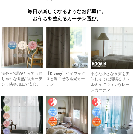
毎日が楽しくなるようなお部屋に。
おうちを整えるカーテン選び。
淡色×杢調がとってもお
【Disney】ベイマック
小さな小さな果実を美
しゃれな遮熱1級カーテ
スと過ごせる遮光カー
味しそうに頬張るリト
ン！防炎加工で安心。
テン
ルミイにキュンなレー
スカーテン