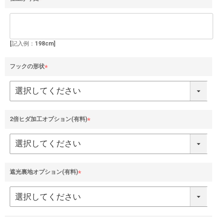
(
必
須
)
[記入例：198cm]
フックの形状
(
必
須
)
2倍ヒダ加工オプション(有料)
(
必
須
)
遮光裏地オプション(有料)
(
必
須
)