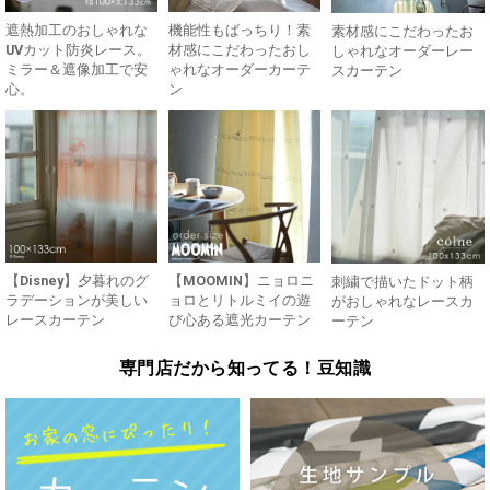
遮熱加工のおしゃれな
機能性もばっちり！素
素材感にこだわったお
UVカット防炎レース。
材感にこだわったおし
しゃれなオーダーレー
ミラー＆遮像加工で安
ゃれなオーダーカーテ
スカーテン
心。
ン
【Disney】夕暮れのグ
【MOOMIN】ニョロニ
刺繍で描いたドット柄
ラデーションが美しい
ョロとリトルミイの遊
がおしゃれなレースカ
レースカーテン
び心ある遮光カーテン
ーテン
専門店だから知ってる！豆知識