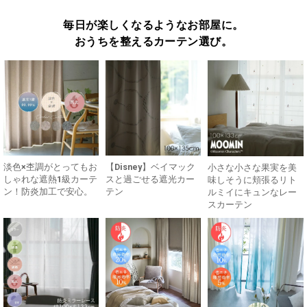
毎日が楽しくなるようなお部屋に。
おうちを整えるカーテン選び。
淡色×杢調がとってもお
【Disney】ベイマック
小さな小さな果実を美
しゃれな遮熱1級カーテ
スと過ごせる遮光カー
味しそうに頬張るリト
ン！防炎加工で安心。
テン
ルミイにキュンなレー
スカーテン