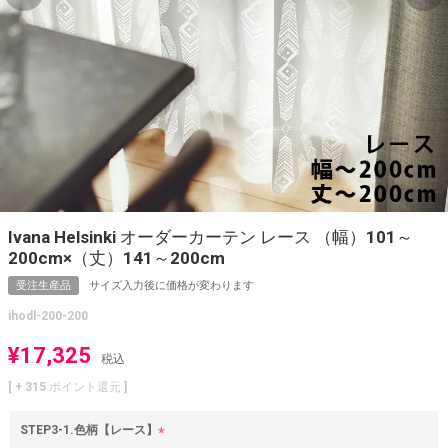
Ivana Helsinki オーダーカーテン レース （幅）101～
200cm×（丈）141～200cm
受注生産品
サイズ入力後に価格が変わります
ihodl-200-200
¥
17,325
税込
[ +
315
ポイント還元 ]
STEP3-1.色柄【レース】