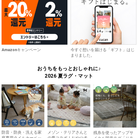
Amazonキャンペーン
今すぐ想いを届ける「ギフト」はじ
まりました。
おうちをもっとおしゃれに♪
2026 夏ラグ・マット
防音・防炎・洗える家
メゾン・テリアさんと
残糸を使ったアップサ
庭専用タイルカーペッ
の夢コラボ！おやつ犬