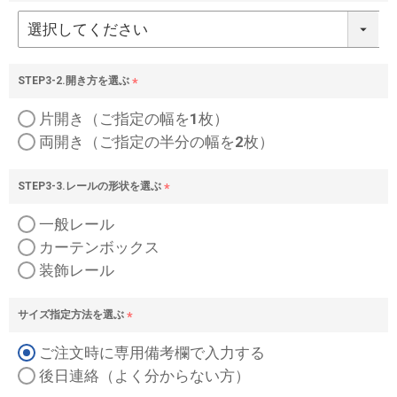
(
必
須
)
STEP3-2.開き方を選ぶ
(
片開き（ご指定の幅を1枚）
必
須
両開き（ご指定の半分の幅を2枚）
)
STEP3-3.レールの形状を選ぶ
(
一般レール
必
須
カーテンボックス
)
装飾レール
サイズ指定方法を選ぶ
(
ご注文時に専用備考欄で入力する
必
須
後日連絡（よく分からない方）
)