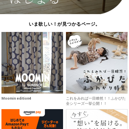
いま欲しい！が見つかるページ。
Moomin edition4
これをみれば一目瞭然！！ふかぴた
全シリーズ一挙公開！！