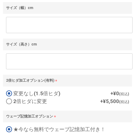
サイズ（幅）cm
サイズ（高さ）cm
2倍ヒダ加工オプション(有料)
(
変更なし(1.5倍ヒダ)
+
¥
0
必
税込
須
2倍ヒダに変更
+
¥
5,500
税込
)
ウェーブ記憶加工オプション
(
★今なら無料でウェーブ記憶加工付き！
必