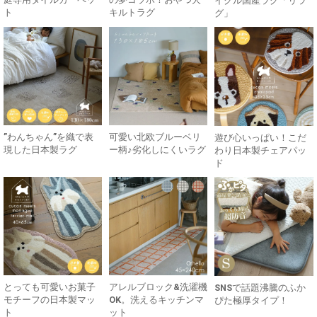
イクル国産ラグ「リラ
ト
キルトラグ
グ」
”わんちゃん”を織で表
可愛い北欧ブルーベリ
遊び心いっぱい！こだ
現した日本製ラグ
ー柄♪劣化しにくいラグ
わり日本製チェアパッ
ド
とっても可愛いお菓子
アレルブロック&洗濯機
SNSで話題沸騰のふか
モチーフの日本製マッ
OK。洗えるキッチンマ
ぴた極厚タイプ！
ト
ット