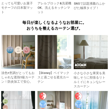
とっても可愛いお菓子
アレルブロック&洗濯機
SNSで話題沸騰のふか
モチーフの日本製マッ
OK。洗えるキッチンマ
ぴた極厚タイプ！
ト
ット
毎日が楽しくなるようなお部屋に。
おうちを整えるカーテン選び。
淡色×杢調がとってもお
【Disney】ベイマック
小さな小さな果実を美
しゃれな遮熱1級カーテ
スと過ごせる遮光カー
味しそうに頬張るリト
ン！防炎加工で安心。
テン
ルミイにキュンなレー
スカーテン