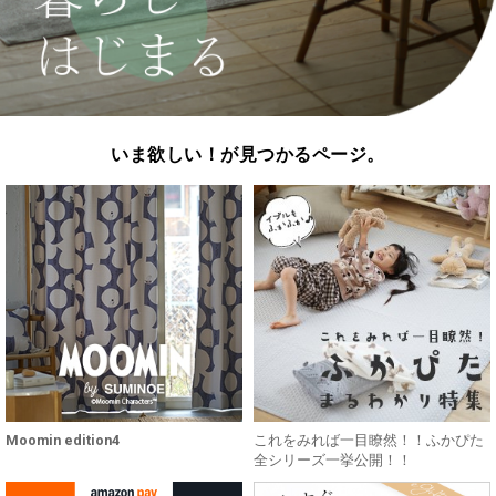
いま欲しい！が見つかるページ。
Moomin edition4
これをみれば一目瞭然！！ふかぴた
全シリーズ一挙公開！！