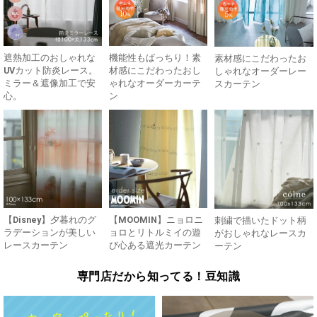
遮熱加工のおしゃれな
機能性もばっちり！素
素材感にこだわったお
UVカット防炎レース。
材感にこだわったおし
しゃれなオーダーレー
ミラー＆遮像加工で安
ゃれなオーダーカーテ
スカーテン
心。
ン
【Disney】夕暮れのグ
【MOOMIN】ニョロニ
刺繍で描いたドット柄
ラデーションが美しい
ョロとリトルミイの遊
がおしゃれなレースカ
レースカーテン
び心ある遮光カーテン
ーテン
専門店だから知ってる！豆知識