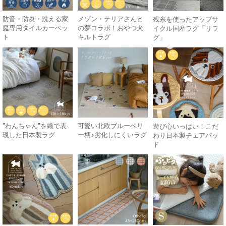
防音・防炎・洗える家
メゾン・テリアさんと
残糸を使ったアップサ
庭専用タイルカーペッ
の夢コラボ！おやつ犬
イクル国産ラグ「リラ
ト
キルトラグ
グ」
”わんちゃん”を織で表
可愛い北欧ブルーベリ
遊び心いっぱい！こだ
現した日本製ラグ
ー柄♪劣化しにくいラグ
わり日本製チェアパッ
ド