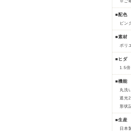
※ご
■配色
ピン
■素材
ポリ
■ヒダ
1.5
■機能
丸洗
遮光
形状
■生産
日本