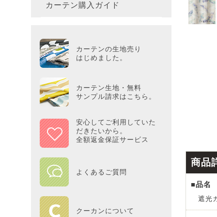
カーテン購入ガイド
カーテ
colne
革小物
バス・
プー／P
プレミ
286×3
その他
冷感・
カーテ
MOOM
シリー
Tower
アリス／
吸湿・
カーテンの生地売り
カーテ
PEAN
はじめました。
Tosca
ディズニ
遮光カ
Saana
KINT
カーテン生地・無料
サンプル請求はこちら。
ミラー
Disn
安心してご利用していた
だきたいから。
ずっと
全額返金保証サービス
MILK
商品
よくあるご質問
maison 
■品名
遮光カ
HOME
クーカンについて