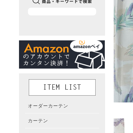
オーダーカーテン
かんた
カーテン
既製カ
カーテ