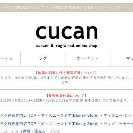
カーテン MICKEY/Fran フラン (幅100×丈178cm) 1枚入 | クーカンネット
カーテン
ラグ
カーペット
マ
【地震の影響に伴う配送遅延について】
おります。その他の地域につきましても配送の遅延が発生する可能性がございます。
ます。
【夏季休業休業について】
026年8月8日(土)～2026年8月16日(日)までの期間 夏季休業とさせて頂きます。
ラグ通販専門店 TOP
ディズニーストア(Disney Store)
ディズニー ミッ
ラグ通販専門店 TOP
ディズニーストア(Disney Store)
ディズニーカーテン
ーカーテン（厚地・遮光カーテン）