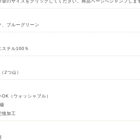
希望のサイズをクリックしてください。商品ページへジャンプしま
ク、ブルーグリーン
エステル100％
倍（2つ山）
いOK（ウォッシャブル）
2級
記憶加工
製