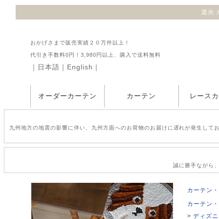
遮光 
おかげさまで販売実績２０万件以上！
代引き手数料0円！3,980円以上、購入で送料無料
｜
日本語
｜
English
｜
オーダーカーテン
カーテン
レース
九州地方の地震の影響に伴い、九州方面へのお荷物のお届けに遅れが発生して
誠に勝手ながら、2
カーテン・
カーテン・
ディズニ