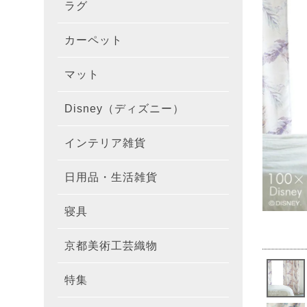
ラグ
ラグを
100×1
遮光カ
100×
カーテ
DESIGN
カーペット
カーペ
176×
140×2
ラグを
床暖房
100×
厚地カ
100×
NEXTH
マット
玄関マ
約45×7
176×
タイル
170×2
防音ラ
ラグの
100×
100×
レース
100×1
colne
Disney（ディズニー）
オーダ
約50×8
キッチ
約45×6
261×2
カーペ
200×2
防炎ラ
ラグの
100×
100×1
カーテ
1級遮
防炎
インテリア雑貨
クッシ
カーテ
約55×8
約45×1
マット
洗える
261×
カーペ
200×2
防ダニ
ラグの
100×1
防炎カ
カーテ
花・植物
日用品・生活雑貨
キッチ
スリッ
ラグ
約60×9
約45×1
滑り止
マット
352×
カーペ
220×2
アレル
ミラー
モダン柄
カーテ
DESIGN
寝具
布団カ
キッチ
トイレ
マット
約70×1
約45×2
マット
191×1
カーペ
100×1
消臭ラ
遮熱レ
無地・無
colne
カーテ
京都美術工芸織物
風呂敷
敷きパ
リビン
布・生
雑貨
円形・
約45×2
191×2
150×1
洗える
防炎レ
花・植物
防炎
既成カ
特集
北欧イ
テーブ
枕
玄関用
キャラ
ミッキー
286×2
200×2
滑り止
無地・無