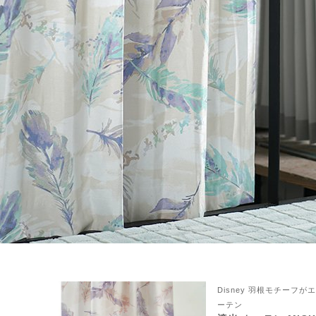
ん！オーダー注文へ
ーテン
ンサイズの測り方
Disney 羽根モチーフ
ーテン