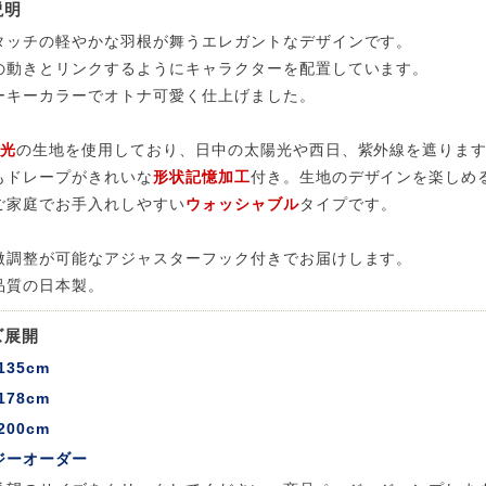
説明
 LIFE
タッチの軽やかな羽根が舞うエレガントなデザインです。
の動きとリンクするようにキャラクターを配置しています。
ーキーカラーでオトナ可愛く仕上げました。
遮光
の生地を使用しており、日中の太陽光や西日、紫外線を遮りま
OME
もドレープがきれいな
形状記憶加工
付き。生地のデザインを楽しめる
ご家庭でお手入れしやすい
ウォッシャブル
タイプです。
ZE RUG
微調整が可能なアジャスターフック付きでお届けします。
掃アウトレット
品質の日本製。
ズ展開
135cm
178cm
200cm
ジーオーダー