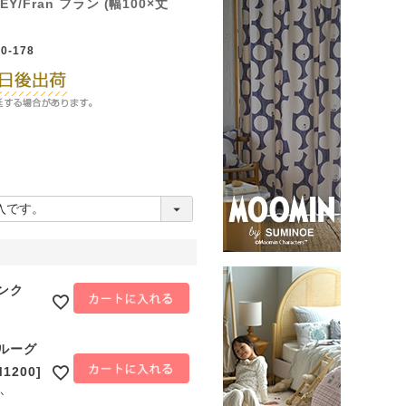
Y/Fran フラン (幅100×丈
0-178
ピンク
ブルーグ
1200]
か