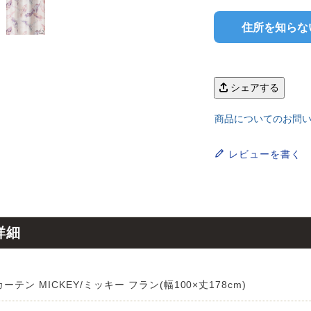
ンサイズの測り方
トイレ・ランドリー
OOH
アムコレクション
82cm（本間6畳）
のサイズ
涼感ラグ
住所を知らな
ンサイズの選び方
IN（ムーミン）
ズで選ぶ
 タワー
ALICE
発熱ラグ
ンの形状記憶加工
UTS（ピーナッツ）
 トスカ
シェアする
ープリンセス／DISNEY PRINCESS
ーテンとは？
 ja Olli（サーナヤオッリ）
商品についてのお問
O キントー
レースカーテンとは？
レビューを書く
ey（ディズニー）
使えるプロジェクト
 HOME（ミルクホーム）
詳細
de reve
ーテン MICKEY/ミッキー フラン(幅100×丈178cm)