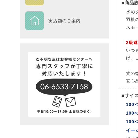
■商品
DESIGN
水彩
羽根
実店舗のご案内
Piece
スモ
2級
NEXTH
いつ
げ。
BIG SI
丈の
在庫一
安心
■サイ
100×
100×
100×
イー