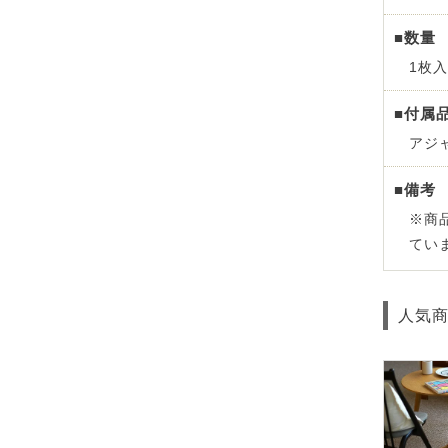
■数量
1枚入
■付属
アジ
■備考
※商
てい
人気