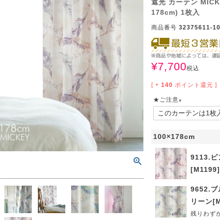
遮光 カーテン MICKE
サイズで選ぶ
40cm程度
ーテン
135cm（遮光カーテン）
ン生地 無料サンプル
 LIFE
178cm) 1枚入
商品番号
32375611-10
ットをサイズで選ぶ
176cm（江戸間2畳）
00cm程度
機能で選ぶ
/ホットカーペット対応
178cm（遮光カーテン）
ーテン
135cm（厚地カーテン）
OME
ット
5cm
261cm（江戸間3畳）
カーペット
20cm程度
グ
サイズの選び方
200cm（遮光カーテン）
178cm（厚地カーテン）
カーテン
33cm(レースカーテン)
¥
7,700
税込
ーカーテン
0cm
ンマット
0cm
61cm（江戸間4.5畳）
ットのサイズの選び方
00cm程度
グ
選び方講座
200cm（厚地カーテン）
76cm(レースカーテン)
ンを機能で選ぶ
光カーテン
[ +
140
ポイント還元 ]
★ご注意
ョンカバー
ン
5cm
20cm
を機能で選ぶ
マット
352cm（江戸間6畳）
ットの選び方講座
50cm程度
ラグ
お手入れ方法
98cm(レースカーテン)
ーテン
ンをテイストで選ぶ
柄(厚地カーテン)
(
必
ン収納・ラック
パ
0cm
80cm
め加工
のお手入れ方法
352cm（江戸間8畳）
ットのお手入れ方法
50cm程度
ゲン抑制ラグ
レースカーテン
(厚地カーテン)
ン生地 無料サンプル
 LIFE
100×178cm
須
)
バー
ン小物
タリー
20cm
40cm
デザイン一覧
91cm（本間2畳）
ットデザイン一覧
9113.
00cm（円形）
グ
ースカーテン
地調(厚地カーテン)
ンデザイン一覧
[M1199]
ッド
グ用品
地
変形サイズ
70cm
86cm（本間3畳）
50cm（円形）
ラグ
ースカーテン
柄(レースカーテン)
ーテンサイズの選び方
9652.
ンテリア特集
リーン[M
ルセンター
品
クターで選ぶ
／MICKEY
86cm（本間4.5畳）
00cm（円形）
め加工ラグ
地調(レースカーテン)
残りわず