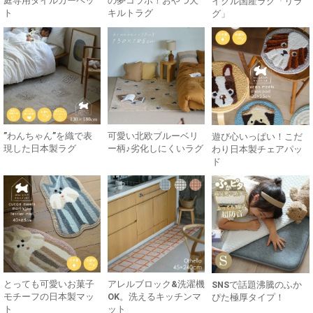
庭専用タイルカーペッ
の夢コラボ！おやつ犬
イクル国産ラグ「リラ
ト
キルトラグ
グ」
”わんちゃん”を織で表
可愛い北欧ブルーベリ
遊び心いっぱい！こだ
現した日本製ラグ
ー柄♪劣化しにくいラグ
わり日本製チェアパッ
ド
とっても可愛いお菓子
アレルブロック&洗濯機
SNSで話題沸騰のふか
モチーフの日本製マッ
OK。洗えるキッチンマ
ぴた極厚タイプ！
ト
ット