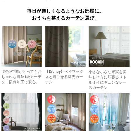
毎日が楽しくなるようなお部屋に。
おうちを整えるカーテン選び。
淡色×杢調がとってもお
【Disney】ベイマック
小さな小さな果実を美
しゃれな遮熱1級カーテ
スと過ごせる遮光カー
味しそうに頬張るリト
ン！防炎加工で安心。
テン
ルミイにキュンなレー
スカーテン