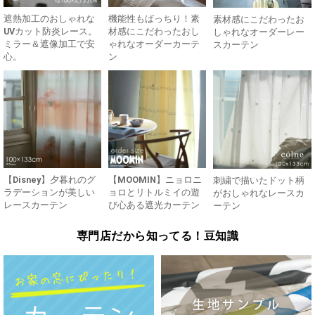
遮熱加工のおしゃれな
機能性もばっちり！素
素材感にこだわったお
UVカット防炎レース。
材感にこだわったおし
しゃれなオーダーレー
ミラー＆遮像加工で安
ゃれなオーダーカーテ
スカーテン
心。
ン
【Disney】夕暮れのグ
【MOOMIN】ニョロニ
刺繍で描いたドット柄
ラデーションが美しい
ョロとリトルミイの遊
がおしゃれなレースカ
レースカーテン
び心ある遮光カーテン
ーテン
専門店だから知ってる！豆知識