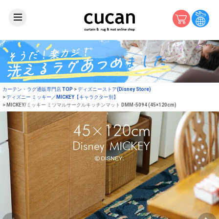
カーテン・ラグ通販専門店 TOP
ディズニーストア(Disney Store)
ディズニー ミッキー／MICKEY【キャラクター別】
MICKEY/ミッキー ミツマルサークルキッチンマット DMM-5094 (45×120cm)