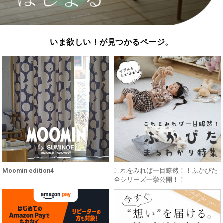
いま欲しい！が見つかるページ。
Moomin edition4
これをみれば一目瞭然！！ふかぴた
全シリーズ一挙公開！！