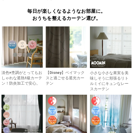
毎日が楽しくなるようなお部屋に。
おうちを整えるカーテン選び。
淡色×杢調がとってもお
【Disney】ベイマック
小さな小さな果実を美
しゃれな遮熱1級カーテ
スと過ごせる遮光カー
味しそうに頬張るリト
ン！防炎加工で安心。
テン
ルミイにキュンなレー
スカーテン