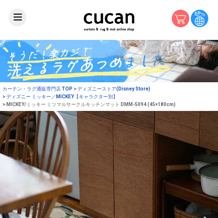
カーテン・ラグ通販専門店 TOP
ディズニーストア(Disney Store)
ディズニー ミッキー／MICKEY【キャラクター別】
MICKEY/ミッキー ミツマルサークルキッチンマット DMM-5094 (45×180cm)