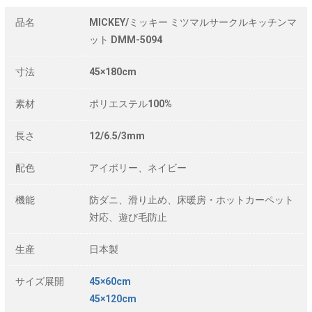
品名
MICKEY/ミッキー ミツマルサークルキッチンマ
ット DMM-5094
寸法
45×180cm
素材
ポリエステル100%
長さ
12/6.5/3mm
配色
アイボリー、ネイビー
機能
防ダニ、滑り止め、床暖房・ホットカーペット
対応、遊び毛防止
生産
日本製
サイズ展開
45×60cm
45×120cm