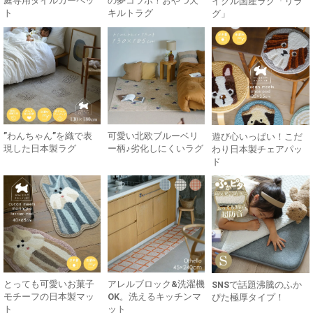
庭専用タイルカーペッ
の夢コラボ！おやつ犬
イクル国産ラグ「リラ
ト
キルトラグ
グ」
”わんちゃん”を織で表
可愛い北欧ブルーベリ
遊び心いっぱい！こだ
現した日本製ラグ
ー柄♪劣化しにくいラグ
わり日本製チェアパッ
ド
とっても可愛いお菓子
アレルブロック&洗濯機
SNSで話題沸騰のふか
モチーフの日本製マッ
OK。洗えるキッチンマ
ぴた極厚タイプ！
ト
ット