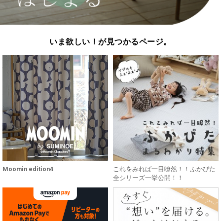
いま欲しい！が見つかるページ。
Moomin edition4
これをみれば一目瞭然！！ふかぴた
全シリーズ一挙公開！！