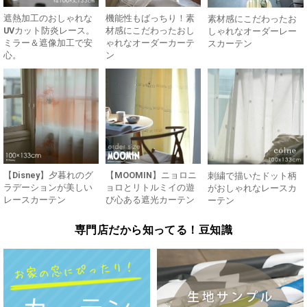
遮熱加工のおしゃれな
機能性もばっちり！素
素材感にこだわったお
UVカット防炎レース。
材感にこだわったおし
しゃれなオーダーレー
ミラー＆遮像加工で安
ゃれなオーダーカーテ
スカーテン
心。
ン
【Disney】夕暮れのグ
【MOOMIN】ニョロニ
刺繍で描いたドット柄
ラデーションが美しい
ョロとリトルミイの遊
がおしゃれなレースカ
レースカーテン
び心ある遮光カーテン
ーテン
専門店だから知ってる！豆知識