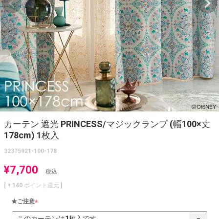
カーテン 遮光 PRINCESS/マジックランプ (幅100×丈
178cm) 1枚入
32375921-100-178
¥
7,700
税込
[ +
140
ポイント還元 ]
★ご注意
(