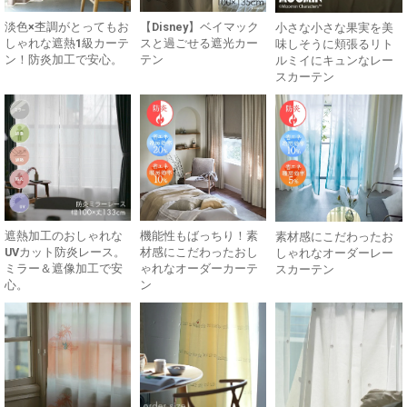
淡色×杢調がとってもお
【Disney】ベイマック
小さな小さな果実を美
しゃれな遮熱1級カーテ
スと過ごせる遮光カー
味しそうに頬張るリト
ン！防炎加工で安心。
テン
ルミイにキュンなレー
スカーテン
遮熱加工のおしゃれな
機能性もばっちり！素
素材感にこだわったお
UVカット防炎レース。
材感にこだわったおし
しゃれなオーダーレー
ミラー＆遮像加工で安
ゃれなオーダーカーテ
スカーテン
心。
ン