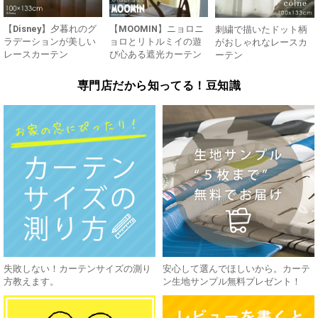
【Disney】夕暮れのグ
【MOOMIN】ニョロニ
刺繍で描いたドット柄
ラデーションが美しい
ョロとリトルミイの遊
がおしゃれなレースカ
レースカーテン
び心ある遮光カーテン
ーテン
専門店だから知ってる！豆知識
失敗しない！カーテンサイズの測り
安心して選んでほしいから。カーテ
方教えます。
ン生地サンプル無料プレゼント！