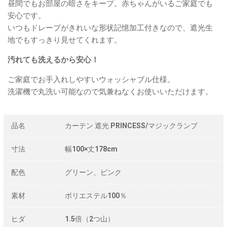
昼間でもお部屋の暗さをキープ。赤ちゃんがいるご家庭でも
安心です。
いつもドレープがきれいな形状記憶加工付きなので、遮光生
地でもすっきり見せてくれます。
汚れても洗えるから安心！
ご家庭でお手入れしやすいウォッシャブル仕様。
洗濯機で丸洗い可能なので気兼ねなくお使いいただけます。
品名
カーテン 遮光 PRINCESS/マジックランプ
寸法
幅100×丈178cm
配色
グリーン、ピンク
素材
ポリエステル100％
ヒダ
1.5倍（2つ山）