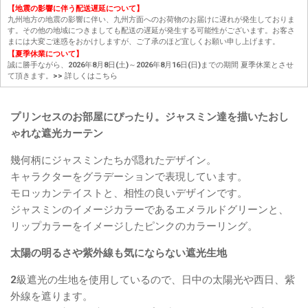
【地震の影響に伴う配送遅延について】
九州地方の地震の影響に伴い、九州方面へのお荷物のお届けに遅れが発生しておりま
す。その他の地域につきましても配送の遅延が発生する可能性がございます。お客さ
まには大変ご迷惑をおかけしますが、ご了承のほど宜しくお願い申し上げます。
【夏季休業について】
誠に勝手ながら、2026年8月8日(土)～2026年8月16日(日)までの期間 夏季休業とさせ
て頂きます。
>> 詳しくはこちら
プリンセスのお部屋にぴったり。ジャスミン達を描いたおし
ゃれな遮光カーテン
幾何柄にジャスミンたちが隠れたデザイン。
キャラクターをグラデーションで表現しています。
モロッカンテイストと、相性の良いデザインです。
ジャスミンのイメージカラーであるエメラルドグリーンと、
リップカラーをイメージしたピンクのカラーリング。
太陽の明るさや紫外線も気にならない遮光生地
2級遮光の生地を使用しているので、日中の太陽光や西日、紫
外線を遮ります。