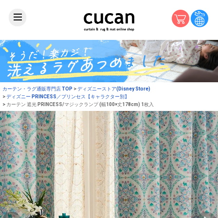
カーテン・ラグ通販専門店 TOP
ディズニーストア(Disney Store)
ディズニー PRINCESS／プリンセス【キャラクター別】
カーテン 遮光 PRINCESS/マジックランプ (幅100×丈178cm) 1枚入