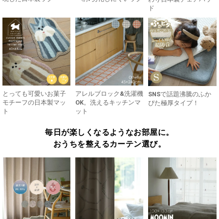
ド
とっても可愛いお菓子
アレルブロック&洗濯機
SNSで話題沸騰のふか
モチーフの日本製マッ
OK。洗えるキッチンマ
ぴた極厚タイプ！
ト
ット
毎日が楽しくなるようなお部屋に。
おうちを整えるカーテン選び。