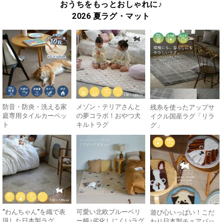
おうちをもっとおしゃれに♪
2026 夏ラグ・マット
防音・防炎・洗える家
メゾン・テリアさんと
残糸を使ったアップサ
庭専用タイルカーペッ
の夢コラボ！おやつ犬
イクル国産ラグ「リラ
ト
キルトラグ
グ」
”わんちゃん”を織で表
可愛い北欧ブルーベリ
遊び心いっぱい！こだ
現した日本製ラグ
ー柄♪劣化しにくいラグ
わり日本製チェアパッ