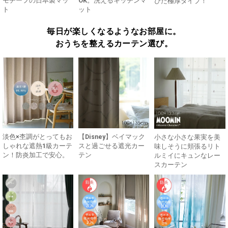
モチーフの日本製マッ
OK。洗えるキッチンマ
ぴた極厚タイプ！
ト
ット
毎日が楽しくなるようなお部屋に。
おうちを整えるカーテン選び。
淡色×杢調がとってもお
【Disney】ベイマック
小さな小さな果実を美
しゃれな遮熱1級カーテ
スと過ごせる遮光カー
味しそうに頬張るリト
ン！防炎加工で安心。
テン
ルミイにキュンなレー
スカーテン