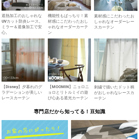
遮熱加工のおしゃれな
機能性もばっちり！素
素材感にこだわったお
UVカット防炎レース。
材感にこだわったおし
しゃれなオーダーレー
ミラー＆遮像加工で安
ゃれなオーダーカーテ
スカーテン
心。
ン
【Disney】夕暮れのグ
【MOOMIN】ニョロニ
刺繍で描いたドット柄
ラデーションが美しい
ョロとリトルミイの遊
がおしゃれなレースカ
レースカーテン
び心ある遮光カーテン
ーテン
専門店だから知ってる！豆知識