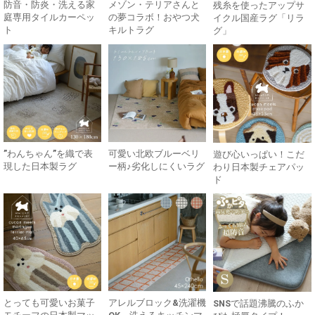
防音・防炎・洗える家
メゾン・テリアさんと
残糸を使ったアップサ
庭専用タイルカーペッ
の夢コラボ！おやつ犬
イクル国産ラグ「リラ
ト
キルトラグ
グ」
”わんちゃん”を織で表
可愛い北欧ブルーベリ
遊び心いっぱい！こだ
現した日本製ラグ
ー柄♪劣化しにくいラグ
わり日本製チェアパッ
ド
とっても可愛いお菓子
アレルブロック&洗濯機
SNSで話題沸騰のふか