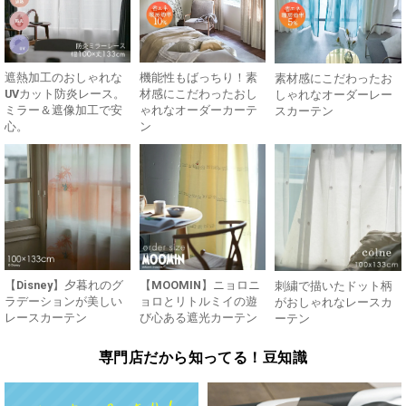
遮熱加工のおしゃれな
機能性もばっちり！素
素材感にこだわったお
UVカット防炎レース。
材感にこだわったおし
しゃれなオーダーレー
ミラー＆遮像加工で安
ゃれなオーダーカーテ
スカーテン
心。
ン
【Disney】夕暮れのグ
【MOOMIN】ニョロニ
刺繍で描いたドット柄
ラデーションが美しい
ョロとリトルミイの遊
がおしゃれなレースカ
レースカーテン
び心ある遮光カーテン
ーテン
専門店だから知ってる！豆知識