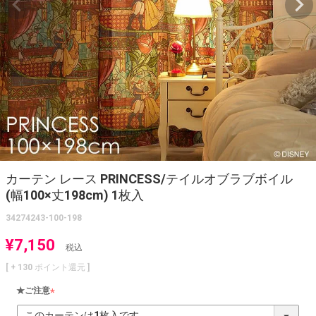
カーテン レース PRINCESS/テイルオブラブボイル
(幅100×丈198cm) 1枚入
34274243-100-198
¥
7,150
税込
[ +
130
ポイント還元 ]
★ご注意
(