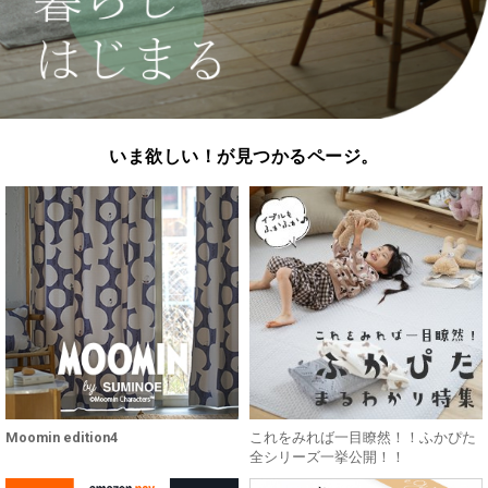
いま欲しい！が見つかるページ。
Moomin edition4
これをみれば一目瞭然！！ふかぴた
全シリーズ一挙公開！！