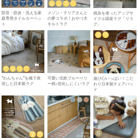
防音・防炎・洗える家
メゾン・テリアさんと
残糸を使ったアップサ
庭専用タイルカーペッ
の夢コラボ！おやつ犬
イクル国産ラグ「リラ
ト
キルトラグ
グ」
”わんちゃん”を織で表
可愛い北欧ブルーベリ
遊び心いっぱい！こだ
現した日本製ラグ
ー柄♪劣化しにくいラグ
わり日本製チェアパッ
ド