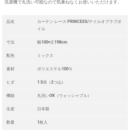
洗濯機で丸洗い可能なので気兼ねなくお使いいただけます。
品名
カーテン レース PRINCESS/テイルオブラブボ
イル
寸法
幅100×丈198cm
配色
ミックス
素材
ポリエステル100％
ヒダ
1.5倍（2つ山）
機能
丸洗いOK（ウォッシャブル）
生産
日本製
数量
1枚入