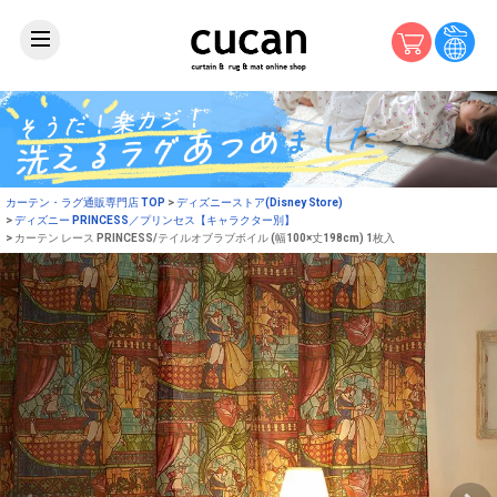
カーテン・ラグ通販専門店 TOP
ディズニーストア(Disney Store)
ディズニー PRINCESS／プリンセス【キャラクター別】
カーテン レース PRINCESS/テイルオブラブボイル (幅100×丈198cm) 1枚入