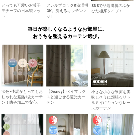
とっても可愛いお菓子
アレルブロック&洗濯機
SNSで話題沸騰のふか
モチーフの日本製マッ
OK。洗えるキッチンマ
ぴた極厚タイプ！
ト
ット
毎日が楽しくなるようなお部屋に。
おうちを整えるカーテン選び。
淡色×杢調がとってもお
【Disney】ベイマック
小さな小さな果実を美
しゃれな遮熱1級カーテ
スと過ごせる遮光カー
味しそうに頬張るリト
ン！防炎加工で安心。
テン
ルミイにキュンなレー
スカーテン