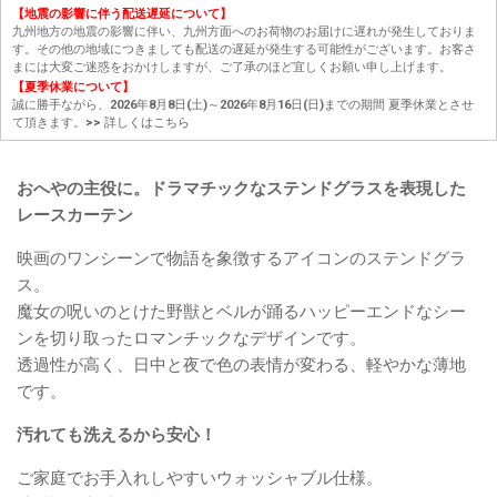
【地震の影響に伴う配送遅延について】
九州地方の地震の影響に伴い、九州方面へのお荷物のお届けに遅れが発生しておりま
す。その他の地域につきましても配送の遅延が発生する可能性がございます。お客さ
まには大変ご迷惑をおかけしますが、ご了承のほど宜しくお願い申し上げます。
【夏季休業について】
誠に勝手ながら、2026年8月8日(土)～2026年8月16日(日)までの期間 夏季休業とさせ
て頂きます。
>> 詳しくはこちら
おへやの主役に。ドラマチックなステンドグラスを表現した
レースカーテン
映画のワンシーンで物語を象徴するアイコンのステンドグラ
ス。
魔女の呪いのとけた野獣とベルが踊るハッピーエンドなシー
ンを切り取ったロマンチックなデザインです。
透過性が高く、日中と夜で色の表情が変わる、軽やかな薄地
です。
汚れても洗えるから安心！
ご家庭でお手入れしやすいウォッシャブル仕様。