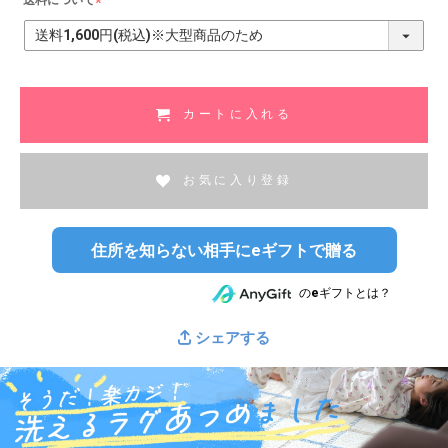
送料について
(
必
須
)
カートに入れる
お気に入り登録
住所を知らない相手にeギフトで贈る
のeギフトとは？
シェアする