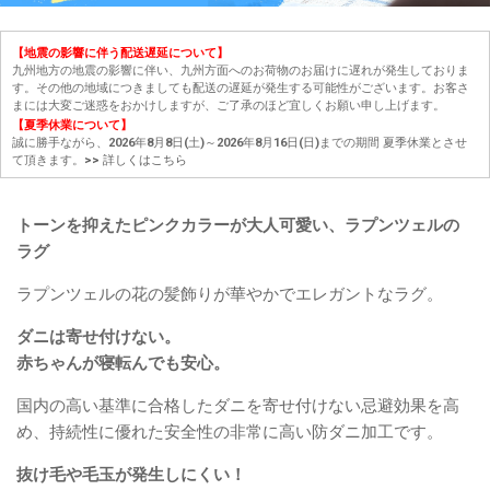
【地震の影響に伴う配送遅延について】
九州地方の地震の影響に伴い、九州方面へのお荷物のお届けに遅れが発生しておりま
す。その他の地域につきましても配送の遅延が発生する可能性がございます。お客さ
まには大変ご迷惑をおかけしますが、ご了承のほど宜しくお願い申し上げます。
【夏季休業について】
誠に勝手ながら、2026年8月8日(土)～2026年8月16日(日)までの期間 夏季休業とさせ
て頂きます。
>> 詳しくはこちら
トーンを抑えたピンクカラーが大人可愛い、ラプンツェルの
ラグ
ラプンツェルの花の髪飾りが華やかでエレガントなラグ。
ダニは寄せ付けない。
赤ちゃんが寝転んでも安心。
国内の高い基準に合格したダニを寄せ付けない忌避効果を高
め、持続性に優れた安全性の非常に高い防ダニ加工です。
抜け毛や毛玉が発生しにくい！