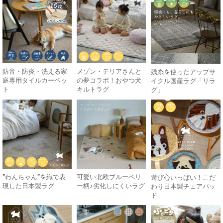
防音・防炎・洗える家
メゾン・テリアさんと
残糸を使ったアップサ
庭専用タイルカーペッ
の夢コラボ！おやつ犬
イクル国産ラグ「リラ
ト
キルトラグ
グ」
”わんちゃん”を織で表
可愛い北欧ブルーベリ
遊び心いっぱい！こだ
現した日本製ラグ
ー柄♪劣化しにくいラグ
わり日本製チェアパッ
ド