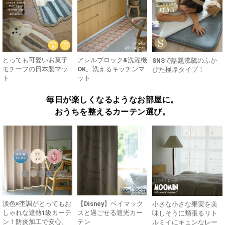
とっても可愛いお菓子
アレルブロック&洗濯機
SNSで話題沸騰のふか
モチーフの日本製マッ
OK。洗えるキッチンマ
ぴた極厚タイプ！
ト
ット
毎日が楽しくなるようなお部屋に。
おうちを整えるカーテン選び。
淡色×杢調がとってもお
【Disney】ベイマック
小さな小さな果実を美
しゃれな遮熱1級カーテ
スと過ごせる遮光カー
味しそうに頬張るリト
ン！防炎加工で安心。
テン
ルミイにキュンなレー