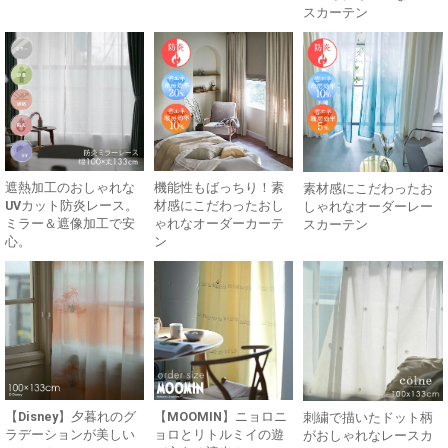
スカーテン
遮熱加工のおしゃれな
機能性もばっちり！素
素材感にこだわったお
UVカット防炎レース。
材感にこだわったおし
しゃれなオーダーレー
ミラー＆遮像加工で安
ゃれなオーダーカーテ
スカーテン
心。
ン
【Disney】夕暮れのグ
【MOOMIN】ニョロニ
刺繍で描いたドット柄
ラデーションが美しい
ョロとリトルミイの遊
がおしゃれなレースカ