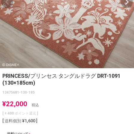
PRINCESS/プリンセス タングルドラグ DRT-1091
(130×185cm)
13475681-130-185
¥
22,000
税込
[ +
400
ポイント還元 ]
送料個別
¥
1,600