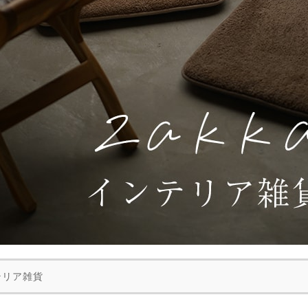
ん！オーダー注文へ
テリア雑貨
ーテン
ンサイズの測り方