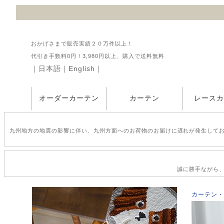
おかげさまで販売実績２０万件以上！
代引き手数料0円！3,980円以上、購入で送料無料
｜
日本語
｜
English
｜
オーダーカーテン
カーテン
レース
九州地方の地震の影響に伴い、九州方面へのお荷物のお届けに遅れが発生して
誠に勝手ながら、2
カーテン・