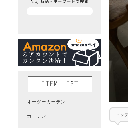
オーダーカーテン
かんた
イン
カーテン
既製カ
カーテ