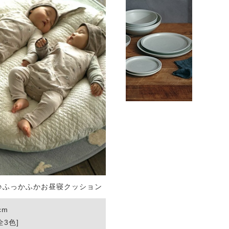
♪ふっかふかお昼寝クッション
cm
全3色]