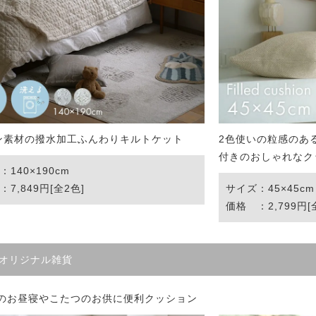
 LIFE
OME
ZE RUG
ン素材の撥水加工ふんわりキルトケット
2色使いの粒感のあ
付きのおしゃれなク
掃アウトレット
140×190cm
7,849円[全2色]
サイズ：45×45cm
価格 ：2,799円[
anオリジナル雑貨
のお昼寝やこたつのお供に便利クッション