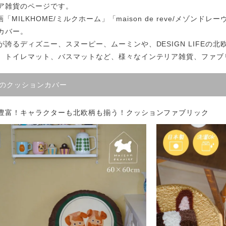
サイズで選ぶ
40cm程度
ア雑貨のページです。
ーテン
135cm（遮光カーテン）
ン生地 無料サンプル
 LIFE
企画「MILKHOME/ミルクホーム」「maison de reve/メゾン
ットをサイズで選ぶ
176cm（江戸間2畳）
カバー。
00cm程度
機能で選ぶ
/ホットカーペット対応
178cm（遮光カーテン）
ーテン
135cm（厚地カーテン）
OME
が誇るディズニー、スヌーピー、ムーミンや、DESIGN LIFEの
ット
5cm
、トイレマット、バスマットなど、様々なインテリア雑貨、ファブ
261cm（江戸間3畳）
カーペット
20cm程度
グ
サイズの選び方
200cm（遮光カーテン）
178cm（厚地カーテン）
カーテン
33cm(レースカーテン)
ーカーテン
0cm
ンマット
0cm
61cm（江戸間4.5畳）
ットのサイズの選び方
00cm程度
グ
選び方講座
200cm（厚地カーテン）
76cm(レースカーテン)
ンを機能で選ぶ
光カーテン
anのクッションカバー
ョンカバー
ン
5cm
20cm
を機能で選ぶ
マット
352cm（江戸間6畳）
ットの選び方講座
50cm程度
ラグ
お手入れ方法
98cm(レースカーテン)
ーテン
ンをテイストで選ぶ
柄(厚地カーテン)
豊富！キャラクターも北欧柄も揃う！クッションファブリック
ン収納・ラック
パ
0cm
80cm
め加工
のお手入れ方法
352cm（江戸間8畳）
ットのお手入れ方法
50cm程度
ゲン抑制ラグ
レースカーテン
(厚地カーテン)
ン生地 無料サンプル
 LIFE
バー
ン小物
タリー
20cm
40cm
デザイン一覧
91cm（本間2畳）
ットデザイン一覧
00cm（円形）
グ
ースカーテン
地調(厚地カーテン)
ンデザイン一覧
ッド
グ用品
地
変形サイズ
70cm
86cm（本間3畳）
50cm（円形）
ラグ
ースカーテン
柄(レースカーテン)
ーテンサイズの選び方
ンテリア特集
ルセンター
品
クターで選ぶ
／MICKEY
86cm（本間4.5畳）
00cm（円形）
め加工ラグ
地調(レースカーテン)