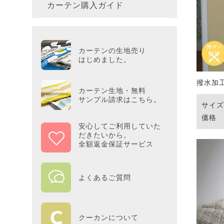
カーテン購入ガイド
カーテ
colne
革小物
バス・
プー／P
プレミ
286×3
その他
冷感・
カーテ
MOOM
シリー
Tower
アリス／
吸湿・
カーテンの生地売り
カーテ
PEAN
はじめました。
Tosca
ディズニ
撥水加
遮光カ
Saana
KINT
カーテン生地・無料
サンプル請求はこちら。
サイズ
ミラー
Disn
価格 ：
安心してご利用していた
だきたいから。
ずっと
全額返金保証サービス
MILK
よくあるご質問
maison 
HOME
クーカンについて