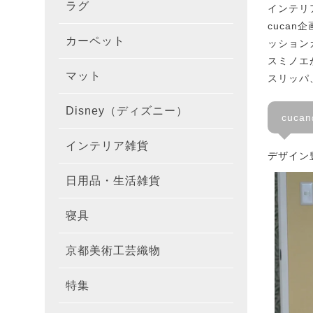
ラグ
ラグを
100×1
インテリ
遮光カ
100×
カーテ
DESIGN
cucan
カーペット
カーペ
176×
ッション
140×2
ラグを
床暖房
100×
厚地カ
100×
NEXTH
スミノエ
マット
玄関マ
約45×7
スリッパ
176×
タイル
170×2
防音ラ
ラグの
100×
100×
レース
100×1
colne
Disney（ディズニー）
オーダ
約50×8
キッチ
約45×6
261×2
カーペ
200×2
防炎ラ
ラグの
100×
100×1
カーテ
1級遮
cuc
防炎
インテリア雑貨
クッシ
カーテ
約55×8
約45×1
マット
洗える
261×
カーペ
200×2
防ダニ
ラグの
100×1
防炎カ
カーテ
花・植物
デザイン
日用品・生活雑貨
キッチ
スリッ
ラグ
約60×9
約45×1
滑り止
マット
352×
カーペ
220×2
アレル
ミラー
モダン柄
カーテ
DESIGN
寝具
布団カ
キッチ
トイレ
マット
約70×1
約45×2
マット
191×1
カーペ
100×1
消臭ラ
遮熱レ
無地・無
colne
カーテ
京都美術工芸織物
風呂敷
敷きパ
リビン
布・生
雑貨
円形・
約45×2
191×2
150×1
洗える
防炎レ
花・植物
防炎
既成カ
特集
北欧イ
テーブ
枕
玄関用
キャラ
ミッキー
286×2
200×2
滑り止
無地・無