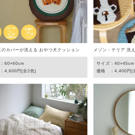
ンサイズの測り方
トイレ・ランドリー
OOH
アムコレクション
82cm（本間6畳）
のサイズ
涼感ラグ
ンサイズの選び方
IN（ムーミン）
ズで選ぶ
 タワー
ALICE
発熱ラグ
ンの形状記憶加工
UTS（ピーナッツ）
 トスカ
ープリンセス／DISNEY PRINCESS
工のカバーが洗える おやつ犬クッション
メゾン・テリア 洗
ーテンとは？
 ja Olli（サーナヤオッリ）
O キントー
：60×60cm
サイズ：40×45cm
レースカーテンとは？
ey（ディズニー）
4,600円[全2色]
価格 ：4,400円[
使えるプロジェクト
 HOME（ミルクホーム）
de reve