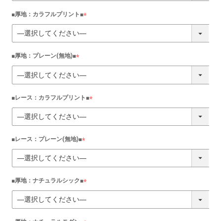
須
)
■厚地：カラフルプリント■
(
必
須
)
■厚地：プレーン(無地)■
(
必
須
)
■レース：カラフルプリント■
(
必
須
)
■レース：プレーン(無地)■
(
必
須
)
■厚地：ナチュラルシック■
(
必
須
)