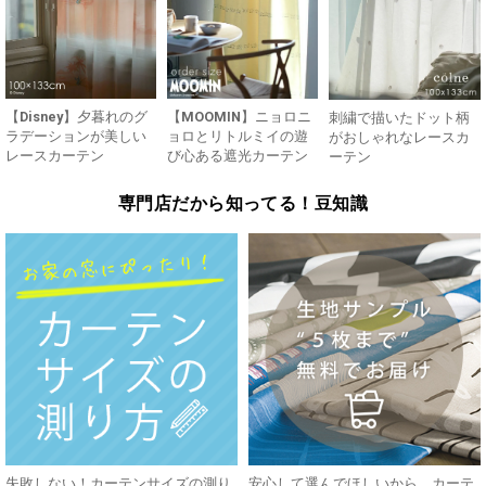
【Disney】夕暮れのグ
【MOOMIN】ニョロニ
刺繍で描いたドット柄
ラデーションが美しい
ョロとリトルミイの遊
がおしゃれなレースカ
レースカーテン
び心ある遮光カーテン
ーテン
専門店だから知ってる！豆知識
失敗しない！カーテンサイズの測り
安心して選んでほしいから。カーテ