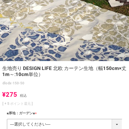
生地売り DESIGN LIFE 北欧 カーテン生地（幅150cm×丈
1m～:10cm単位）
dlodx-150-50
¥
275
税込
[ +
5
ポイント還元 ]
■厚地：ガーデン■
(
必