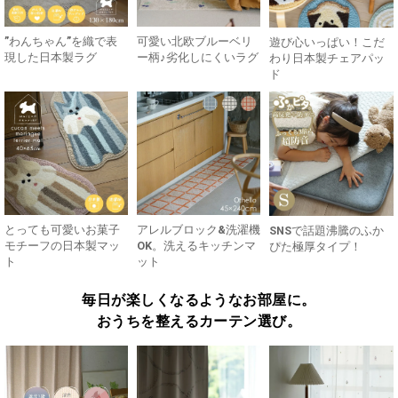
”わんちゃん”を織で表
可愛い北欧ブルーベリ
遊び心いっぱい！こだ
現した日本製ラグ
ー柄♪劣化しにくいラグ
わり日本製チェアパッ
ド
とっても可愛いお菓子
アレルブロック&洗濯機
SNSで話題沸騰のふか
モチーフの日本製マッ
OK。洗えるキッチンマ
ぴた極厚タイプ！
ト
ット
毎日が楽しくなるようなお部屋に。
おうちを整えるカーテン選び。