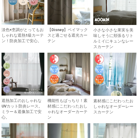
淡色×杢調がとってもお
【Disney】ベイマック
小さな小さな果実を美
しゃれな遮熱1級カーテ
スと過ごせる遮光カー
味しそうに頬張るリト
ン！防炎加工で安心。
テン
ルミイにキュンなレー
スカーテン
遮熱加工のおしゃれな
機能性もばっちり！素
素材感にこだわったお
UVカット防炎レース。
材感にこだわったおし
しゃれなオーダーレー
ミラー＆遮像加工で安
ゃれなオーダーカーテ
スカーテン
心。
ン