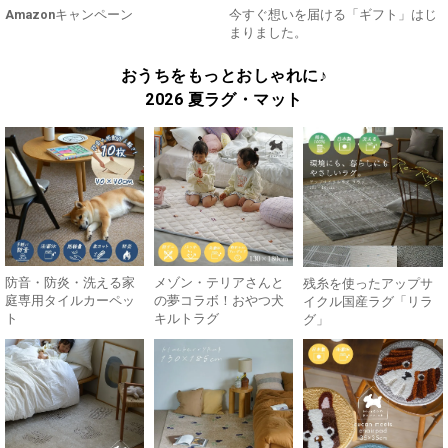
Amazonキャンペーン
今すぐ想いを届ける「ギフト」はじ
まりました。
おうちをもっとおしゃれに♪
2026 夏ラグ・マット
防音・防炎・洗える家
メゾン・テリアさんと
残糸を使ったアップサ
庭専用タイルカーペッ
の夢コラボ！おやつ犬
イクル国産ラグ「リラ
ト
キルトラグ
グ」