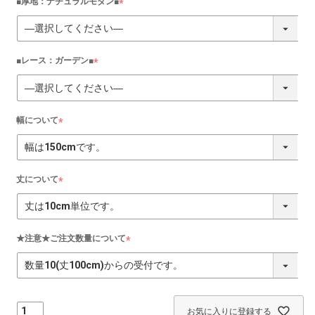
■厚地：ナチュラルモダン■
(
必
須
)
■レース：ガーデン■
(
必
須
)
幅について
(
必
須
)
丈について
(
必
須
)
★注意★ご注文数量について
(
必
須
)
お気に入りに登録する