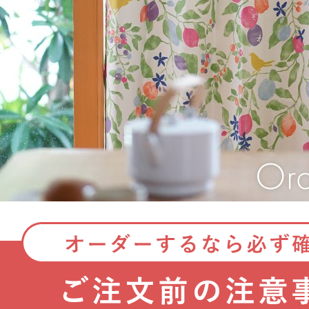
ん！オーダー注文へ
ーテン
ンサイズの測り方