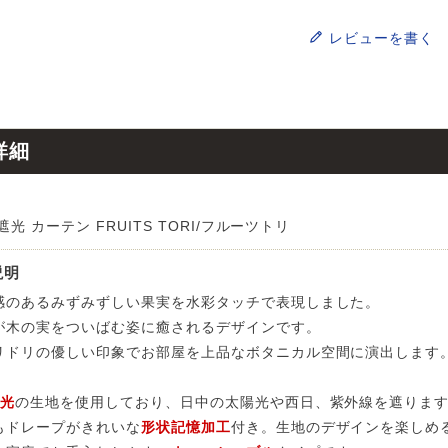
レビューを書く
詳細
遮光 カーテン FRUITS TORI/フルーツトリ
説明
感のあるみずみずしい果実を水彩タッチで表現しました。
が木の実をついばむ姿に癒されるデザインです。
リドリの優しい印象でお部屋を上品なボタニカル空間に演出します
遮光
の生地を使用しており、日中の太陽光や西日、紫外線を遮りま
もドレープがきれいな
形状記憶加工
付き。生地のデザインを楽しめる