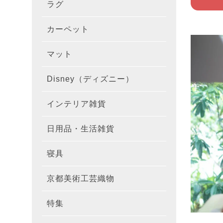
ラグ
ラグを
100×1
遮光カ
100×
カーテ
DESIGN
カーペット
カーペ
176×
140×2
ラグを
床暖房
100×
厚地カ
100×
NEXTH
マット
玄関マ
約45×7
176×
タイル
170×2
防音ラ
ラグの
100×
100×
レース
100×1
colne
Disney（ディズニー）
オーダ
約50×8
キッチ
約45×6
261×2
カーペ
200×2
防炎ラ
ラグの
100×
100×1
カーテ
1級遮
防炎
インテリア雑貨
クッシ
カーテ
約55×8
約45×1
マット
洗える
261×
カーペ
200×2
防ダニ
ラグの
100×1
防炎カ
カーテ
花・植物
日用品・生活雑貨
キッチ
スリッ
ラグ
約60×9
約45×1
滑り止
マット
352×
カーペ
220×2
アレル
ミラー
モダン柄
カーテ
DESIGN
寝具
布団カ
キッチ
トイレ
マット
約70×1
約45×2
マット
191×1
カーペ
100×1
消臭ラ
遮熱レ
無地・無
colne
カーテ
京都美術工芸織物
風呂敷
敷きパ
リビン
布・生
雑貨
円形・
約45×2
191×2
150×1
洗える
防炎レ
花・植物
防炎
既成カ
特集
北欧イ
テーブ
枕
玄関用
キャラ
ミッキー
286×2
200×2
滑り止
無地・無