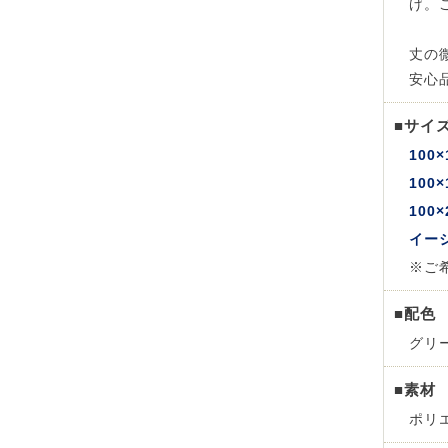
げ。
丈の
安心
■サイ
100×
100×
100×
イー
※ご
■配色
グリ
■素材
ポリ