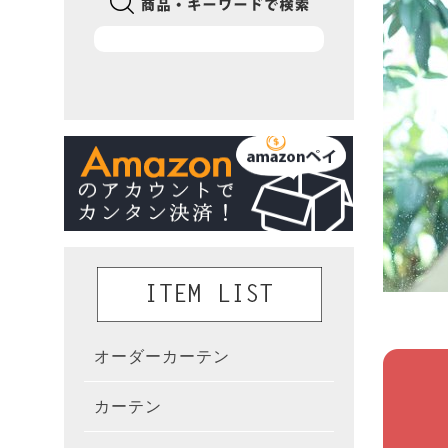
オーダーカーテン
かんた
カーテン
既製カ
カーテ