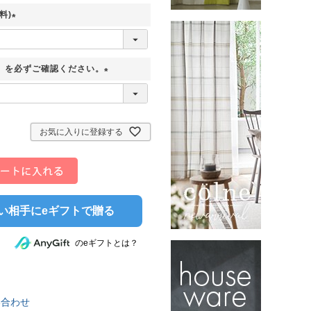
料)
須
)
(
必
】を必ずご確認ください。
須
)
(
必
須
お気に入りに登録する
)
い相手にeギフトで贈る
のeギフトとは？
い合わせ