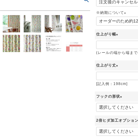
(
ンサイズの測り方
トイレ・ランドリー
)
OOH
アムコレクション
82cm（本間6畳）
のサイズ
涼感ラグ
必
※納期について
須
ンサイズの選び方
IN（ムーミン）
(
ズで選ぶ
 タワー
ALICE
発熱ラグ
)
必
仕上がり幅
ンの形状記憶加工
UTS（ピーナッツ）
須
 トスカ
ープリンセス／DISNEY PRINCESS
(
)
必
ーテンとは？
 ja Olli（サーナヤオッリ）
(レールの端から端までの長
O キントー
須
仕上がり丈
)
レースカーテンとは？
ey（ディズニー）
(
必
[記入例：198cm]
使えるプロジェクト
須
フックの形状
)
 HOME（ミルクホーム）
(
必
de reve
2倍ヒダ加工オプション
須
)