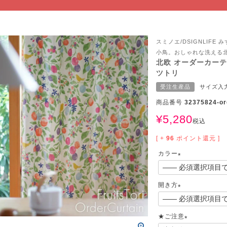
サイズで選ぶ
40cm程度
ーテン
135cm（遮光カーテン）
ン生地 無料サンプル
 LIFE
ットをサイズで選ぶ
176cm（江戸間2畳）
00cm程度
機能で選ぶ
/ホットカーペット対応
178cm（遮光カーテン）
ーテン
135cm（厚地カーテン）
OME
スミノエ/DSIGNLIF
小鳥。おしゃれな洗える
ット
5cm
261cm（江戸間3畳）
カーペット
20cm程度
グ
サイズの選び方
200cm（遮光カーテン）
178cm（厚地カーテン）
カーテン
33cm(レースカーテン)
北欧 オーダーカーテン 
ツトリ
ーカーテン
0cm
ンマット
0cm
61cm（江戸間4.5畳）
ットのサイズの選び方
00cm程度
グ
選び方講座
200cm（厚地カーテン）
76cm(レースカーテン)
ンを機能で選ぶ
光カーテン
受注生産品
サイズ入
商品番号
32375824-or
ョンカバー
ン
5cm
20cm
を機能で選ぶ
マット
352cm（江戸間6畳）
ットの選び方講座
50cm程度
ラグ
お手入れ方法
98cm(レースカーテン)
ーテン
ンをテイストで選ぶ
柄(厚地カーテン)
¥
5,280
税込
ン収納・ラック
パ
0cm
80cm
め加工
のお手入れ方法
352cm（江戸間8畳）
ットのお手入れ方法
50cm程度
ゲン抑制ラグ
レースカーテン
(厚地カーテン)
ン生地 無料サンプル
 LIFE
[ +
96
ポイント還元 ]
カラー
バー
ン小物
タリー
20cm
40cm
デザイン一覧
91cm（本間2畳）
ットデザイン一覧
00cm（円形）
グ
ースカーテン
地調(厚地カーテン)
ンデザイン一覧
(
必
ッド
グ用品
地
開き方
変形サイズ
70cm
86cm（本間3畳）
50cm（円形）
ラグ
ースカーテン
柄(レースカーテン)
ーテンサイズの選び方
須
(
)
ンテリア特集
ルセンター
品
クターで選ぶ
／MICKEY
必
86cm（本間4.5畳）
00cm（円形）
め加工ラグ
地調(レースカーテン)
★ご注意
須