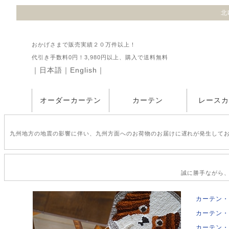
北
おかげさまで販売実績２０万件以上！
代引き手数料0円！3,980円以上、購入で送料無料
｜
日本語
｜
English
｜
オーダーカーテン
カーテン
レース
九州地方の地震の影響に伴い、九州方面へのお荷物のお届けに遅れが発生して
誠に勝手ながら、2
カーテン・
カーテン・
カーテン・