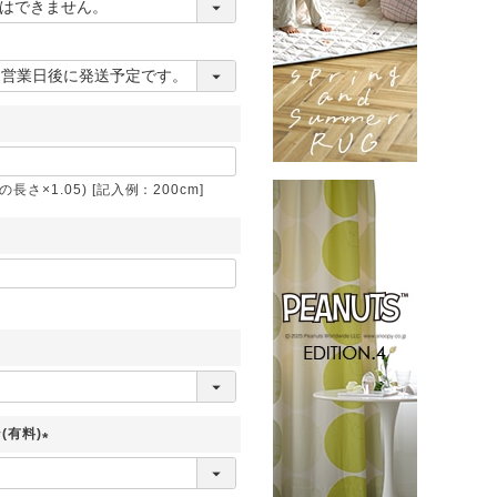
さ×1.05) [記入例：200cm]
(有料)
(
必