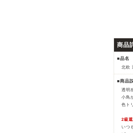
商品
■品名
北欧 
■商品
透明
小鳥
色ト
2級
いつ