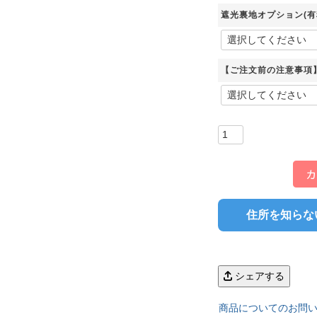
遮光裏地オプション(有
 LIFE
【ご注文前の注意事項
OME
ZE RUG
掃アウトレット
住所を知らな
シェアする
商品についてのお問