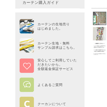
カーテン購入ガイド
カーテ
colne
革小物
バス・
プー／P
プレミ
286×3
その他
冷感・
カーテ
MOOM
シリー
Tower
アリス／
吸湿・
カーテンの生地売り
カーテ
PEAN
はじめました。
Tosca
ディズニ
遮光カ
Saana
KINT
カーテン生地・無料
サンプル請求はこちら。
ミラー
Disn
安心してご利用していた
だきたいから。
ずっと
全額返金保証サービス
MILK
よくあるご質問
maison 
HOME
クーカンについて