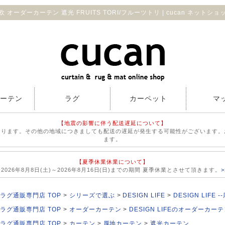
欧 オーダーカーテン 遮光 FRUITS TORI/フルーツトリ | cucan ネットショ
カーテン
ラグ
カーペット
マ
【地震の影響に伴う配送遅延について】
おります。その他の地域につきましても配送の遅延が発生する可能性がございます。
ます。
【夏季休業休業について】
026年8月8日(土)～2026年8月16日(日)までの期間 夏季休業とさせて頂きます。
ラグ通販専門店 TOP
シリーズで選ぶ
DESIGN LIFE
DESIGN LIF
ラグ通販専門店 TOP
オーダーカーテン
DESIGN LIFEのオーダーカー
ラグ通販専門店 TOP
カーテン
厚地カーテン
遮光カーテン