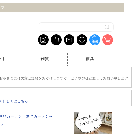
ップ
ット
雑貨
寝具
お客さまには大変ご迷惑をおかけしますが、ご了承のほど宜しくお願い申し上げ
>> 詳しくはこちら
E --厚地カーテン・遮光カーテン--
テン