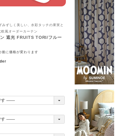
E みずみずしく美しい、水彩タッチの果実と
北欧風オーダーカーテン
遮光 FRUITS TORI/フルー
力後に価格が変わります
der