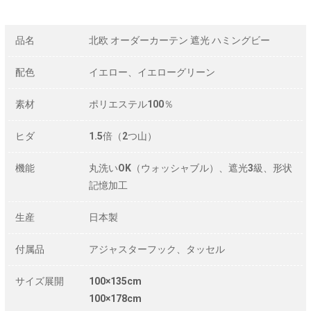
品名
北欧 オーダーカーテン 遮光 ハミングビー
配色
イエロー、イエローグリーン
素材
ポリエステル100％
ヒダ
1.5倍（2つ山）
機能
丸洗いOK（ウォッシャブル）、遮光3級、形状
記憶加工
生産
日本製
付属品
アジャスターフック、タッセル
サイズ展開
100×135cm
100×178cm