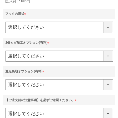
[記入例：198cm]
フックの形状
(
必
須
)
2倍ヒダ加工オプション(有料)
(
必
須
)
遮光裏地オプション(有料)
(
必
須
)
【ご注文前の注意事項】を必ずご確認ください。
(
必
須