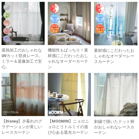
遮熱加工のおしゃれな
機能性もばっちり！素
素材感にこだわったお
UVカット防炎レース。
材感にこだわったおし
しゃれなオーダーレー
ミラー＆遮像加工で安
ゃれなオーダーカーテ
スカーテン
心。
ン
【Disney】夕暮れのグ
【MOOMIN】ニョロニ
刺繍で描いたドット柄
ラデーションが美しい
ョロとリトルミイの遊
がおしゃれなレースカ
レースカーテン
び心ある遮光カーテン
ーテン