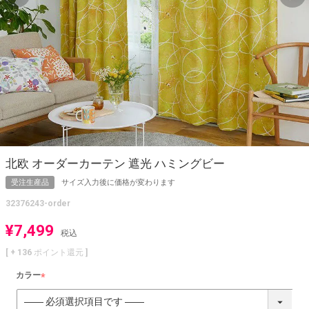
北欧 オーダーカーテン 遮光 ハミングビー
受注生産品
サイズ入力後に価格が変わります
32376243-order
¥
7,499
税込
[ +
136
ポイント還元 ]
カラー
(
必