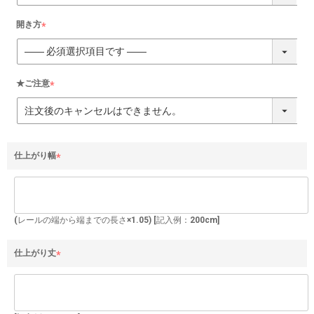
須
)
開き方
(
必
須
)
★ご注意
(
必
須
)
仕上がり幅
(
必
須
)
(レールの端から端までの長さ×1.05) [記入例：200cm]
仕上がり丈
(
必
須
)