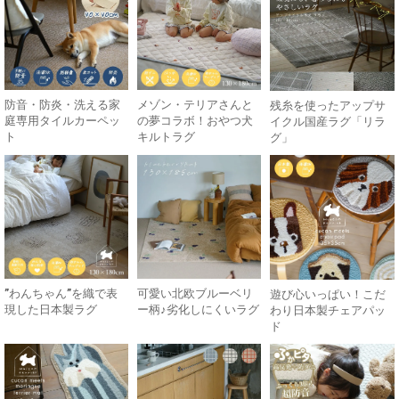
防音・防炎・洗える家
メゾン・テリアさんと
残糸を使ったアップサ
庭専用タイルカーペッ
の夢コラボ！おやつ犬
イクル国産ラグ「リラ
ト
キルトラグ
グ」
”わんちゃん”を織で表
可愛い北欧ブルーベリ
遊び心いっぱい！こだ
現した日本製ラグ
ー柄♪劣化しにくいラグ
わり日本製チェアパッ
ド