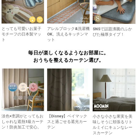
とっても可愛いお菓子
アレルブロック&洗濯機
SNSで話題沸騰のふか
モチーフの日本製マッ
OK。洗えるキッチンマ
ぴた極厚タイプ！
ト
ット
毎日が楽しくなるようなお部屋に。
おうちを整えるカーテン選び。
淡色×杢調がとってもお
【Disney】ベイマック
小さな小さな果実を美
しゃれな遮熱1級カーテ
スと過ごせる遮光カー
味しそうに頬張るリト
ン！防炎加工で安心。
テン
ルミイにキュンなレー
スカーテン