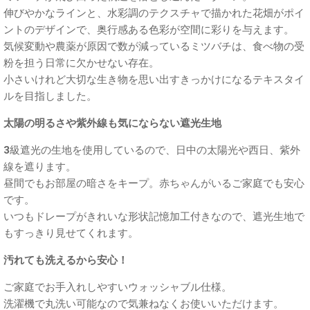
伸びやかなラインと、水彩調のテクスチャで描かれた花畑がポイ
ントのデザインで、奥行感ある色彩が空間に彩りを与えます。
気候変動や農薬が原因で数が減っているミツバチは、食べ物の受
粉を担う日常に欠かせない存在。
小さいけれど大切な生き物を思い出すきっかけになるテキスタイ
ルを目指しました。
太陽の明るさや紫外線も気にならない遮光生地
3級遮光の生地を使用しているので、日中の太陽光や西日、紫外
線を遮ります。
昼間でもお部屋の暗さをキープ。赤ちゃんがいるご家庭でも安心
です。
いつもドレープがきれいな形状記憶加工付きなので、遮光生地で
もすっきり見せてくれます。
汚れても洗えるから安心！
ご家庭でお手入れしやすいウォッシャブル仕様。
洗濯機で丸洗い可能なので気兼ねなくお使いいただけます。