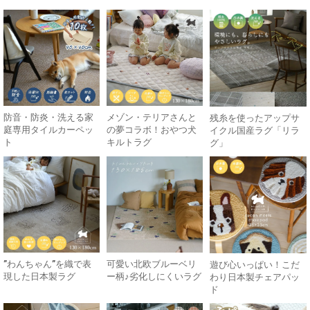
防音・防炎・洗える家
メゾン・テリアさんと
残糸を使ったアップサ
庭専用タイルカーペッ
の夢コラボ！おやつ犬
イクル国産ラグ「リラ
ト
キルトラグ
グ」
”わんちゃん”を織で表
可愛い北欧ブルーベリ
遊び心いっぱい！こだ
現した日本製ラグ
ー柄♪劣化しにくいラグ
わり日本製チェアパッ
ド