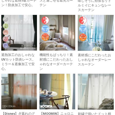
しゃれな遮熱1級カーテ
スと過ごせる遮光カー
味しそうに頬張るリト
ン！防炎加工で安心。
テン
ルミイにキュンなレー
スカーテン
遮熱加工のおしゃれな
機能性もばっちり！素
素材感にこだわったお
UVカット防炎レース。
材感にこだわったおし
しゃれなオーダーレー
ミラー＆遮像加工で安
ゃれなオーダーカーテ
スカーテン
心。
ン
【Disney】夕暮れのグ
【MOOMIN】ニョロニ
刺繍で描いたドット柄