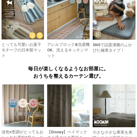
とっても可愛いお菓子
アレルブロック&洗濯機
SNSで話題沸騰のふか
モチーフの日本製マッ
OK。洗えるキッチンマ
ぴた極厚タイプ！
ト
ット
毎日が楽しくなるようなお部屋に。
おうちを整えるカーテン選び。
淡色×杢調がとってもお
【Disney】ベイマック
小さな小さな果実を美