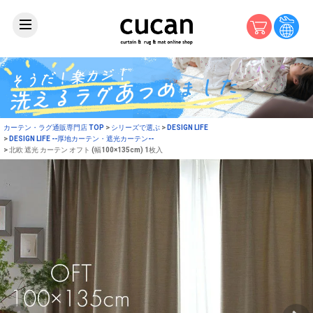
カーテン・ラグ通販専門店 TOP
シリーズで選ぶ
DESIGN LIFE
DESIGN LIFE --厚地カーテン・遮光カーテン--
北欧 遮光 カーテン オフト (幅100×135cm) 1枚入