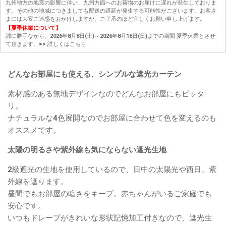
九州地方の地震の影響に伴い、九州方面へのお荷物のお届けに遅れが発生しておりま
す。その他の地域につきましても配送の遅延が発生する可能性がございます。お客さ
まには大変ご迷惑をおかけしますが、ご了承のほど宜しくお願い申し上げます。
【夏季休業について】
誠に勝手ながら、2026年8月8日(土)～2026年8月16日(日)までの期間 夏季休業とさせ
て頂きます。
>> 詳しくはこちら
どんなお部屋にも使える、シンプルな遮光カーテン
素材感のある無地デザインなのでどんなお部屋にもピッタ
リ。
ナチュラルな4色展開なのでお部屋に合わせて色を変えるのも
オススメです。
太陽の明るさや紫外線も気にならない遮光生地
2級遮光の生地を使用しているので、日中の太陽光や西日、紫
外線を遮ります。
昼間でもお部屋の暗さをキープ。赤ちゃんがいるご家庭でも
安心です。
いつもドレープがきれいな形状記憶加工付きなので、遮光生