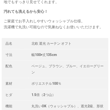
地でもすっきり見せてくれます。
汚れても洗えるから安心！
ご家庭でお手入れしやすいウォッシャブル仕様。
洗濯機で丸洗い可能なので気兼ねなくお使いいただけます。
品名
北欧 遮光 カーテン オフト
寸法
幅100×丈135cm
配色
ベージュ、ブラウン、ブルー、イエローグリー
ン
素材
ポリエステル100％
ヒダ
1.5倍（2つ山）
機能
丸洗いOK（ウォッシャブル）、遮光2級、形状