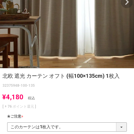
北欧 遮光 カーテン オフト (幅100×135cm) 1枚入
32375948-100-135
¥
4,180
税込
[ +
76
ポイント還元 ]
★ご注意
(
必