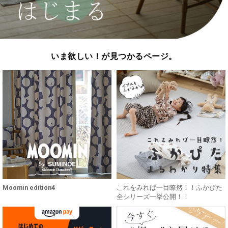
いま欲しい！が見つかるページ。
Moomin edition4
これをみれば一目瞭然！！ふかぴた
全シリーズ一挙公開！！