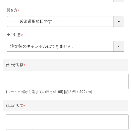
須
)
開き方
(
必
須
)
★ご注意
(
必
須
)
仕上がり幅
(
必
須
)
(レールの端から端までの長さ×1.05) [記入例：200cm]
仕上がり丈
(
必
須
)