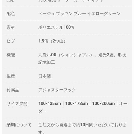
配色
ベージュ ブラウン ブルー イエローグリーン
素材
ポリエステル100％
ヒダ
1.5倍（2つ山）
機能
丸洗いOK（ウォッシャブル）、遮光2級、形状
記憶加工
生産
日本製
付属品
アジャスターフック
サイズ展開
100×135cm
┃
100×178cm
┃
100×200cm
┃
オー
ダー
納期について
ご注文から発送まで約10日間いただいておりま
す。