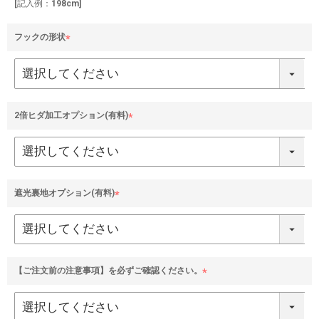
[記入例：198cm]
フックの形状
(
必
須
)
2倍ヒダ加工オプション(有料)
(
必
須
)
遮光裏地オプション(有料)
(
必
須
)
【ご注文前の注意事項】を必ずご確認ください。
(
必
須