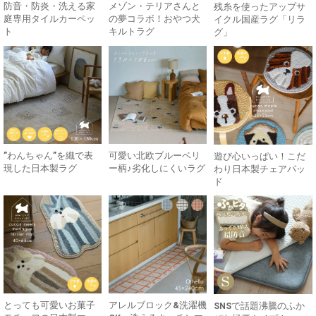
防音・防炎・洗える家
メゾン・テリアさんと
残糸を使ったアップサ
庭専用タイルカーペッ
の夢コラボ！おやつ犬
イクル国産ラグ「リラ
ト
キルトラグ
グ」
”わんちゃん”を織で表
可愛い北欧ブルーベリ
遊び心いっぱい！こだ
現した日本製ラグ
ー柄♪劣化しにくいラグ
わり日本製チェアパッ
ド
とっても可愛いお菓子
アレルブロック&洗濯機
SNSで話題沸騰のふか