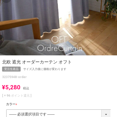
北欧 遮光 オーダーカーテン オフト
受注生産品
サイズ入力後に価格が変わります
32375948-order
¥
5,280
税込
[ +
96
ポイント還元 ]
カラー
(
必