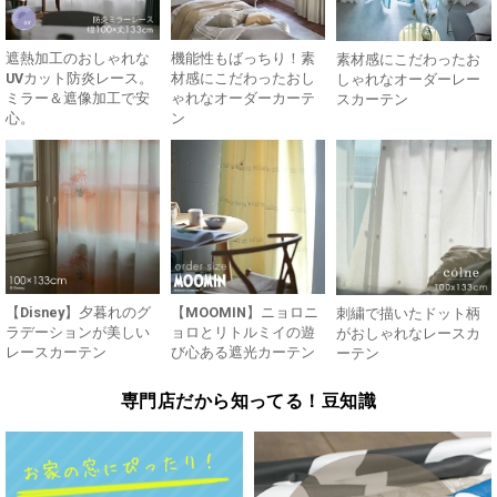
遮熱加工のおしゃれな
機能性もばっちり！素
素材感にこだわったお
UVカット防炎レース。
材感にこだわったおし
しゃれなオーダーレー
ミラー＆遮像加工で安
ゃれなオーダーカーテ
スカーテン
心。
ン
【Disney】夕暮れのグ
【MOOMIN】ニョロニ
刺繍で描いたドット柄
ラデーションが美しい
ョロとリトルミイの遊
がおしゃれなレースカ
レースカーテン
び心ある遮光カーテン
ーテン
専門店だから知ってる！豆知識