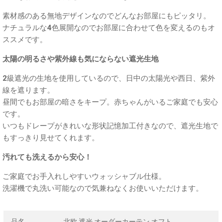
素材感のある無地デザインなのでどんなお部屋にもピッタリ。
ナチュラルな4色展開なのでお部屋に合わせて色を変えるのもオ
ススメです。
太陽の明るさや紫外線も気にならない遮光生地
2級遮光の生地を使用しているので、日中の太陽光や西日、紫外
線を遮ります。
昼間でもお部屋の暗さをキープ。赤ちゃんがいるご家庭でも安心
です。
いつもドレープがきれいな形状記憶加工付きなので、遮光生地で
もすっきり見せてくれます。
汚れても洗えるから安心！
ご家庭でお手入れしやすいウォッシャブル仕様。
洗濯機で丸洗い可能なので気兼ねなくお使いいただけます。
品名
北欧 遮光 オーダーカーテン オフト