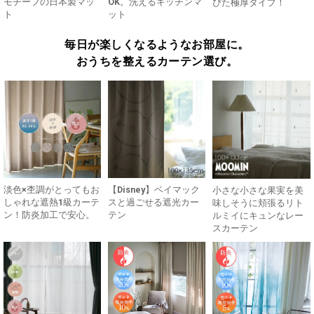
モチーフの日本製マッ
OK。洗えるキッチンマ
ぴた極厚タイプ！
ト
ット
毎日が楽しくなるようなお部屋に。
おうちを整えるカーテン選び。
淡色×杢調がとってもお
【Disney】ベイマック
小さな小さな果実を美
しゃれな遮熱1級カーテ
スと過ごせる遮光カー
味しそうに頬張るリト
ン！防炎加工で安心。
テン
ルミイにキュンなレー
スカーテン