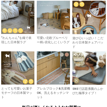
”わんちゃん”を織で表
可愛い北欧ブルーベリ
遊び心いっぱい！こだ
現した日本製ラグ
ー柄♪劣化しにくいラグ
わり日本製チェアパッ
ド
とっても可愛いお菓子
アレルブロック&洗濯機
SNSで話題沸騰のふか
モチーフの日本製マッ
OK。洗えるキッチンマ
ぴた極厚タイプ！
ト
ット