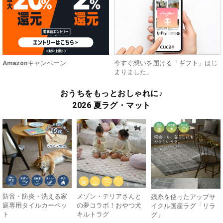
Amazonキャンペーン
今すぐ想いを届ける「ギフト」はじ
まりました。
おうちをもっとおしゃれに♪
2026 夏ラグ・マット
防音・防炎・洗える家
メゾン・テリアさんと
残糸を使ったアップサ
庭専用タイルカーペッ
の夢コラボ！おやつ犬
イクル国産ラグ「リラ
ト
キルトラグ
グ」