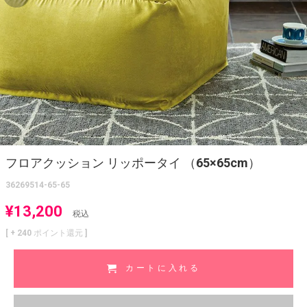
フロアクッション リッポータイ （65×65cm）
36269514-65-65
¥
13,200
税込
[ +
240
ポイント還元 ]
カートに入れる