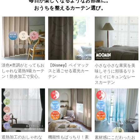
毎日が楽しくなるようなお部屋に。
おうちを整えるカーテン選び。
淡色×杢調がとってもお
【Disney】ベイマック
小さな小さな果実を美
しゃれな遮熱1級カーテ
スと過ごせる遮光カー
味しそうに頬張るリト
ン！防炎加工で安心。
テン
ルミイにキュンなレー
スカーテン
遮熱加工のおしゃれな
機能性もばっちり！素
素材感にこだわったお