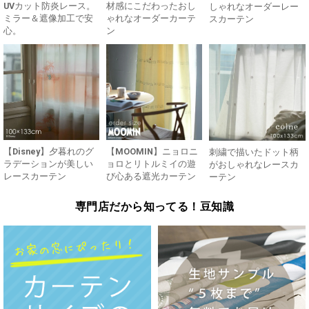
UVカット防炎レース。
材感にこだわったおし
しゃれなオーダーレー
ミラー＆遮像加工で安
ゃれなオーダーカーテ
スカーテン
心。
ン
【Disney】夕暮れのグ
【MOOMIN】ニョロニ
刺繍で描いたドット柄
ラデーションが美しい
ョロとリトルミイの遊
がおしゃれなレースカ
レースカーテン
び心ある遮光カーテン
ーテン
専門店だから知ってる！豆知識