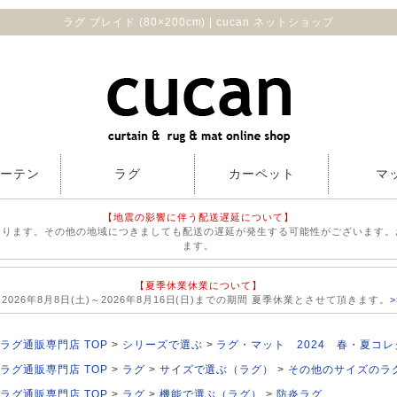
ラグ ブレイド (80×200cm) | cucan ネットショップ
カーテン
ラグ
カーペット
マ
【地震の影響に伴う配送遅延について】
おります。その他の地域につきましても配送の遅延が発生する可能性がございます。
ます。
【夏季休業休業について】
026年8月8日(土)～2026年8月16日(日)までの期間 夏季休業とさせて頂きます。
ラグ通販専門店 TOP
シリーズで選ぶ
ラグ・マット 2024 春・夏コ
ラグ通販専門店 TOP
ラグ
サイズで選ぶ（ラグ）
その他のサイズのラ
ラグ通販専門店 TOP
ラグ
機能で選ぶ（ラグ）
防炎ラグ