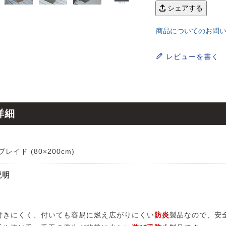
ンサイズの測り方
シェアする
トイレ・ランドリー
OOH
アムコレクション
82cm（本間6畳）
のサイズ
涼感ラグ
商品についてのお問
ンサイズの選び方
IN（ムーミン）
ズで選ぶ
 タワー
ALICE
発熱ラグ
レビューを書く
ンの形状記憶加工
UTS（ピーナッツ）
 トスカ
ープリンセス／DISNEY PRINCESS
ーテンとは？
 ja Olli（サーナヤオッリ）
O キントー
レースカーテンとは？
詳細
ey（ディズニー）
使えるプロジェクト
ブレイド (80×200cm)
 HOME（ミルクホーム）
説明
de reve
付きにくく、付いても容易に燃え広がりにくい
防炎
製品なので、安