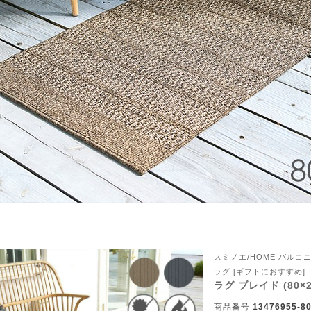
ん！オーダー注文へ
スミノエ/HOME バル
ラグ [ギフトにおすすめ]
ーテン
ンサイズの測り方
ラグ ブレイド (80×2
商品番号
13476955-80