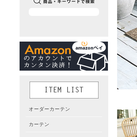
オーダーカーテン
かんた
カーテン
既製カ
カーテ