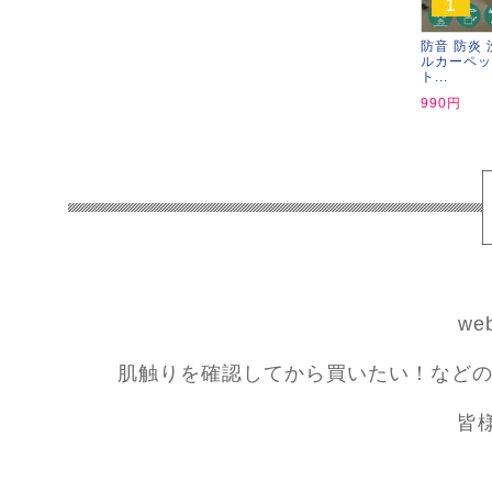
1
防音 防炎 
ルカーペッ
ト...
990円
w
肌触りを確認してから買いたい！などの
皆