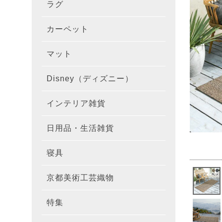
ラグ
ラグを
100×1
遮光カ
100×
カーテ
DESIGN
カーペット
カーペ
176×
140×2
ラグを
床暖房
100×
厚地カ
100×
NEXTH
マット
玄関マ
約45×7
176×
タイル
170×2
防音ラ
ラグの
100×
100×
レース
100×1
colne
Disney（ディズニー）
オーダ
約50×8
キッチ
約45×6
261×2
カーペ
200×2
防炎ラ
ラグの
100×
100×1
カーテ
1級遮
防炎
インテリア雑貨
クッシ
カーテ
約55×8
約45×1
マット
洗える
261×
カーペ
200×2
防ダニ
ラグの
100×1
防炎カ
カーテ
花・植物
日用品・生活雑貨
キッチ
スリッ
ラグ
約60×9
約45×1
滑り止
マット
352×
カーペ
220×2
アレル
ミラー
モダン柄
カーテ
DESIGN
寝具
布団カ
キッチ
トイレ
マット
約70×1
約45×2
マット
191×1
カーペ
100×1
消臭ラ
遮熱レ
無地・無
colne
カーテ
京都美術工芸織物
風呂敷
敷きパ
リビン
布・生
雑貨
円形・
約45×2
191×2
150×1
洗える
防炎レ
花・植物
防炎
既成カ
特集
北欧イ
テーブ
枕
玄関用
キャラ
ミッキー
286×2
200×2
滑り止
無地・無