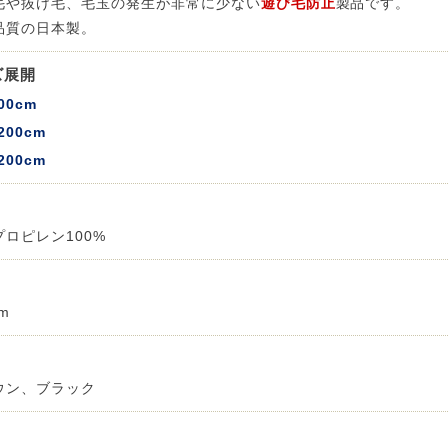
毛や抜け毛、毛玉の発生が非常に少ない
遊び毛防止
製品です。
品質の日本製。
 LIFE
ズ展開
00cm
200cm
OME
200cm
ZE RUG
プロピレン100%
掃アウトレット
mm
ウン、ブラック