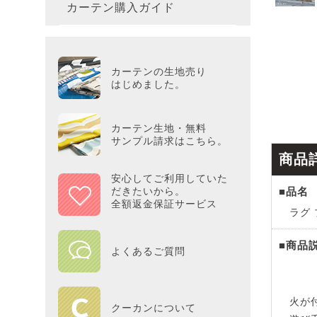
カーテン購入ガイド
カーテ
colne
革小物
バス・
プー／P
プレミ
286×3
その他
冷感・
カーテ
MOOM
シリー
Tower
アリス／
吸湿・
カーテンの生地売り
カーテ
PEAN
はじめました。
Tosca
ディズニ
遮光カ
Saana
KINT
カーテン生地・無料
サンプル請求はこちら。
ミラー
商品
Disn
安心してご利用していた
■品名
だきたいから。
ずっと
全額返金保証サービス
ラグ 
MILK
■商品
よくあるご質問
maison 
火が
HOME
クーカンについて