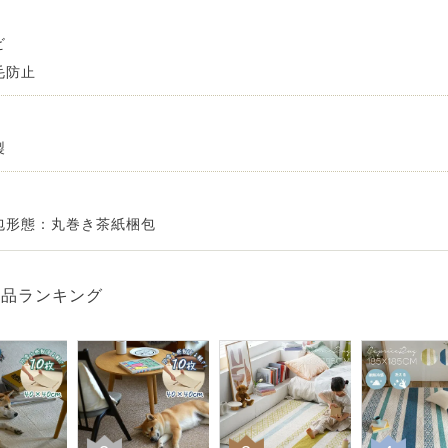
ビ
毛防止
製
包形態：丸巻き茶紙梱包
商品ランキング