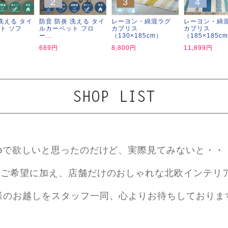
2
3
4
洗える タイ
防音 防炎 洗える タイ
レーヨン・綿混ラグ
レーヨン・綿
ト ソフ
ルカーペット フロ
カプリス
カプリス
ー...
（130×185cm）
（185×185c
689円
8,800円
11,899円
ebで欲しいと思ったのだけど、実際見てみないと・・
ご希望に加え、店舗だけのおしゃれな北欧インテリ
様のお越しをスタッフ一同、心よりお待ちしておりま