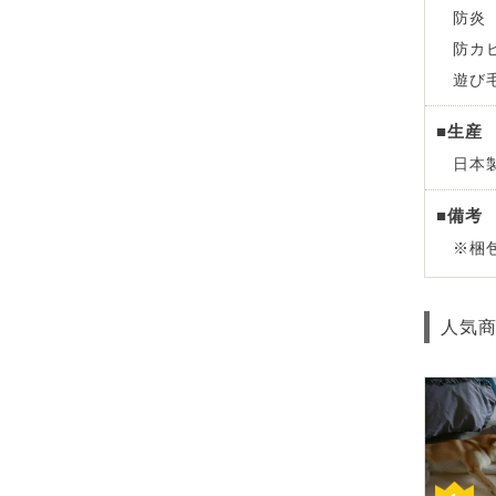
防炎
防カ
遊び
■生産
日本
■備考
※梱
人気