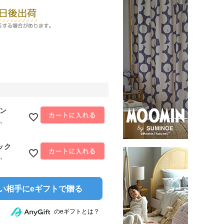
ウン
か
ック
か
い相手にeギフトで贈る
のeギフトとは？