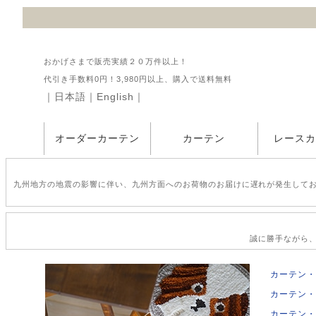
おかげさまで販売実績２０万件以上！
代引き手数料0円！3,980円以上、購入で送料無料
｜
日本語
｜
English
｜
オーダーカーテン
カーテン
レース
九州地方の地震の影響に伴い、九州方面へのお荷物のお届けに遅れが発生して
誠に勝手ながら、2
カーテン・
カーテン・
カーテン・