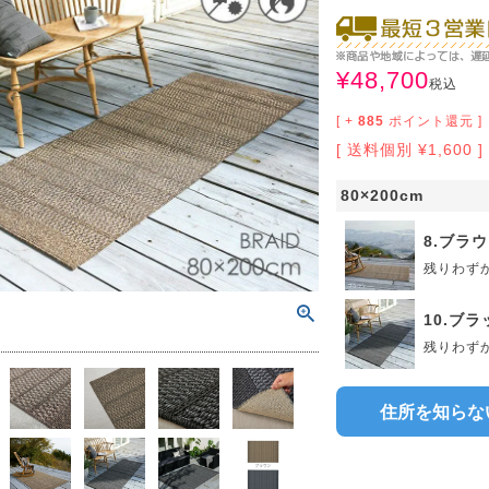
サイズで選ぶ
40cm程度
ーテン
135cm（遮光カーテン）
ン生地 無料サンプル
 LIFE
ットをサイズで選ぶ
176cm（江戸間2畳）
00cm程度
機能で選ぶ
/ホットカーペット対応
178cm（遮光カーテン）
ーテン
135cm（厚地カーテン）
OME
¥
48,700
税込
ット
5cm
261cm（江戸間3畳）
カーペット
[ +
885
ポイント還元 ]
20cm程度
グ
サイズの選び方
200cm（遮光カーテン）
178cm（厚地カーテン）
カーテン
33cm(レースカーテン)
送料個別
¥
1,600
ーカーテン
0cm
ンマット
0cm
61cm（江戸間4.5畳）
ットのサイズの選び方
00cm程度
グ
選び方講座
200cm（厚地カーテン）
76cm(レースカーテン)
ンを機能で選ぶ
光カーテン
80×200cm
ョンカバー
ン
5cm
20cm
を機能で選ぶ
マット
352cm（江戸間6畳）
ットの選び方講座
50cm程度
ラグ
お手入れ方法
98cm(レースカーテン)
ーテン
ンをテイストで選ぶ
柄(厚地カーテン)
8.ブラ
残りわず
ン収納・ラック
パ
0cm
80cm
め加工
のお手入れ方法
352cm（江戸間8畳）
ットのお手入れ方法
50cm程度
ゲン抑制ラグ
レースカーテン
(厚地カーテン)
ン生地 無料サンプル
 LIFE
10.ブラ
バー
ン小物
タリー
20cm
40cm
デザイン一覧
残りわず
91cm（本間2畳）
ットデザイン一覧
00cm（円形）
グ
ースカーテン
地調(厚地カーテン)
ンデザイン一覧
ッド
グ用品
地
変形サイズ
70cm
86cm（本間3畳）
50cm（円形）
ラグ
ースカーテン
柄(レースカーテン)
ーテンサイズの選び方
住所を知らな
ンテリア特集
ルセンター
品
クターで選ぶ
／MICKEY
86cm（本間4.5畳）
00cm（円形）
め加工ラグ
地調(レースカーテン)