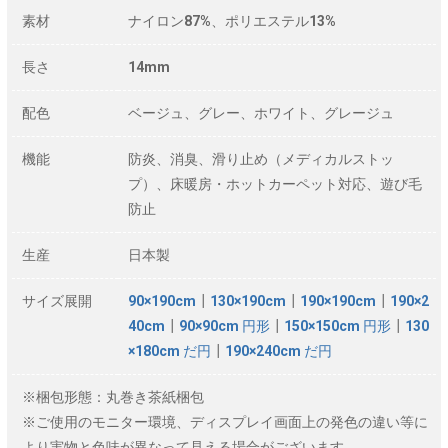
素材
ナイロン87%、ポリエステル13%
長さ
14mm
配色
ベージュ、グレー、ホワイト、グレージュ
機能
防炎、消臭、滑り止め（メディカルストッ
プ）、床暖房・ホットカーペット対応、遊び毛
防止
生産
日本製
サイズ展開
90×190cm
┃
130×190cm
┃
190×190cm
┃
190×2
40cm
┃
90×90cm 円形
┃
150×150cm 円形
┃
130
×180cm だ円
┃
190×240cm だ円
※梱包形態：丸巻き茶紙梱包
※ご使用のモニター環境、ディスプレイ画面上の発色の違い等に
より実物と色味が異なって見える場合がございます。