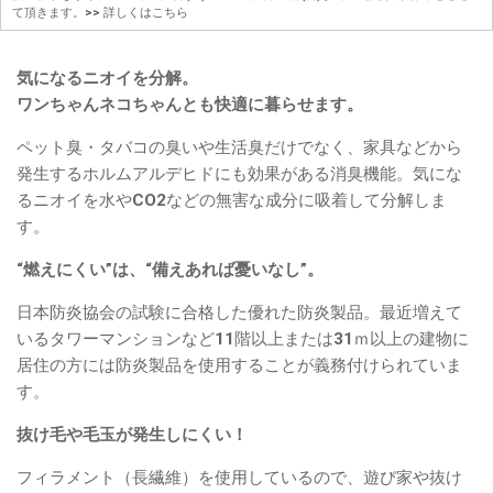
て頂きます。
>> 詳しくはこちら
気になるニオイを分解。
ワンちゃんネコちゃんとも快適に暮らせます。
ペット臭・タバコの臭いや生活臭だけでなく、家具などから
発生するホルムアルデヒドにも効果がある消臭機能。気にな
るニオイを水やCO2などの無害な成分に吸着して分解しま
す。
“燃えにくい”は、“備えあれば憂いなし”。
日本防炎協会の試験に合格した優れた防炎製品。最近増えて
いるタワーマンションなど11階以上または31ｍ以上の建物に
居住の方には防炎製品を使用することが義務付けられていま
す。
抜け毛や毛玉が発生しにくい！
フィラメント（長繊維）を使用しているので、遊び家や抜け