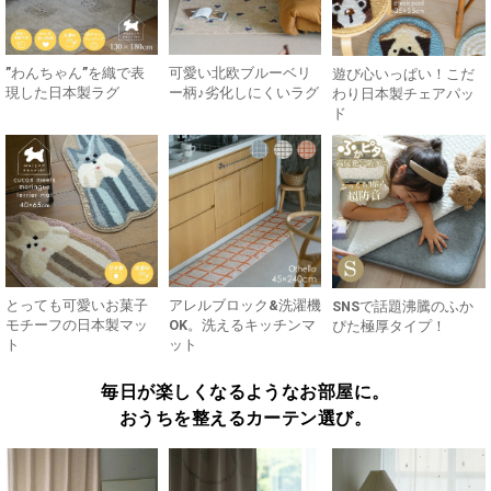
”わんちゃん”を織で表
可愛い北欧ブルーベリ
遊び心いっぱい！こだ
現した日本製ラグ
ー柄♪劣化しにくいラグ
わり日本製チェアパッ
ド
とっても可愛いお菓子
アレルブロック&洗濯機
SNSで話題沸騰のふか
モチーフの日本製マッ
OK。洗えるキッチンマ
ぴた極厚タイプ！
ト
ット
毎日が楽しくなるようなお部屋に。
おうちを整えるカーテン選び。