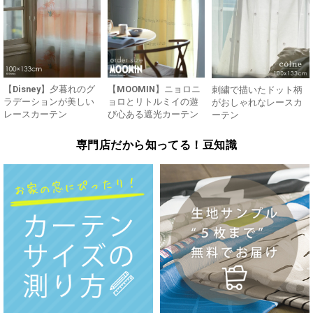
【Disney】夕暮れのグ
【MOOMIN】ニョロニ
刺繍で描いたドット柄
ラデーションが美しい
ョロとリトルミイの遊
がおしゃれなレースカ
レースカーテン
び心ある遮光カーテン
ーテン
専門店だから知ってる！豆知識