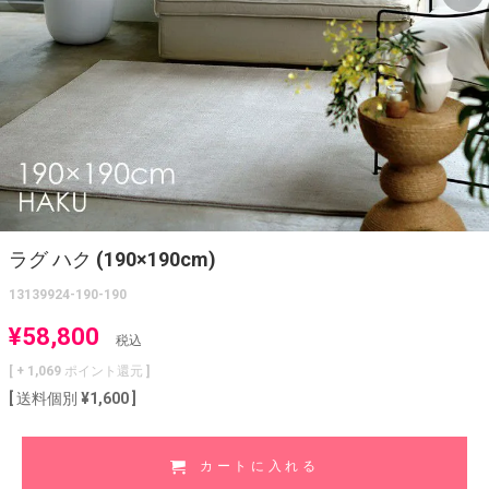
ラグ ハク (190×190cm)
13139924-190-190
¥
58,800
税込
[ +
1,069
ポイント還元 ]
送料個別
¥
1,600
カートに入れる