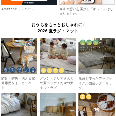
Amazonキャンペーン
今すぐ想いを届ける「ギフト」はじ
まりました。
おうちをもっとおしゃれに♪
2026 夏ラグ・マット
防音・防炎・洗える家
メゾン・テリアさんと
残糸を使ったアップサ
庭専用タイルカーペッ
の夢コラボ！おやつ犬
イクル国産ラグ「リラ
ト
キルトラグ
グ」