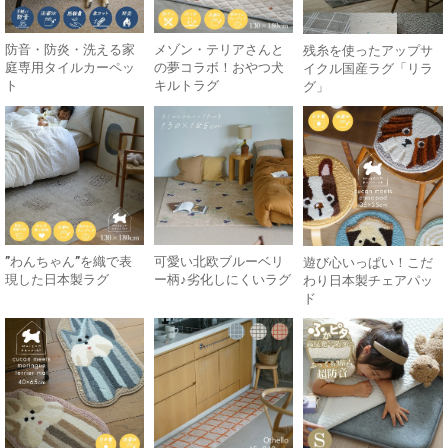
防音・防炎・洗える家
メゾン・テリアさんと
残糸を使ったアップサ
庭専用タイルカーペッ
の夢コラボ！おやつ犬
イクル国産ラグ「リラ
ト
キルトラグ
グ」
”わんちゃん”を織で表
可愛い北欧ブルーベリ
遊び心いっぱい！こだ
現した日本製ラグ
ー柄♪劣化しにくいラグ
わり日本製チェアパッ
ド