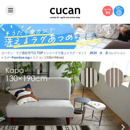
カーテン・ラグ通販専門店 TOP
シリーズで選ぶ
ラグ・マット 2024 春・夏コレクション
ラグ--Function rug
ラグ カパ (130×190cm)