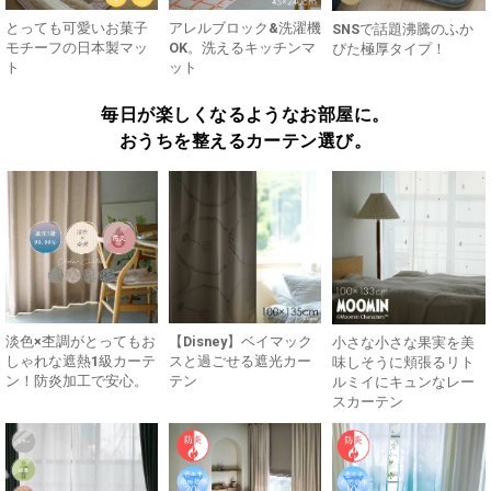
とっても可愛いお菓子
アレルブロック&洗濯機
SNSで話題沸騰のふか
モチーフの日本製マッ
OK。洗えるキッチンマ
ぴた極厚タイプ！
ト
ット
毎日が楽しくなるようなお部屋に。
おうちを整えるカーテン選び。
淡色×杢調がとってもお
【Disney】ベイマック
小さな小さな果実を美
しゃれな遮熱1級カーテ
スと過ごせる遮光カー
味しそうに頬張るリト
ン！防炎加工で安心。
テン
ルミイにキュンなレー
スカーテン