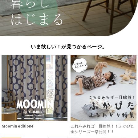
いま欲しい！が見つかるページ。
Moomin edition4
これをみれば一目瞭然！！ふかぴた
全シリーズ一挙公開！！