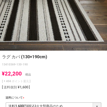
ラグ カパ (130×190cm)
13410369-130-190
¥
22,200
税込
[ +
404
ポイント還元 ]
送料個別
¥
1,600
送料について
(