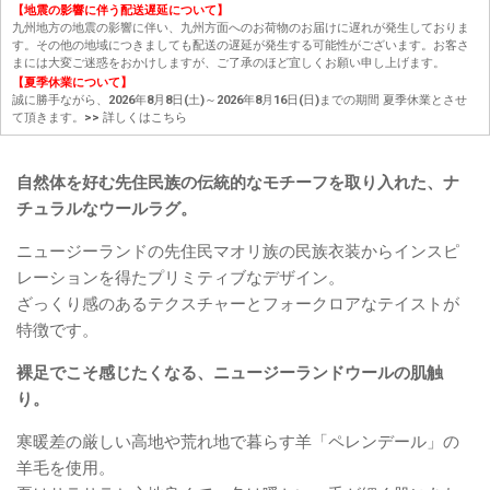
【地震の影響に伴う配送遅延について】
九州地方の地震の影響に伴い、九州方面へのお荷物のお届けに遅れが発生しておりま
す。その他の地域につきましても配送の遅延が発生する可能性がございます。お客さ
まには大変ご迷惑をおかけしますが、ご了承のほど宜しくお願い申し上げます。
【夏季休業について】
誠に勝手ながら、2026年8月8日(土)～2026年8月16日(日)までの期間 夏季休業とさせ
て頂きます。
>> 詳しくはこちら
自然体を好む先住民族の伝統的なモチーフを取り入れた、ナ
チュラルなウールラグ。
ニュージーランドの先住民マオリ族の民族衣装からインスピ
レーションを得たプリミティブなデザイン。
ざっくり感のあるテクスチャーとフォークロアなテイストが
特徴です。
裸足でこそ感じたくなる、ニュージーランドウールの肌触
り。
寒暖差の厳しい高地や荒れ地で暮らす羊「ペレンデール」の
羊毛を使用。