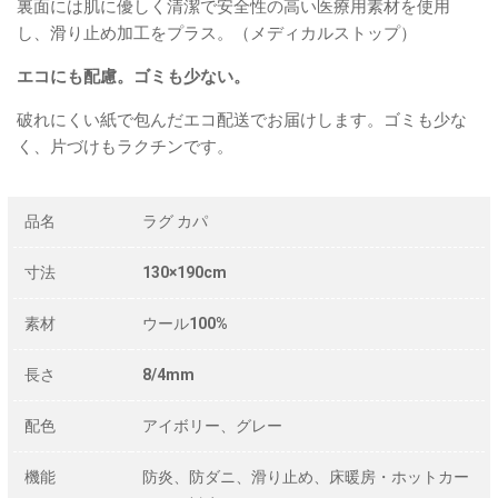
裏面には肌に優しく清潔で安全性の高い医療用素材を使用
し、滑り止め加工をプラス。（メディカルストップ）
エコにも配慮。ゴミも少ない。
破れにくい紙で包んだエコ配送でお届けします。ゴミも少な
く、片づけもラクチンです。
品名
ラグ カパ
寸法
130×190cm
素材
ウール100%
長さ
8/4mm
配色
アイボリー、グレー
機能
防炎、防ダニ、滑り止め、床暖房・ホットカー