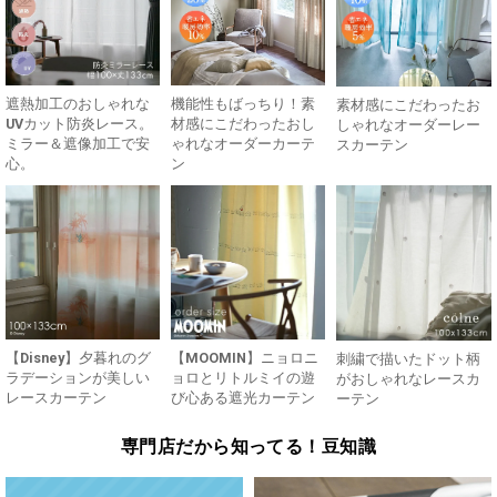
遮熱加工のおしゃれな
機能性もばっちり！素
素材感にこだわったお
UVカット防炎レース。
材感にこだわったおし
しゃれなオーダーレー
ミラー＆遮像加工で安
ゃれなオーダーカーテ
スカーテン
心。
ン
【Disney】夕暮れのグ
【MOOMIN】ニョロニ
刺繍で描いたドット柄
ラデーションが美しい
ョロとリトルミイの遊
がおしゃれなレースカ
レースカーテン
び心ある遮光カーテン
ーテン
専門店だから知ってる！豆知識