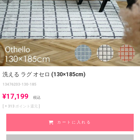
洗える ラグ オセロ (130×185cm)
13476203-130-185
¥
17,199
税込
[ +
313
ポイント還元 ]
カートに入れる