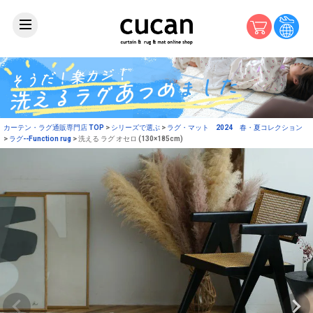
カーテン・ラグ通販専門店 TOP
シリーズで選ぶ
ラグ・マット 2024 春・夏コレクション
ラグ--Function rug
洗える ラグ オセロ (130×185cm)