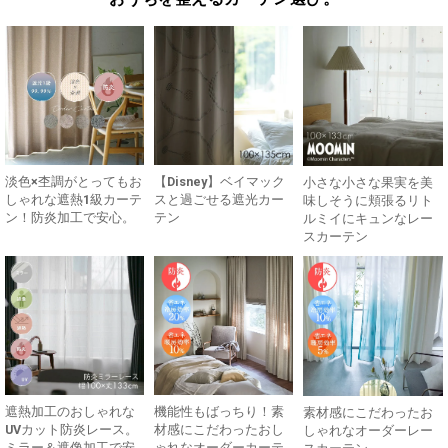
淡色×杢調がとってもお
【Disney】ベイマック
小さな小さな果実を美
しゃれな遮熱1級カーテ
スと過ごせる遮光カー
味しそうに頬張るリト
ン！防炎加工で安心。
テン
ルミイにキュンなレー
スカーテン
遮熱加工のおしゃれな
機能性もばっちり！素
素材感にこだわったお
UVカット防炎レース。
材感にこだわったおし
しゃれなオーダーレー
ミラー＆遮像加工で安
ゃれなオーダーカーテ