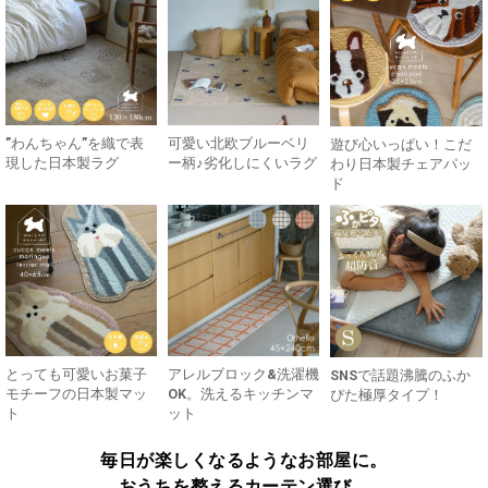
”わんちゃん”を織で表
可愛い北欧ブルーベリ
遊び心いっぱい！こだ
現した日本製ラグ
ー柄♪劣化しにくいラグ
わり日本製チェアパッ
ド
とっても可愛いお菓子
アレルブロック&洗濯機
SNSで話題沸騰のふか
モチーフの日本製マッ
OK。洗えるキッチンマ
ぴた極厚タイプ！
ト
ット
毎日が楽しくなるようなお部屋に。
おうちを整えるカーテン選び。