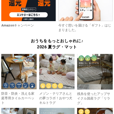
Amazonキャンペーン
今すぐ想いを届ける「ギフト」はじ
まりました。
おうちをもっとおしゃれに♪
2026 夏ラグ・マット
防音・防炎・洗える家
メゾン・テリアさんと
残糸を使ったアップサ
庭専用タイルカーペッ
の夢コラボ！おやつ犬
イクル国産ラグ「リラ
ト
キルトラグ
グ」