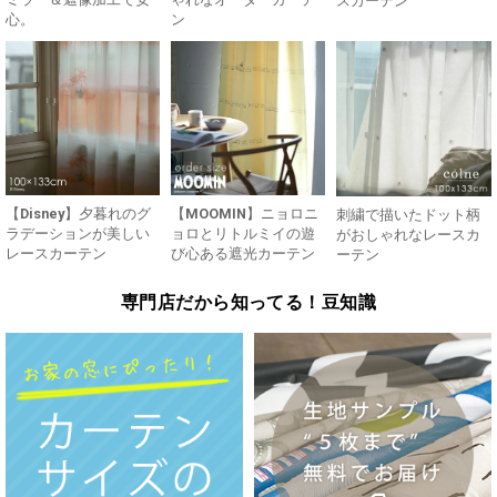
スカーテン
心。
ン
【Disney】夕暮れのグ
【MOOMIN】ニョロニ
刺繍で描いたドット柄
ラデーションが美しい
ョロとリトルミイの遊
がおしゃれなレースカ
レースカーテン
び心ある遮光カーテン
ーテン
専門店だから知ってる！豆知識