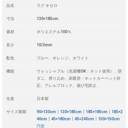
品名
ラグ オセロ
寸法
130×185cm
素材
ポリエステル100％
長さ
10/3mm
配色
ブルー、オレンジ、ホワイト
機能
ウォッシャブル（洗濯機OK：ネット使用）、防
ダニ、滑り止め、床暖房・ホットカーペット対
応、アレルブロック、遊び毛防止
生産
日本製
サイズ展開
90×130cm
┃
130×185cm
┃
185×185cm
┃
185×2
40cm
┃
45×180cm
┃
45×240cm
┃
150×150cm
円形