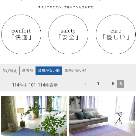
新着順
価格が安い順
価格が高い順
並び替え
1
…
5
6
114
件中
101
-
114
件表示