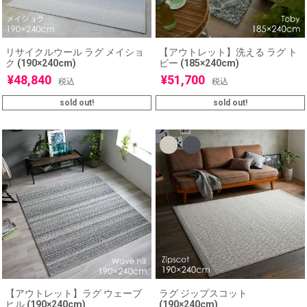
リサイクルウール ラグ メイショ
【アウトレット】洗える ラグ ト
ク (190×240cm)
ビー (185×240cm)
¥
48,840
¥
51,700
税込
税込
sold out!
sold out!
【アウトレット】ラグ ウェーブ
ラグ ジップスコット
ヒル (190×240cm)
(190×240cm)