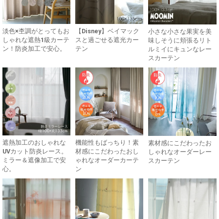
淡色×杢調がとってもお
【Disney】ベイマック
小さな小さな果実を美
しゃれな遮熱1級カーテ
スと過ごせる遮光カー
味しそうに頬張るリト
ン！防炎加工で安心。
テン
ルミイにキュンなレー
スカーテン
遮熱加工のおしゃれな
機能性もばっちり！素
素材感にこだわったお
UVカット防炎レース。
材感にこだわったおし
しゃれなオーダーレー
ミラー＆遮像加工で安
ゃれなオーダーカーテ
スカーテン
心。
ン