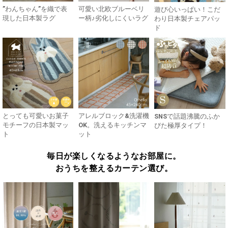
”わんちゃん”を織で表
可愛い北欧ブルーベリ
遊び心いっぱい！こだ
現した日本製ラグ
ー柄♪劣化しにくいラグ
わり日本製チェアパッ
ド
とっても可愛いお菓子
アレルブロック&洗濯機
SNSで話題沸騰のふか
モチーフの日本製マッ
OK。洗えるキッチンマ
ぴた極厚タイプ！
ト
ット
毎日が楽しくなるようなお部屋に。
おうちを整えるカーテン選び。