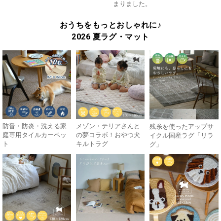
まりました。
おうちをもっとおしゃれに♪
2026 夏ラグ・マット
防音・防炎・洗える家
メゾン・テリアさんと
残糸を使ったアップサ
庭専用タイルカーペッ
の夢コラボ！おやつ犬
イクル国産ラグ「リラ
ト
キルトラグ
グ」