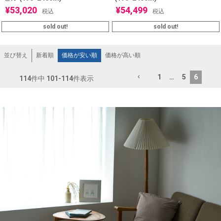
¥
53,020
¥
54,499
税込
税込
sold out!
sold out!
新着順
価格が安い順
価格が高い順
並び替え
1
…
5
6
114
件中
101
-
114
件表示