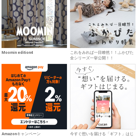
Moomin edition4
これをみれば一目瞭然！！ふかぴた
全シリーズ一挙公開！！
Amazonキャンペーン
今すぐ想いを届ける「ギフト」はじ