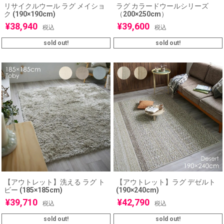
リサイクルウール ラグ メイショ
ラグ カラードウールシリーズ
ク (190×190cm)
（200×250cm）
¥
38,940
¥
39,600
税込
税込
sold out!
sold out!
【アウトレット】洗える ラグ ト
【アウトレット】ラグ デゼルト
ビー (185×185cm)
(190×240cm)
¥
39,710
¥
42,790
税込
税込
sold out!
sold out!