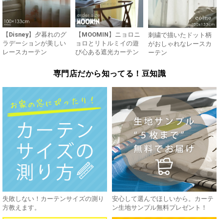
【Disney】夕暮れのグ
【MOOMIN】ニョロニ
刺繍で描いたドット柄
ラデーションが美しい
ョロとリトルミイの遊
がおしゃれなレースカ
レースカーテン
び心ある遮光カーテン
ーテン
専門店だから知ってる！豆知識
失敗しない！カーテンサイズの測り
安心して選んでほしいから。カーテ
方教えます。
ン生地サンプル無料プレゼント！