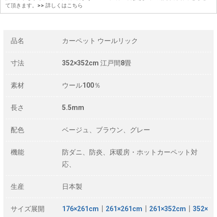
て頂きます。
>> 詳しくはこちら
品名
カーペット ウールリック
寸法
352×352cm 江戸間8畳
素材
ウール100％
長さ
5.5mm
配色
ベージュ、ブラウン、グレー
機能
防ダニ、防炎、床暖房・ホットカーペット対
応、
生産
日本製
サイズ展開
176×261cm
┃
261×261cm
┃
261×352cm
┃
352×