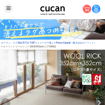
カーテン・ラグ通販専門店 TOP
シリーズで選ぶ
Piece Carpet（敷き詰めカーペット）
カーペット ウールリック (352×352cm 江戸間8畳)