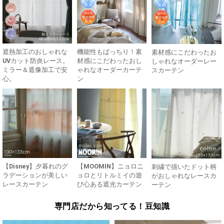
遮熱加工のおしゃれな
機能性もばっちり！素
素材感にこだわったお
UVカット防炎レース。
材感にこだわったおし
しゃれなオーダーレー
ミラー＆遮像加工で安
ゃれなオーダーカーテ
スカーテン
心。
ン
【Disney】夕暮れのグ
【MOOMIN】ニョロニ
刺繍で描いたドット柄
ラデーションが美しい
ョロとリトルミイの遊
がおしゃれなレースカ
レースカーテン
び心ある遮光カーテン
ーテン
専門店だから知ってる！豆知識