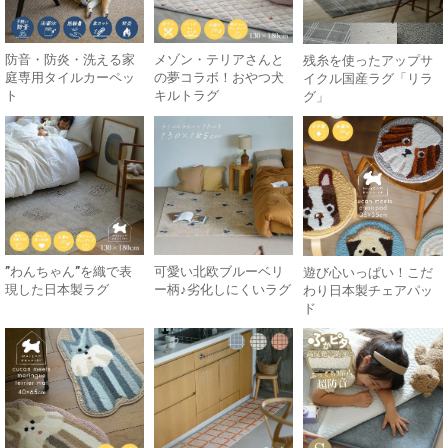
防音・防炎・洗える家
メゾン・テリアさんと
残糸を使ったアップサ
庭専用タイルカーペッ
の夢コラボ！おやつ犬
イクル国産ラグ「リラ
ト
キルトラグ
グ」
”わんちゃん”を織で表
可愛い北欧ブルーベリ
遊び心いっぱい！こだ
現した日本製ラグ
ー柄♪劣化しにくいラグ
わり日本製チェアパッ
ド