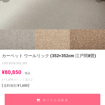
カーペット ウールリック (352×352cm 江戸間8畳)
13213318-352-352
¥
80,850
税込
[ +
1,470
ポイント還元 ]
送料個別
¥
1,600
カートに入れる