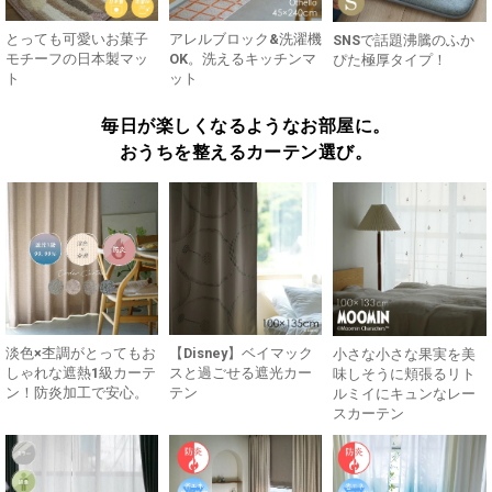
とっても可愛いお菓子
アレルブロック&洗濯機
SNSで話題沸騰のふか
モチーフの日本製マッ
OK。洗えるキッチンマ
ぴた極厚タイプ！
ト
ット
毎日が楽しくなるようなお部屋に。
おうちを整えるカーテン選び。
淡色×杢調がとってもお
【Disney】ベイマック
小さな小さな果実を美
しゃれな遮熱1級カーテ
スと過ごせる遮光カー
味しそうに頬張るリト
ン！防炎加工で安心。
テン
ルミイにキュンなレー
スカーテン