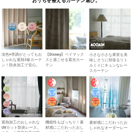
おうちを整えるカーテン選び。
淡色×杢調がとってもお
【Disney】ベイマック
小さな小さな果実を美
しゃれな遮熱1級カーテ
スと過ごせる遮光カー
味しそうに頬張るリト
ン！防炎加工で安心。
テン
ルミイにキュンなレー
スカーテン
遮熱加工のおしゃれな
機能性もばっちり！素
素材感にこだわったお
UVカット防炎レース。
材感にこだわったおし
しゃれなオーダーレー