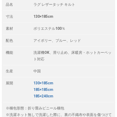
品名
ラグ レザータッチ キルト
寸法
130×185cm
素材
ポリエステル100％
配色
アイボリー、ブルー、レッド
機能
洗濯機OK、滑り止め、床暖房・ホットカーペッ
ト対応
生産
中国
展開
130×185cm
185×185cm
185×240cm
※梱包形態：折り畳みビニール梱包
※洗濯ネット無しで洗濯した際に、裏の不織布や表面を傷つけて