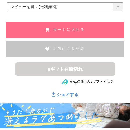
(
必
須
)
カートに入れる
お気に入り登録
eギフト在庫切れ
のeギフトとは？
シェアする