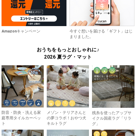
Amazonキャンペーン
今すぐ想いを届ける「ギフト」はじ
まりました。
おうちをもっとおしゃれに♪
2026 夏ラグ・マット
防音・防炎・洗える家
メゾン・テリアさんと
残糸を使ったアップサ
庭専用タイルカーペッ
の夢コラボ！おやつ犬
イクル国産ラグ「リラ
ト
キルトラグ
グ」