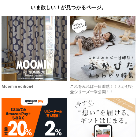
いま欲しい！が見つかるページ。
Moomin edition4
これをみれば一目瞭然！！ふかぴた
全シリーズ一挙公開！！