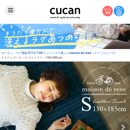
カーテン・ラグ通販専門店 TOP
シリーズで選ぶ
maison de reve（メゾンドレーヴ）
ラグ レザータッチ キルトラグ（130×185cm）