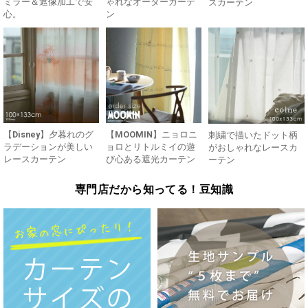
ミラー＆遮像加工で安
ゃれなオーダーカーテ
スカーテン
心。
ン
【Disney】夕暮れのグ
【MOOMIN】ニョロニ
刺繍で描いたドット柄
ラデーションが美しい
ョロとリトルミイの遊
がおしゃれなレースカ
レースカーテン
び心ある遮光カーテン
ーテン
専門店だから知ってる！豆知識