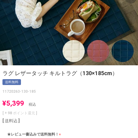
ラグ レザータッチ キルトラグ（130×185cm）
送料無料
11720263-130-185
¥
5,399
税込
[ +
98
ポイント還元 ]
送料込
★レビュー書込みで送料無料！