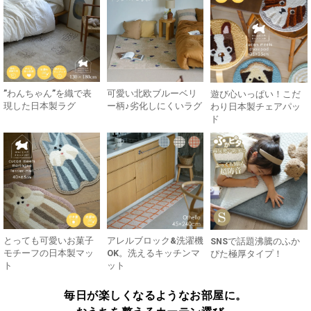
”わんちゃん”を織で表
可愛い北欧ブルーベリ
遊び心いっぱい！こだ
現した日本製ラグ
ー柄♪劣化しにくいラグ
わり日本製チェアパッ
ド
とっても可愛いお菓子
アレルブロック&洗濯機
SNSで話題沸騰のふか
モチーフの日本製マッ
OK。洗えるキッチンマ
ぴた極厚タイプ！
ト
ット
毎日が楽しくなるようなお部屋に。