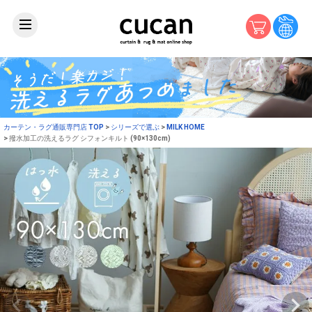
カーテン・ラグ通販専門店 TOP
シリーズで選ぶ
MILK HOME
撥水加工の洗えるラグ シフォンキルト (90×130cm)