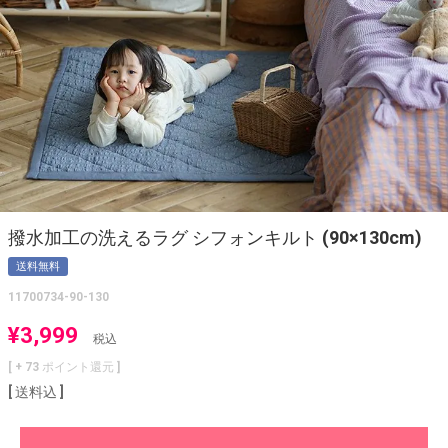
撥水加工の洗えるラグ シフォンキルト (90×130cm)
送料無料
11700734-90-130
¥
3,999
税込
[ +
73
ポイント還元 ]
送料込