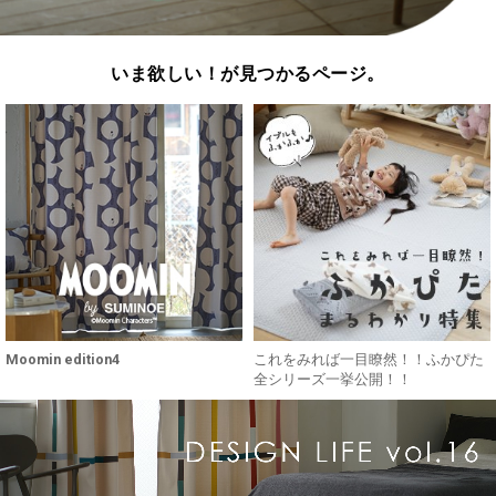
いま欲しい！が見つかるページ。
Moomin edition4
これをみれば一目瞭然！！ふかぴた
全シリーズ一挙公開！！