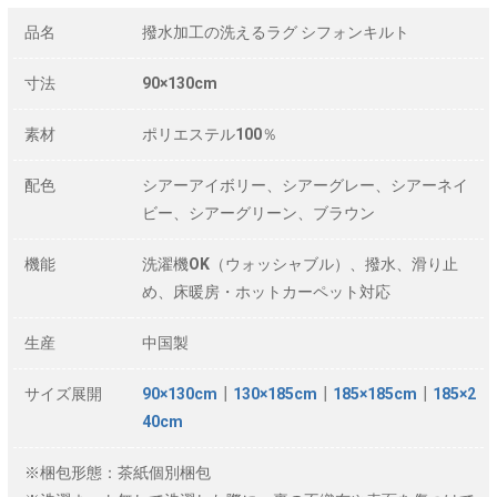
品名
撥水加工の洗えるラグ シフォンキルト
寸法
90×130cm
素材
ポリエステル100％
配色
シアーアイボリー、シアーグレー、シアーネイ
ビー、シアーグリーン、ブラウン
機能
洗濯機OK（ウォッシャブル）、撥水、滑り止
め、床暖房・ホットカーペット対応
生産
中国製
サイズ展開
90×130cm
┃
130×185cm
┃
185×185cm
┃
185×2
40cm
※梱包形態：茶紙個別梱包