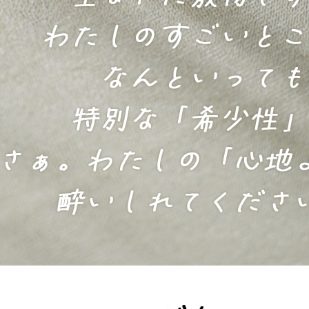
ンサイズの測り方
トイレ・ランドリー
OOH
アムコレクション
82cm（本間6畳）
のサイズ
涼感ラグ
ンサイズの選び方
IN（ムーミン）
ズで選ぶ
 タワー
ALICE
発熱ラグ
ンの形状記憶加工
UTS（ピーナッツ）
 トスカ
ープリンセス／DISNEY PRINCESS
ーテンとは？
 ja Olli（サーナヤオッリ）
O キントー
レースカーテンとは？
ey（ディズニー）
使えるプロジェクト
 HOME（ミルクホーム）
de reve