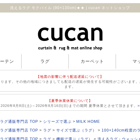
洗えるラグ モクパイル (90×130cm)★★ | cucan ネットショップ
カーテン
ラグ
カーペット
マ
【地震の影響に伴う配送遅延について】
おります。その他の地域につきましても配送の遅延が発生する可能性がございます。
ます。
【夏季休業休業について】
026年8月8日(土)～2026年8月16日(日)までの期間 夏季休業とさせて頂きます。
ラグ通販専門店 TOP
シリーズで選ぶ
MILK HOME
ラグ通販専門店 TOP
ラグ
サイズで選ぶ（ラグ）
100×140cm程度の
ラグ通販専門店 TOP
ラグ
機能で選ぶ（ラグ）
洗えるラグ・ウォッシ