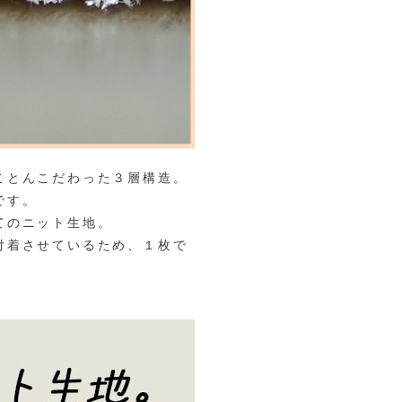
ことんこだわった３層構造。
です。
てのニット生地。
付着させているため、１枚で