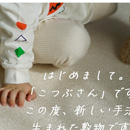
サイズで選ぶ
40cm程度
ーテン
135cm（遮光カーテン）
ン生地 無料サンプル
 LIFE
ットをサイズで選ぶ
176cm（江戸間2畳）
00cm程度
機能で選ぶ
/ホットカーペット対応
178cm（遮光カーテン）
ーテン
135cm（厚地カーテン）
OME
ット
5cm
261cm（江戸間3畳）
カーペット
20cm程度
グ
サイズの選び方
200cm（遮光カーテン）
178cm（厚地カーテン）
カーテン
33cm(レースカーテン)
ーカーテン
0cm
ンマット
0cm
61cm（江戸間4.5畳）
ットのサイズの選び方
00cm程度
グ
選び方講座
200cm（厚地カーテン）
76cm(レースカーテン)
ンを機能で選ぶ
光カーテン
ョンカバー
ン
5cm
20cm
を機能で選ぶ
マット
352cm（江戸間6畳）
ットの選び方講座
50cm程度
ラグ
お手入れ方法
98cm(レースカーテン)
ーテン
ンをテイストで選ぶ
柄(厚地カーテン)
ン収納・ラック
パ
0cm
80cm
め加工
のお手入れ方法
352cm（江戸間8畳）
ットのお手入れ方法
50cm程度
ゲン抑制ラグ
レースカーテン
(厚地カーテン)
ン生地 無料サンプル
 LIFE
バー
ン小物
タリー
20cm
40cm
デザイン一覧
91cm（本間2畳）
ットデザイン一覧
00cm（円形）
グ
ースカーテン
地調(厚地カーテン)
ンデザイン一覧
ッド
グ用品
地
変形サイズ
70cm
86cm（本間3畳）
50cm（円形）
ラグ
ースカーテン
柄(レースカーテン)
ーテンサイズの選び方
ンテリア特集
ルセンター
品
クターで選ぶ
／MICKEY
86cm（本間4.5畳）
00cm（円形）
め加工ラグ
地調(レースカーテン)