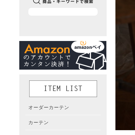
オーダーカーテン
かんた
カーテン
既製カ
カーテ