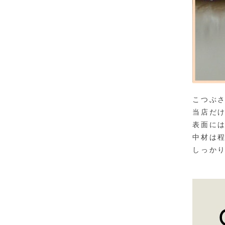
こつぶ
当店だ
表面に
中材は
しっか