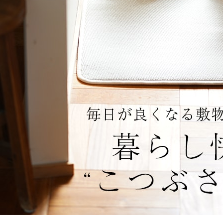
ん！オーダー注文へ
ーテン
ンサイズの測り方