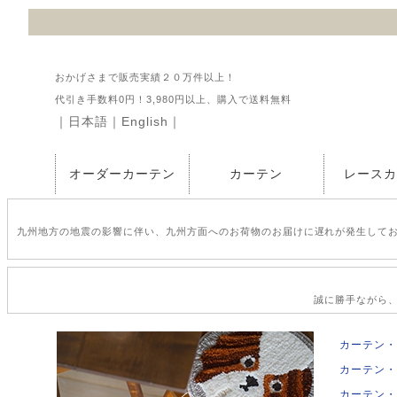
おかげさまで販売実績２０万件以上！
代引き手数料0円！3,980円以上、購入で送料無料
｜
日本語
｜
English
｜
オーダーカーテン
カーテン
レース
九州地方の地震の影響に伴い、九州方面へのお荷物のお届けに遅れが発生して
誠に勝手ながら、2
カーテン・
カーテン・
カーテン・