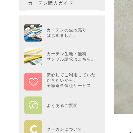
カーテン購入ガイド
カーテ
colne
革小物
バス・
プー／P
プレミ
286×3
その他
冷感・
カーテ
MOOM
シリー
Tower
アリス／
吸湿・
カーテンの生地売り
カーテ
PEAN
はじめました。
Tosca
ディズニ
遮光カ
Saana
KINT
カーテン生地・無料
サンプル請求はこちら。
ミラー
Disn
安心してご利用していた
だきたいから。
ずっと
全額返金保証サービス
MILK
よくあるご質問
maison 
HOME
クーカンについて