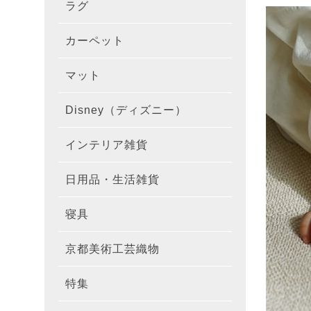
ラグ
ラグを
100×1
遮光カ
100×
カーテ
DESIGN
カーペット
カーペ
176×
140×2
ラグを
床暖房
100×
厚地カ
100×
NEXTH
マット
玄関マ
約45×7
176×
タイル
170×2
防音ラ
ラグの
100×
100×
レース
100×1
colne
Disney（ディズニー）
オーダ
約50×8
キッチ
約45×6
261×2
カーペ
200×2
防炎ラ
ラグの
100×
100×1
カーテ
1級遮
防炎
インテリア雑貨
クッシ
カーテ
約55×8
約45×1
マット
洗える
261×
カーペ
200×2
防ダニ
ラグの
100×1
防炎カ
カーテ
花・植物
日用品・生活雑貨
キッチ
スリッ
ラグ
約60×9
約45×1
滑り止
マット
352×
カーペ
220×2
アレル
ミラー
モダン柄
カーテ
DESIGN
寝具
布団カ
キッチ
トイレ
マット
約70×1
約45×2
マット
191×1
カーペ
100×1
消臭ラ
遮熱レ
無地・無
colne
カーテ
京都美術工芸織物
風呂敷
敷きパ
リビン
布・生
雑貨
円形・
約45×2
191×2
150×1
洗える
防炎レ
花・植物
防炎
既成カ
特集
北欧イ
テーブ
枕
玄関用
キャラ
ミッキー
286×2
200×2
滑り止
無地・無