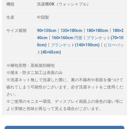
機能
洗濯機OK（ウォッシャブル）
生産
中国製
サイズ展開
90×130cm
┃
130×180cm
┃
180×180cm
┃
180×2
40cm
┃
160×160cm 円形
┃
ブランケット(70×10
0cm)
┃
ブランケット(140×190cm)
┃
ピローパッ
ド(45×65cm)
※梱包形態：茶紙個別梱包
※撥水・防ダニ加工は表面のみ
※洗濯ネット無しで洗濯した際に、裏の不織布や表面を傷つけて
破れてしまう可能性がございます。必ず洗濯ネットをご使用くだ
さい。
※ご使用のモニター環境、ディスプレイ画面上の発色の違い等に
より実物と色味が異なって見える場合がございます。