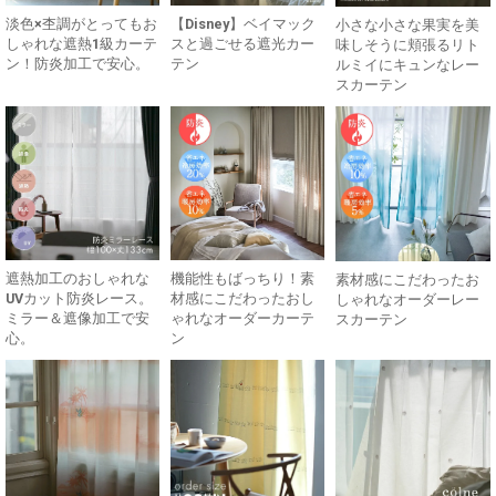
淡色×杢調がとってもお
【Disney】ベイマック
小さな小さな果実を美
しゃれな遮熱1級カーテ
スと過ごせる遮光カー
味しそうに頬張るリト
ン！防炎加工で安心。
テン
ルミイにキュンなレー
スカーテン
遮熱加工のおしゃれな
機能性もばっちり！素
素材感にこだわったお
UVカット防炎レース。
材感にこだわったおし
しゃれなオーダーレー
ミラー＆遮像加工で安
ゃれなオーダーカーテ
スカーテン
心。
ン