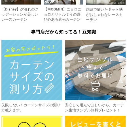
【Disney】夕暮れのグ
【MOOMIN】ニョロニ
刺繍で描いたドット柄
ラデーションが美しい
ョロとリトルミイの遊
がおしゃれなレースカ
レースカーテン
び心ある遮光カーテン
ーテン
専門店だから知ってる！豆知識
失敗しない！カーテンサイズの測り
安心して選んでほしいから。カーテ
方教えます。
ン生地サンプル無料プレゼント！