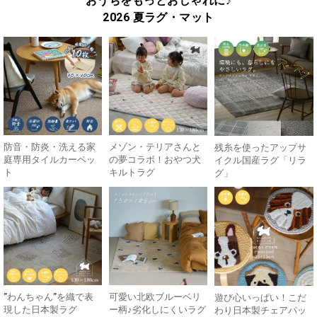
おうちをもっとおしゃれに♪
2026 夏ラグ・マット
防音・防炎・洗える家
メゾン・テリアさんと
残糸を使ったアップサ
庭専用タイルカーペッ
の夢コラボ！おやつ犬
イクル国産ラグ「リラ
ト
キルトラグ
グ」
”わんちゃん”を織で表
可愛い北欧ブルーベリ
遊び心いっぱい！こだ
現した日本製ラグ
ー柄♪劣化しにくいラグ
わり日本製チェアパッ