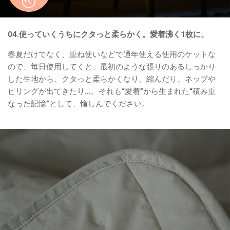
04.使っていくうちにクタっと柔らかく。愛着沸く1枚に。
春夏だけでなく、重ね使いなどで通年使える使用のケットな
ので、毎日使用してくと、最初のような張りのあるしっかり
した生地から、クタっと柔らかくなり、縮んだり、ネップや
ピリングが出てきたり…。それも“愛着”から生まれた“積み重
なった記憶”として、愉しんでください。