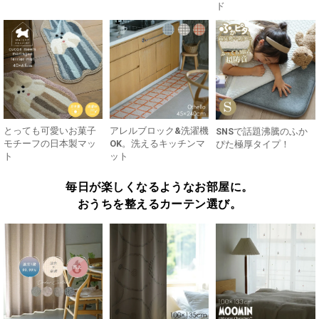
ド
とっても可愛いお菓子
アレルブロック&洗濯機
SNSで話題沸騰のふか
モチーフの日本製マッ
OK。洗えるキッチンマ
ぴた極厚タイプ！
ト
ット
毎日が楽しくなるようなお部屋に。
おうちを整えるカーテン選び。