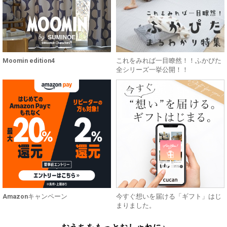
Moomin edition4
これをみれば一目瞭然！！ふかぴた
全シリーズ一挙公開！！
Amazonキャンペーン
今すぐ想いを届ける「ギフト」はじ
まりました。