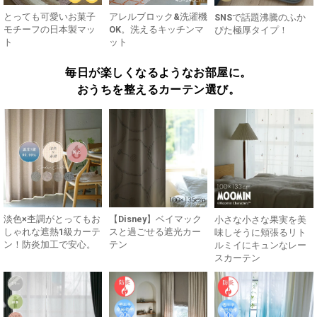
とっても可愛いお菓子
アレルブロック&洗濯機
SNSで話題沸騰のふか
モチーフの日本製マッ
OK。洗えるキッチンマ
ぴた極厚タイプ！
ト
ット
毎日が楽しくなるようなお部屋に。
おうちを整えるカーテン選び。
淡色×杢調がとってもお
【Disney】ベイマック
小さな小さな果実を美
しゃれな遮熱1級カーテ
スと過ごせる遮光カー
味しそうに頬張るリト
ン！防炎加工で安心。
テン
ルミイにキュンなレー
スカーテン