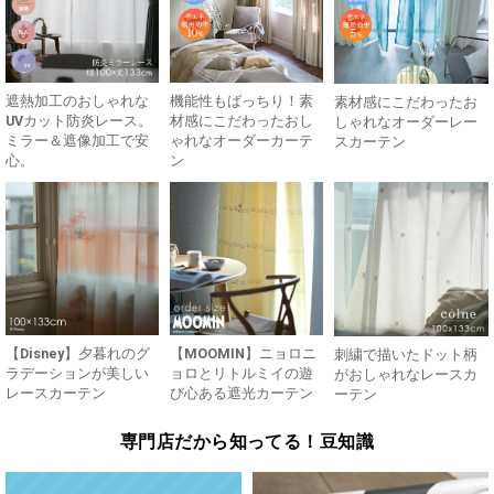
遮熱加工のおしゃれな
機能性もばっちり！素
素材感にこだわったお
UVカット防炎レース。
材感にこだわったおし
しゃれなオーダーレー
ミラー＆遮像加工で安
ゃれなオーダーカーテ
スカーテン
心。
ン
【Disney】夕暮れのグ
【MOOMIN】ニョロニ
刺繍で描いたドット柄
ラデーションが美しい
ョロとリトルミイの遊
がおしゃれなレースカ
レースカーテン
び心ある遮光カーテン
ーテン
専門店だから知ってる！豆知識