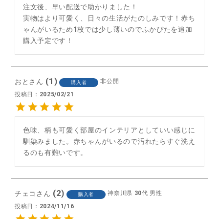
注文後、早い配送で助かりました！

実物はより可愛く、日々の生活がたのしみです！赤ち
ゃんがいるため1枚では少し薄いのでふかぴたを追加
購入予定です！
1
おと
非公開
購入者
投稿日
2025/02/21
色味、柄も可愛く部屋のインテリアとしていい感じに
馴染みました。赤ちゃんがいるので汚れたらすぐ洗え
るのも有難いです。
2
チェコ
神奈川県
30代
男性
購入者
投稿日
2024/11/16