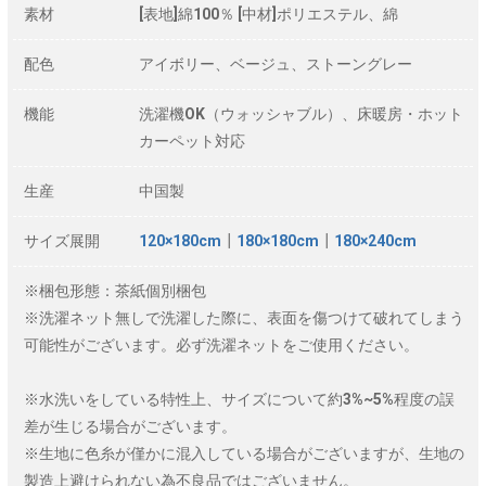
素材
[表地]綿100％ [中材]ポリエステル、綿
配色
アイボリー、ベージュ、ストーングレー
機能
洗濯機OK（ウォッシャブル）、床暖房・ホット
カーペット対応
生産
中国製
サイズ展開
120×180cm
┃
180×180cm
┃
180×240cm
※梱包形態：茶紙個別梱包
※洗濯ネット無しで洗濯した際に、表面を傷つけて破れてしまう
可能性がございます。必ず洗濯ネットをご使用ください。
※水洗いをしている特性上、サイズについて約3%~5%程度の誤
差が生じる場合がございます。
※生地に色糸が僅かに混入している場合がございますが、生地の
製造上避けられない為不良品ではございません。