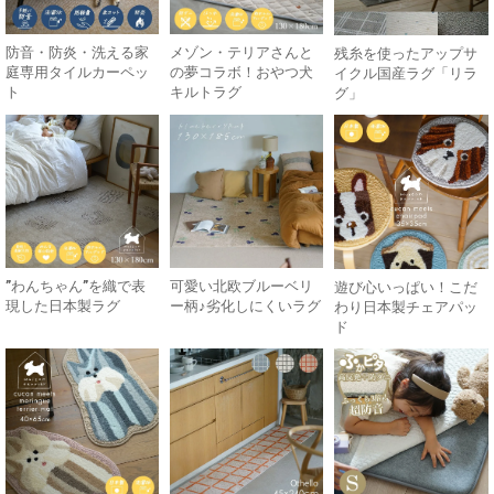
防音・防炎・洗える家
メゾン・テリアさんと
残糸を使ったアップサ
庭専用タイルカーペッ
の夢コラボ！おやつ犬
イクル国産ラグ「リラ
ト
キルトラグ
グ」
”わんちゃん”を織で表
可愛い北欧ブルーベリ
遊び心いっぱい！こだ
現した日本製ラグ
ー柄♪劣化しにくいラグ
わり日本製チェアパッ
ド