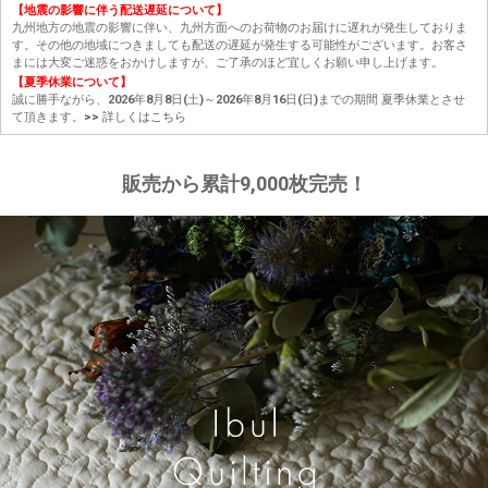
【地震の影響に伴う配送遅延について】
九州地方の地震の影響に伴い、九州方面へのお荷物のお届けに遅れが発生しておりま
す。その他の地域につきましても配送の遅延が発生する可能性がございます。お客さ
まには大変ご迷惑をおかけしますが、ご了承のほど宜しくお願い申し上げます。
【夏季休業について】
誠に勝手ながら、2026年8月8日(土)～2026年8月16日(日)までの期間 夏季休業とさせ
て頂きます。
>> 詳しくはこちら
販売から累計9,000枚完売！