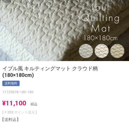
イブル風 キルティングマット クラウド柄
(180×180cm)
送料無料
11729678-180-180
¥
11,100
税込
[ +
202
ポイント還元 ]
送料込