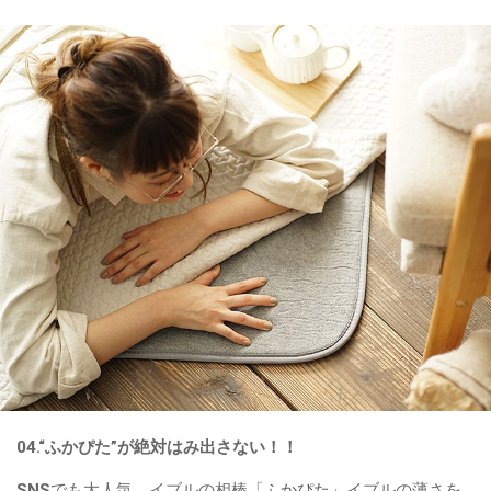
04.“ふかぴた”が絶対はみ出さない！！
SNSでも大人気。イブルの相棒
「ふかぴた」
イブルの薄さを