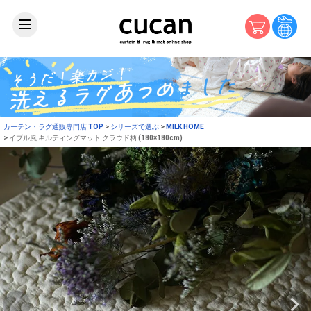
カーテン・ラグ通販専門店 TOP
シリーズで選ぶ
MILK HOME
イブル風 キルティングマット クラウド柄 (180×180cm)