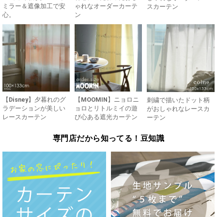
ミラー＆遮像加工で安
ゃれなオーダーカーテ
スカーテン
心。
ン
【Disney】夕暮れのグ
【MOOMIN】ニョロニ
刺繍で描いたドット柄
ラデーションが美しい
ョロとリトルミイの遊
がおしゃれなレースカ
レースカーテン
び心ある遮光カーテン
ーテン
専門店だから知ってる！豆知識