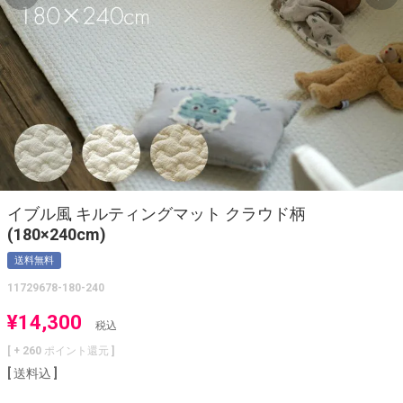
イブル風 キルティングマット クラウド柄
(180×240cm)
送料無料
11729678-180-240
¥
14,300
税込
[ +
260
ポイント還元 ]
送料込