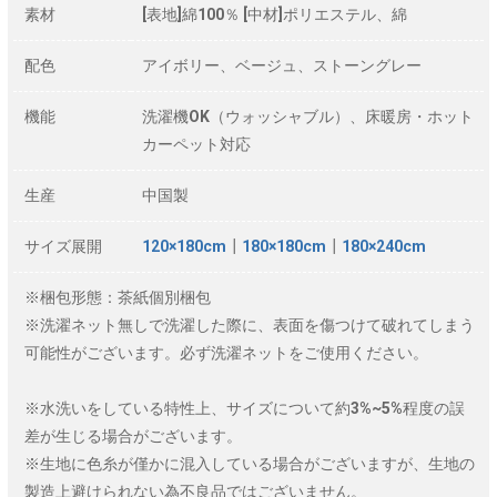
素材
[表地]綿100％ [中材]ポリエステル、綿
配色
アイボリー、ベージュ、ストーングレー
機能
洗濯機OK（ウォッシャブル）、床暖房・ホット
カーペット対応
生産
中国製
サイズ展開
120×180cm
┃
180×180cm
┃
180×240cm
※梱包形態：茶紙個別梱包
※洗濯ネット無しで洗濯した際に、表面を傷つけて破れてしまう
可能性がございます。必ず洗濯ネットをご使用ください。
※水洗いをしている特性上、サイズについて約3%~5%程度の誤
差が生じる場合がございます。
※生地に色糸が僅かに混入している場合がございますが、生地の
製造上避けられない為不良品ではございません。