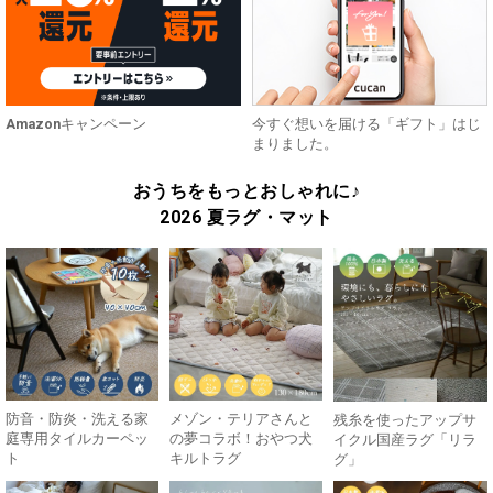
Amazonキャンペーン
今すぐ想いを届ける「ギフト」はじ
まりました。
おうちをもっとおしゃれに♪
2026 夏ラグ・マット
防音・防炎・洗える家
メゾン・テリアさんと
残糸を使ったアップサ
庭専用タイルカーペッ
の夢コラボ！おやつ犬
イクル国産ラグ「リラ
ト
キルトラグ
グ」