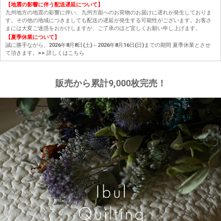
【地震の影響に伴う配送遅延について】
九州地方の地震の影響に伴い、九州方面へのお荷物のお届けに遅れが発生しておりま
す。その他の地域につきましても配送の遅延が発生する可能性がございます。お客さ
まには大変ご迷惑をおかけしますが、ご了承のほど宜しくお願い申し上げます。
【夏季休業について】
誠に勝手ながら、2026年8月8日(土)～2026年8月16日(日)までの期間 夏季休業とさせ
て頂きます。
>> 詳しくはこちら
販売から累計9,000枚完売！