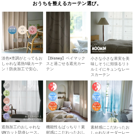
おうちを整えるカーテン選び。
淡色×杢調がとってもお
【Disney】ベイマック
小さな小さな果実を美
しゃれな遮熱1級カーテ
スと過ごせる遮光カー
味しそうに頬張るリト
ン！防炎加工で安心。
テン
ルミイにキュンなレー
スカーテン
遮熱加工のおしゃれな
機能性もばっちり！素
素材感にこだわったお
UVカット防炎レース。
材感にこだわったおし
しゃれなオーダーレー