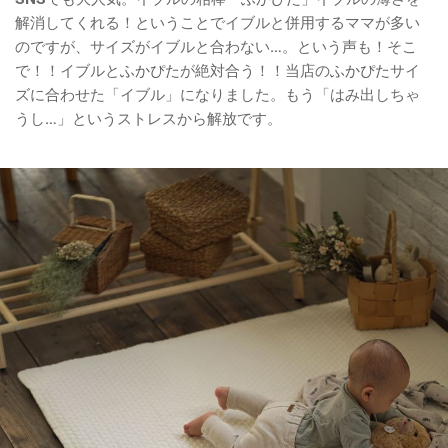
解消してくれる！ということでイブルと併用するママが多い
のですが、サイズがイブルと合わない…。という声も！そこ
で！！イブルと
ふかぴた
が絶対合う！！当店の
ふかぴた
サイ
ズに合わせた「イブル」になりました。もう「はみ出しちゃ
うし…」というストレスから解放です。