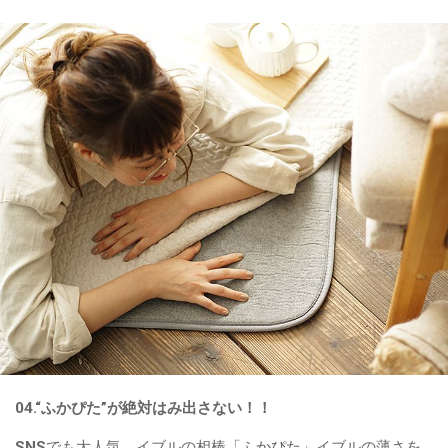
04.“ふかぴた”が絶対はみ出さない！！
SNSでも大人気。イブルの相棒
「ふかぴた」
イブルの薄さを