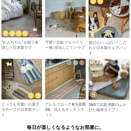
”わんちゃん”を織で表
可愛い北欧ブルーベリ
遊び心いっぱい！こだ
現した日本製ラグ
ー柄♪劣化しにくいラグ
わり日本製チェアパッ
ド
とっても可愛いお菓子
アレルブロック&洗濯機
SNSで話題沸騰のふか
モチーフの日本製マッ
OK。洗えるキッチンマ
ぴた極厚タイプ！
ト
ット
毎日が楽しくなるようなお部屋に。